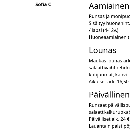
Aamiainen
Sofia C
Runsas ja monipuo
Sisältyy huonehinta
/ lapsi (4-12v.)
Huoneaamiainen til
Lounas
Maukas lounas arke
salaattivaihtoehdot.
kotijuomat, kahvi.
Aikuiset ark. 16,50 
Päivällinen
Runsaat päivällisbu
salaatti-alkuruokab
Päivälliset alk. 24 
Lauantain paistipöy