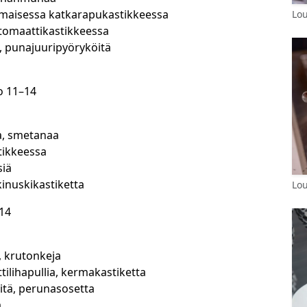
maisessa katkarapukastikkeessa
Lou
a-tomaattikastikkeessa
 punajuuripyöryköitä
o 11–14
oa, smetanaa
stikkeessa
siä
 kinuskikastiketta
Lou
–14
, krutonkeja
ttilihapullia, kermakastiketta
eitä, perunasosetta
a