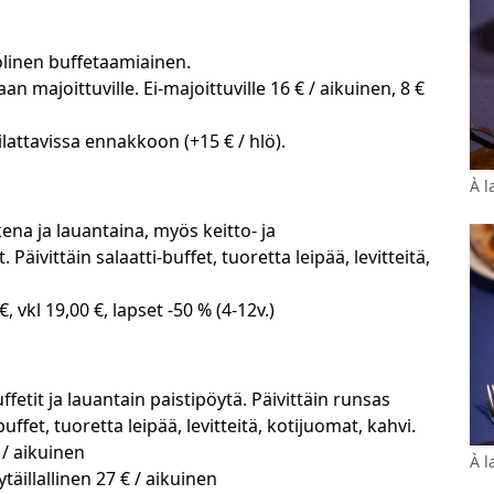
linen buffetaamiainen.
an majoittuville. Ei-majoittuville 16 € / aikuinen, 8 €
attavissa ennakkoon (+15 € / hlö).
À l
na ja lauantaina, myös keitto- ja
 Päivittäin salaatti-buffet, tuoretta leipää, levitteitä,
€, vkl 19,00 €, lapset -50 % (4-12v.)
ffetit ja lauantain paistipöytä. Päivittäin runsas
uffet, tuoretta leipää, levitteitä, kotijuomat, kahvi.
€ / aikuinen
À l
täillallinen 27 € / aikuinen