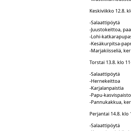
Keskiviikko 12.8. k
-Salaattipöytä
-Juustokeittoa, pa
-Lohi-katkarapupa
-Kesäkurpitsa-pap
-Marjakiisseliä, k
Torstai 13.8. klo 1
-Salaattipöytä
-Hernekeittoa
-Karjalanpaistia
-Papu-kasvispaist
-Pannukakkua, ker
Perjantai 14.8. klo
-Salaattipöytä