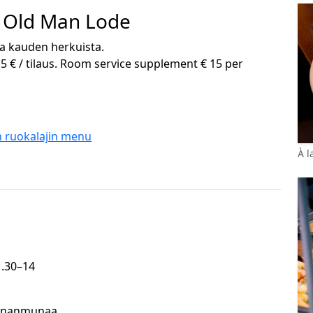
 / Old Man Lode
ja kauden herkuista.
5 € / tilaus. Room service supplement € 15 per
 ruokalajin menu
À l
1.30–14
 kananmunaa