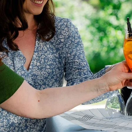
OMA- JA VIIHDEKESKUS
Jätkänkämppä
Info
Perinne- ja savusaunaillat
Yhteystiedot
t
Savusauna
Majoittujan inf
Yksityistilaisuudet
Saapuminen & 
t
Häät
Ajankohtaista
Vastuullisuus
& ohjelmat
Varaus- ja pe
Tuetut lomat 
Rekry
alahti