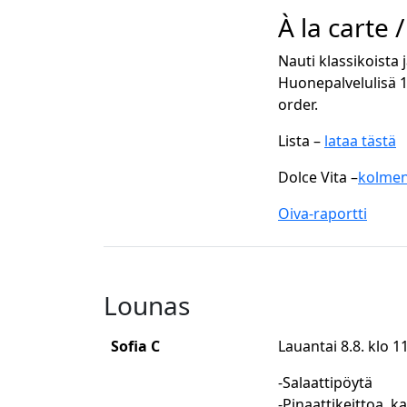
À la carte
Nauti klassikoista 
Huonepalvelulisä 1
order.
Lista –
lataa tästä
Dolce Vita –
kolmen
Oiva-raportti
Lounas
Sofia C
Lauantai 8.8. klo 1
-Salaattipöytä
-Pinaattikeittoa,