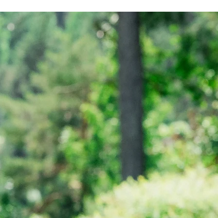
Rauhalahti
Osta lahjakortti
Bonustili
Solaris Kylpylät
Lohja Spa & Resort