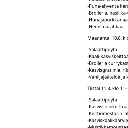
-Puna-ahventa ker
-Broileria, basilik
-Hunajaporkkanaa,
-Hedelmärahkaa
Maanantai 10.8. kl
-Salaattipöytä
-Kaali-kasviskeitt
-Broileria curryka
-Kasvisgratiinia, rii
-Vaniljajäätelöä ja
Tiistai 11.8. klo 11
-Salaattipöytä
-Kasvissosekeittoa
-Keittiömestarin jä
-Kasviskaalikääryl
-Mustikkamousse