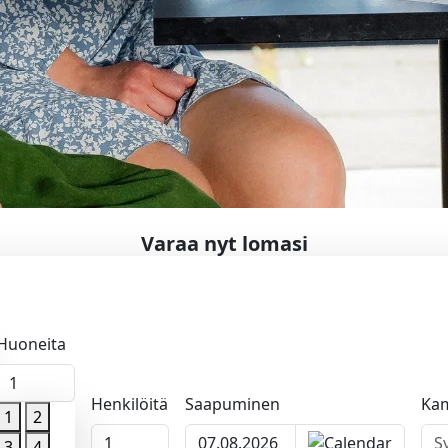
Varaa nyt lomasi
Huoneita
1
Henkilöitä
Saapuminen
Ka
1
2
1
apumispäivä
3
4