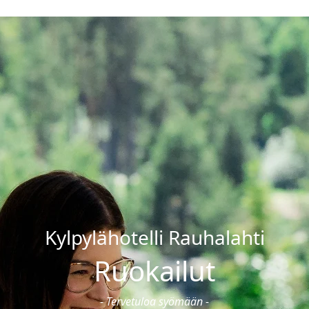
Ravintolat
loajat & hinnat
Ruokailut
onnat & hoidot
Pikkujoulut
sali & ryhmäliikunta
Ravintolat
ntasali
Juhlat & tilausruokailut
ssauna & yksityiskylpylä
Burger
n synttärit
koulut
Kylpylähotelli Rauhalahti
Ruokailut
- Tervetuloa syömään -