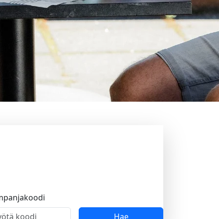
mpanjakoodi
Hae