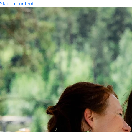
Skip to content
FI
Tapahtumakalenteri
Aukioloajat
FI
EN
Tarjoukset
Majoitus
Kylpylä
Ajankohtaiset tarjoukset
Hotellihuoneet
Aukio
Kesäloma
Huoneistohotelli
Hier
Senioritarjoukset
Studiohotelli
Kunto
Paketit & lomat
Liiku
Joulu
Tilau
Spa 
Laste
Uima