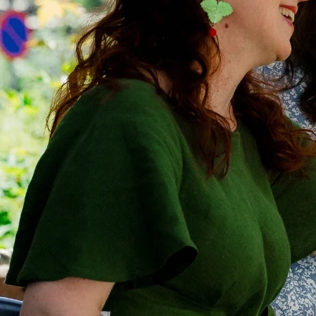
KOKOUS-, L
Tapahtumat
Ryhmät
Lomaohjelma & luonto
Kokoukset
Rauhalahti & Kuopio
Kokouspaketi
Uppo-Nallen koti Rauhalahti
Kokoustilat
Tanssikalenteri
Toimitusehdo
Karaoke
Tyhy & virkistys
”Kurlauksen” MM-kisat
Ryhmätarjoukset 
Magic Comedy Night 4
Retkipäivä
Tapahtumakalenteri
Junnujoukkueet
Lippukauppa
Paint & Wine Rauh
VARAA HUONE
Hotelli
Rauhalahti
Rauhalahti