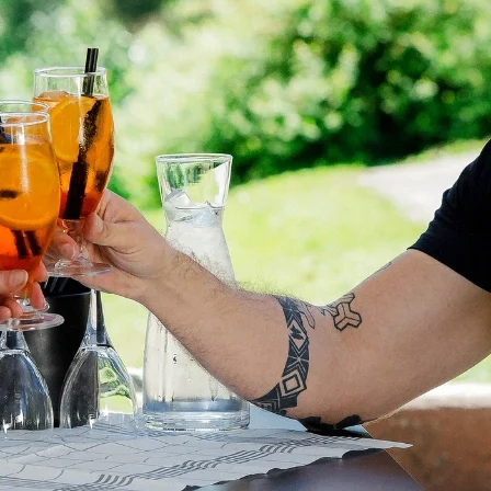
o eli UKK
kartat
ruutusehdot
& kuntoutus