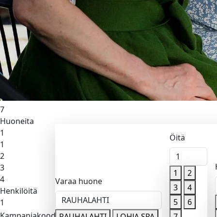
Lohja Spa
Öitä
1
1
2
3
4
5
6
7
Huoneita
1
Öitä
1
2
1
3
1
2
4
Varaa huone
3
4
Henkilöitä
RAUHALAHTI
5
6
1
Kampanjakoodi
Valitse sa
RAUHALAHTI
LOHJA SPA
7