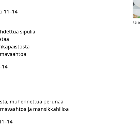
lo 11–14
Uud
ahdettua sipulia
staa
rikapaistosta
ermavaahtoa
1–14
osta, muhennettua perunaa
mavaahtoa ja mansikkahilloa
 11–14