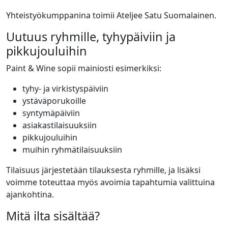
Yhteistyökumppanina toimii Ateljee Satu Suomalainen.
Uutuus ryhmille, tyhypäiviin ja
pikkujouluihin
Paint & Wine sopii mainiosti esimerkiksi:
tyhy- ja virkistyspäiviin
ystäväporukoille
syntymäpäiviin
asiakastilaisuuksiin
pikkujouluihin
muihin ryhmätilaisuuksiin
Tilaisuus järjestetään tilauksesta ryhmille, ja lisäksi
voimme toteuttaa myös avoimia tapahtumia valittuina
ajankohtina.
Mitä ilta sisältää?