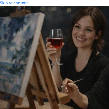
Skip to content
KOKOUS-, LOMA- JA VIIHDEKESKUS
FI
FI
EN
KOKOUS-, LOMA- JA VIIHDEKESKUS