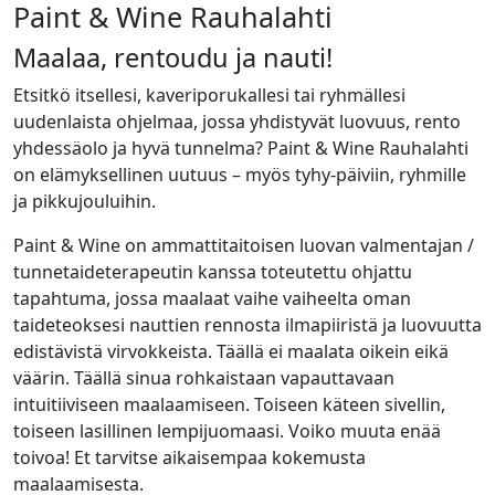
Paint & Wine Rauhalahti
Maalaa, rentoudu ja nauti!
Etsitkö itsellesi, kaveriporukallesi tai ryhmällesi
uudenlaista ohjelmaa, jossa yhdistyvät luovuus, rento
yhdessäolo ja hyvä tunnelma? Paint & Wine Rauhalahti
on elämyksellinen uutuus – myös tyhy-päiviin, ryhmille
ja pikkujouluihin.
Paint & Wine on ammattitaitoisen luovan valmentajan /
tunnetaideterapeutin kanssa toteutettu ohjattu
tapahtuma, jossa maalaat vaihe vaiheelta oman
taideteoksesi nauttien rennosta ilmapiiristä ja luovuutta
edistävistä virvokkeista. Täällä ei maalata oikein eikä
väärin. Täällä sinua rohkaistaan vapauttavaan
intuitiiviseen maalaamiseen. Toiseen käteen sivellin,
toiseen lasillinen lempijuomaasi. Voiko muuta enää
toivoa! Et tarvitse aikaisempaa kokemusta
maalaamisesta.