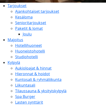
Tarjoukset
Ajankohtaiset tarjoukset
Kesäloma
Senioritarjoukset
Paketit & lomat
Joulu
Majoitus
Hotellihuoneet
Huoneistohotelli
Studiohotelli
Kylpylä
Aukioloajat & hinnat
Hieronnat & hoidot
Kuntosali & ryhmäliikunta
Liikuntasali
Tilaussauna & yksityiskylpylä
Spa Burger
Lasten synttärit