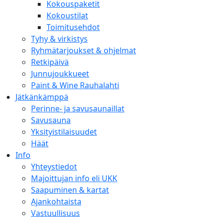
Kokouspaketit
Kokoustilat
Toimitusehdot
Tyhy & virkistys
Ryhmätarjoukset & ohjelmat
Retkipäivä
Junnujoukkueet
Paint & Wine Rauhalahti
Jätkänkämppä
Perinne- ja savusaunaillat
Savusauna
Yksityistilaisuudet
Häät
Info
Yhteystiedot
Majoittujan info eli UKK
Saapuminen & kartat
Ajankohtaista
Vastuullisuus