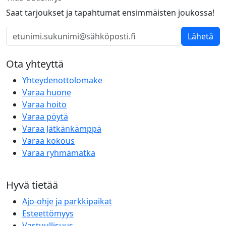
Saat tarjoukset ja tapahtumat ensimmäisten joukossa!
Lähetä
Ota yhteyttä
Yhteydenottolomake
Varaa huone
Varaa hoito
Varaa pöytä
Varaa Jätkänkämppä
Varaa kokous
Varaa ryhmämatka
Hyvä tietää
Ajo-ohje ja parkkipaikat
Esteettömyys
Vastuullisuus