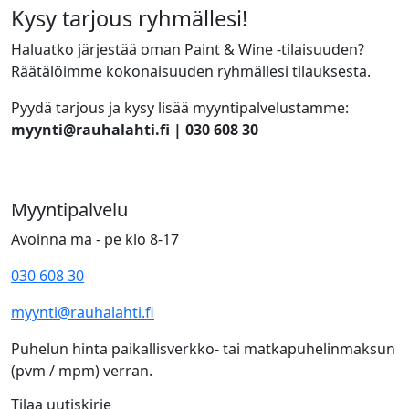
Kysy tarjous ryhmällesi!
Haluatko järjestää oman Paint & Wine -tilaisuuden?
Räätälöimme kokonaisuuden ryhmällesi tilauksesta.
Pyydä tarjous ja kysy lisää myyntipalvelustamme:
myynti@rauhalahti.fi | 030 608 30
Myyntipalvelu
Avoinna ma - pe klo 8-17
030 608 30
myynti@rauhalahti.fi
Puhelun hinta paikallisverkko- tai matkapuhelinmaksun
(pvm / mpm) verran.
Tilaa uutiskirje