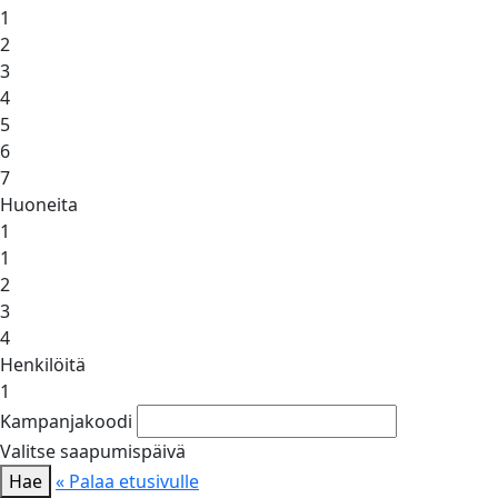
1
2
3
4
5
6
7
Huoneita
1
1
2
3
4
Henkilöitä
1
Kampanjakoodi
Valitse saapumispäivä
Hae
« Palaa etusivulle