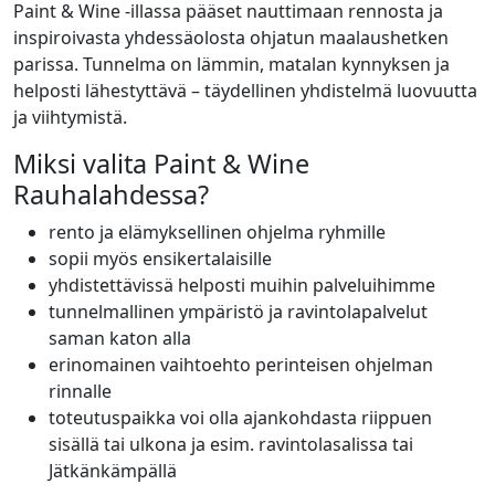
Paint & Wine -illassa pääset nauttimaan rennosta ja
inspiroivasta yhdessäolosta ohjatun maalaushetken
parissa. Tunnelma on lämmin, matalan kynnyksen ja
helposti lähestyttävä – täydellinen yhdistelmä luovuutta
ja viihtymistä.
Miksi valita Paint & Wine
Rauhalahdessa?
rento ja elämyksellinen ohjelma ryhmille
sopii myös ensikertalaisille
yhdistettävissä helposti muihin palveluihimme
tunnelmallinen ympäristö ja ravintolapalvelut
saman katon alla
erinomainen vaihtoehto perinteisen ohjelman
rinnalle
toteutuspaikka voi olla ajankohdasta riippuen
sisällä tai ulkona ja esim. ravintolasalissa tai
Jätkänkämpällä