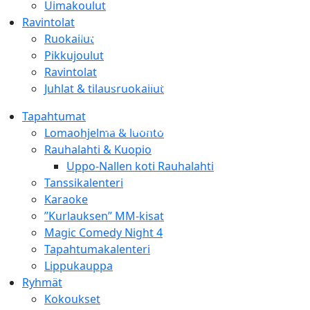
Uimakoulut
Ravintolat
Maalaa, rentoudu ja
Ruokailut
nauti yhdessä
Pikkujoulut
Ravintolat
Paint & Wine
Juhlat & tilausruokailut
Rauhalahti
Tapahtumat
Uutta Rauhalahdessa
Lomaohjelma & luonto
Rauhalahti & Kuopio
Uppo-Nallen koti Rauhalahti
Tanssikalenteri
Karaoke
”Kurlauksen” MM-kisat
Magic Comedy Night 4
Tapahtumakalenteri
Lippukauppa
Ryhmät
Kokoukset