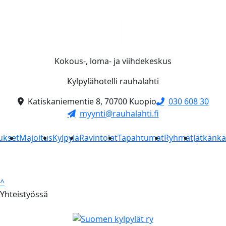
Kokous-, loma- ja viihdekeskus
Kylpylähotelli rauhalahti
Katiskaniementie 8, 70700 Kuopio
030 608 30
myynti@rauhalahti.fi
ukset
Majoitus
Kylpylä
Ravintolat
Tapahtumat
Ryhmät
Jätkänk
^
Yhteistyössä