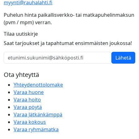
myynti@rauhalahti.fi
Puhelun hinta paikallisverkko- tai matkapuhelinmaksun
(pvm / mpm) verran.
Tilaa uutiskirje
Saat tarjoukset ja tapahtumat ensimmäisten joukossa!
Lähetä
Ota yhteyttä
Yhteydenottolomake
Varaa huone
Varaa hoito
Varaa pöytä
Varaa Jätkänkämppä
Varaa kokous
Varaa ryhmämatka