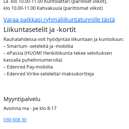
La klo 10.00-11.00 Kuntolattari (parilliset viikot),
klo 10.00-11.00 Kahvakuula (parittomat viikot)
Varaa paikkasi ryhmäliikuntatunnille tästä
Liikuntasetelit ja -kortit
Rauhalahdessa voit hyödyntää liikuntaan ja kuntoiluun:
– Smartum -seteleitä ja -mobiilia
– ePassia (HUOM! Henkilökunta tekee veloituksen
kassalla puhelinnumerolla)
– Edenred Pay-mobiilia
– Edenred Virike-seteleitä/-maksukortteja
Myyntipalvelu
Avoinna ma - pe klo 8-17
030 608 30