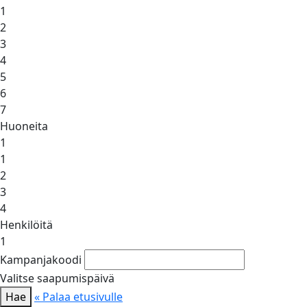
1
2
3
4
5
6
7
Huoneita
1
1
2
3
4
Henkilöitä
1
Kampanjakoodi
Valitse saapumispäivä
Hae
« Palaa etusivulle