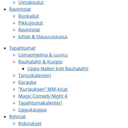
Uimakoulut
Ravintolat
Kylpylähotelli
Ruokailut
Rauhalahti
Pikkujoulut
Ravintolat
Kuntosali &
Juhlat & tilausruokailut
ryhmäliikunta
Tapahtumat
- Lähde liikkeelle! -
Lomaohjelma & luonto
Rauhalahti & Kuopio
Uppo-Nallen koti Rauhalahti
Tanssikalenteri
Karaoke
”Kurlauksen” MM-kisat
Magic Comedy Night 4
Tapahtumakalenteri
Lippukauppa
Ryhmät
Kokoukset