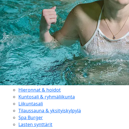
Tarjoukset
Ajankohtaiset tarjoukset
Kesäloma
Senioritarjoukset
Paketit & lomat
Joulu
Majoitus
Hotellihuoneet
Huoneistohotelli
Studiohotelli
Kylpylä
Aukioloajat & hinnat
Hieronnat & hoidot
Kuntosali & ryhmäliikunta
Liikuntasali
Tilaussauna & yksityiskylpylä
Spa Burger
Lasten synttärit