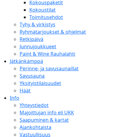
Kokouspaketit
Kokoustilat
Toimitusehdot
Tyhy & virkistys
Ryhmätarjoukset & ohjelmat
Retkipäivä
Junnujoukkueet
Paint & Wine Rauhalahti
Jätkänkämppä
Perinne- ja savusaunaillat
Savusauna
Yksityistilaisuudet
Häät
Info
Yhteystiedot
Majoittujan info eli UKK
Saapuminen & kartat
Ajankohtaista
Vastuullisuus