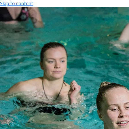
Skip to content
KOKOUS-, LOMA- JA VIIHDEKESKUS
FI
FI
EN
KOKOUS-, LOMA- JA VIIHDEKESKUS