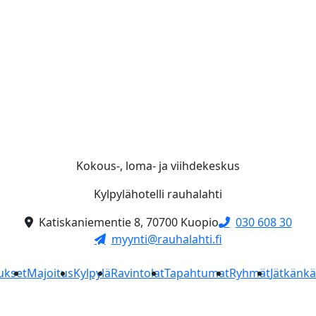
Kokous-, loma- ja viihdekeskus
Kylpylähotelli rauhalahti
Katiskaniementie 8, 70700 Kuopio
030 608 30
myynti@rauhalahti.fi
ukset
Majoitus
Kylpylä
Ravintolat
Tapahtumat
Ryhmät
Jätkänk