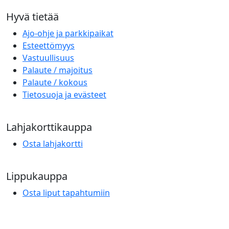
Hyvä tietää
Ajo-ohje ja parkkipaikat
Esteettömyys
Vastuullisuus
Palaute / majoitus
Palaute / kokous
Tietosuoja ja evästeet
Lahjakorttikauppa
Osta lahjakortti
Lippukauppa
Osta liput tapahtumiin