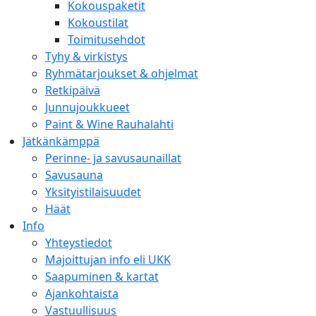
Kokouspaketit
Kokoustilat
Toimitusehdot
Tyhy & virkistys
Ryhmätarjoukset & ohjelmat
Retkipäivä
Junnujoukkueet
Paint & Wine Rauhalahti
Jätkänkämppä
Perinne- ja savusaunaillat
Savusauna
Yksityistilaisuudet
Häät
Info
Yhteystiedot
Majoittujan info eli UKK
Saapuminen & kartat
Ajankohtaista
Vastuullisuus