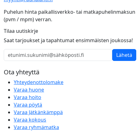
Puhelun hinta paikallisverkko- tai matkapuhelinmaksun
(pvm / mpm) verran.
Tilaa uutiskirje
Saat tarjoukset ja tapahtumat ensimmäisten joukossa!
Lähetä
Ota yhteyttä
Yhteydenottolomake
Varaa huone
Varaa hoito
Varaa pöytä
Varaa Jätkänkämppä
Varaa kokous
Varaa ryhmämatka