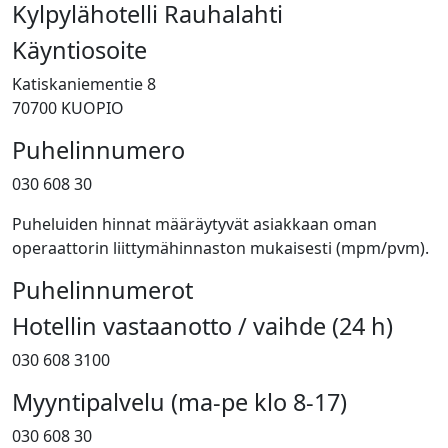
Kylpylähotelli Rauhalahti
Käyntiosoite
Katiskaniementie 8
70700 KUOPIO
Puhelinnumero
030 608 30
Puheluiden hinnat määräytyvät asiakkaan oman
operaattorin liittymähinnaston mukaisesti (mpm/pvm).
Puhelinnumerot
Hotellin vastaanotto / vaihde (24 h)
030 608 3100
Myyntipalvelu (ma-pe klo 8-17)
030 608 30