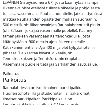
LEVÄNEN (risteysnumero 67), josta käännytään rampin
liikennevaloista etelästä tullessa oikealle ja pohjoisesta
tullessa vasemmalle, Rauhalahdentielle. Jatka liittymästä
matkaa Rauhalahden opasteiden mukaan suoraan n.
500 metriä, ohi liikennevalojen Rauhalahdentietä pitkin
(ohi St1:sen, joka jää vasemmalle puolelle). Käänny
tämän jälkeen vasempaan Kartanonkadulle, josta
käännytään n. 900 metrin ajon jälkeen oikealle
Katiskaniementielle. Aja 400 m ja olet kylpylähotellin
pihassa. Tie kaartaa loivasti oikealle, ohi
Tenniskeskuksen ja Tennisforumin (kuplahalli).
Vasemmalle puolelle tietä jää Särkilahden asutusalue.
Paikoitus
Paikoitus
Rauhalahdessa on iso, ilmainen parkkipaikka.
Huoneistohotellilla ja studiohotellilla lisäksi omat
ilmaiset parkkipaikat. Parkkipaikalla on
lämpöpistokkeita, veloitus 5 € / kerta, avain