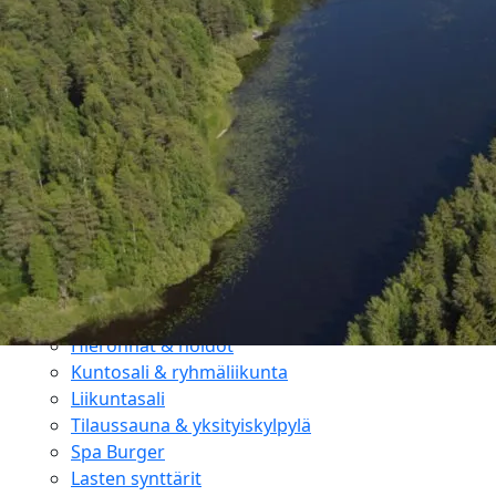
Tarjoukset
Ajankohtaiset tarjoukset
Kesäloma
Senioritarjoukset
Paketit & lomat
Joulu
Majoitus
Hotellihuoneet
Huoneistohotelli
Studiohotelli
Kylpylä
Aukioloajat & hinnat
Hieronnat & hoidot
Kuntosali & ryhmäliikunta
Liikuntasali
Tilaussauna & yksityiskylpylä
Spa Burger
Lasten synttärit