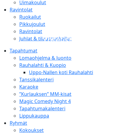
Uimakoulut
Ravintolat
Ruokailut
Kylpylähotelli
Pikkujoulut
Rauhalahti
Ravintolat
Yhteystiedot
Juhlat & tilausruokailut
Tapahtumat
- Savon sydämessä Kuopiossa -
Lomaohjelma & luonto
Rauhalahti & Kuopio
Uppo-Nallen koti Rauhalahti
Tanssikalenteri
Karaoke
”Kurlauksen” MM-kisat
Magic Comedy Night 4
Tapahtumakalenteri
Lippukauppa
Ryhmät
Kokoukset