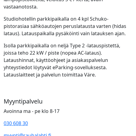
vastaanotosta.
Studiohotellin parkkipaikalla on 4 kpl Schuko-
pistorasiaa sähköautojen peruslatausta varten (hidas
lataus). Latauspaikalla pysäköinti vain latauksen ajan.
Isolla parkkipaikalla on neljä Type 2 -latauspistettä,
joissa teho 22 kW / piste (nopea AC-lataus).
Lataushinnat, käyttöohjeet ja asiakaspalvelun
yhteystiedot löytyvät eParking-sovelluksesta.
Latauslaitteet ja palvelun toimittaa Väre.
Kylpylähotelli Rauhalahti
Katiskaniementie 8
Myyntipalvelu
70700 Kuopio
Avoinna ma - pe klo 8-17
030 608 30
myynti@rauhalahti.fi