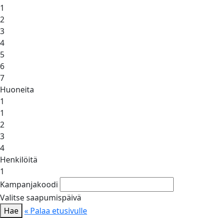
1
2
3
4
5
6
7
Huoneita
1
1
2
3
4
Henkilöitä
1
Kampanjakoodi
Valitse saapumispäivä
Hae
« Palaa etusivulle