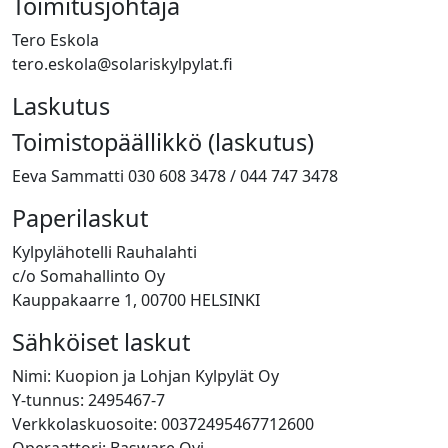
Toimitusjohtaja
Tero Eskola
tero.eskola@solariskylpylat.fi
Laskutus
Toimistopäällikkö (laskutus)
Eeva Sammatti 030 608 3478 / 044 747 3478
Paperilaskut
Kylpylähotelli Rauhalahti
c/o Somahallinto Oy
Kauppakaarre 1, 00700 HELSINKI
Sähköiset laskut
Nimi: Kuopion ja Lohjan Kylpylät Oy
Y-tunnus: 2495467-7
Verkkolaskuosoite: 00372495467712600
Operaattori: Basware Oyj