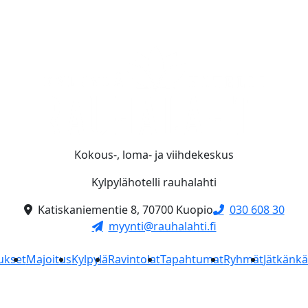
Kokous-, loma- ja viihdekeskus
Kylpylähotelli rauhalahti
Katiskaniementie 8, 70700 Kuopio
030 608 30
myynti@rauhalahti.fi
ukset
Majoitus
Kylpylä
Ravintolat
Tapahtumat
Ryhmät
Jätkänk