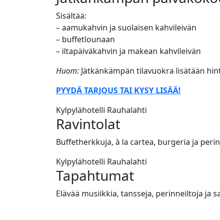
Sisältää:
– aamukahvin ja suolaisen kahvileivän
– buffetlounaan
– iltapäiväkahvin ja makean kahvileivän
Huom:
Jätkänkämpän tilavuokra lisätään hin
PYYDÄ TARJOUS TAI KYSY LISÄÄ!
Kylpylähotelli Rauhalahti
Ravintolat
Buffetherkkuja, à la cartea, burgeria ja per
Kylpylähotelli Rauhalahti
Tapahtumat
Elävää musiikkia, tansseja, perinneiltoja j