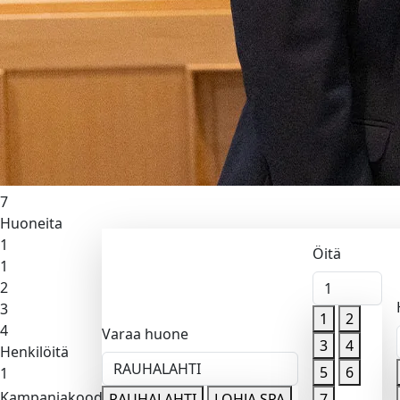
Lohja Spa
Öitä
1
1
2
3
4
5
6
7
Huoneita
1
Öitä
1
2
1
3
1
2
4
Varaa huone
3
4
Henkilöitä
RAUHALAHTI
5
6
1
Kampanjakoodi
Valitse sa
RAUHALAHTI
LOHJA SPA
7