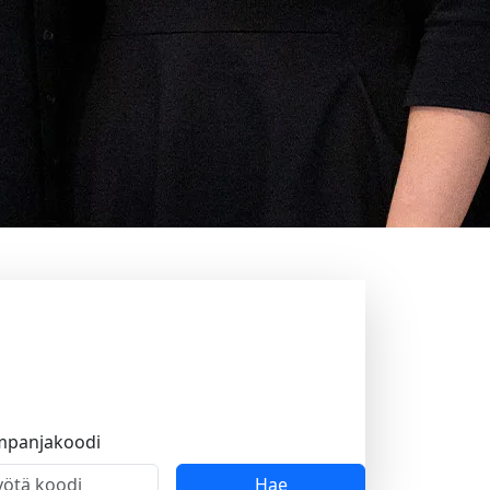
mpanjakoodi
Hae