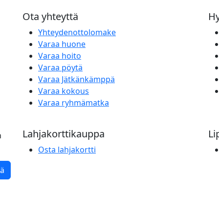
Ota yhteyttä
Hy
Yhteydenottolomake
Varaa huone
Varaa hoito
Varaa pöytä
Varaa Jätkänkämppä
Varaa kokous
Varaa ryhmämatka
Lahjakorttikauppa
Li
n
Osta lahjakortti
tä