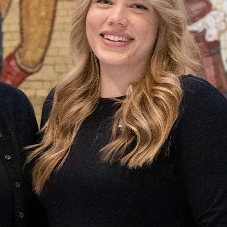
o eli UKK
kartat
ruutusehdot
& kuntoutus