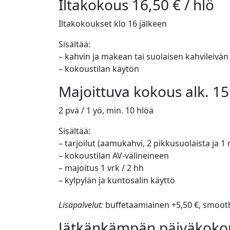
Iltakokous 16,50 € / hlö
Iltakokoukset klo 16 jälkeen
Sisältää:
– kahvin ja makean tai suolaisen kahvileivän
– kokoustilan käytön
Majoittuva kokous alk. 15
2 pvä / 1 yö, min. 10 hlöä
Sisältää:
– tarjoilut (aamukahvi, 2 pikkusuolaista ja 1
– kokoustilan AV-välineineen
– majoitus 1 vrk / 2 hh
– kylpylän ja kuntosalin käyttö
Lisäpalvelut:
buffetaamiainen +5,50 €, smooth
Jätkänkämpän päiväkokous