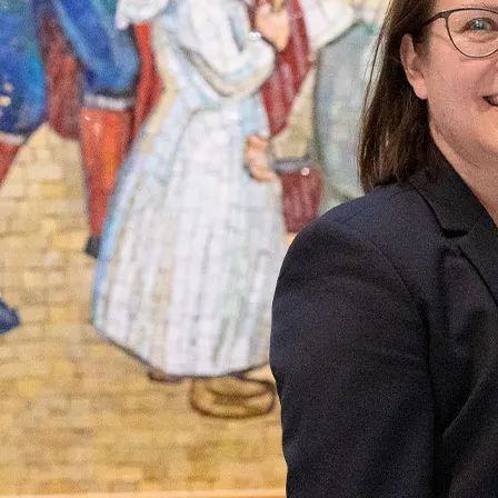
KOKOUS-, L
Tapahtumat
Ryhmät
Lomaohjelma & luonto
Kokoukset
Rauhalahti & Kuopio
Kokouspaketi
Uppo-Nallen koti Rauhalahti
Kokoustilat
Tanssikalenteri
Toimitusehdo
Karaoke
Tyhy & virkistys
”Kurlauksen” MM-kisat
Ryhmätarjoukset 
Magic Comedy Night 4
Retkipäivä
Tapahtumakalenteri
Junnujoukkueet
Lippukauppa
Paint & Wine Rauh
VARAA HUONE
Hotelli
Rauhalahti
Rauhalahti