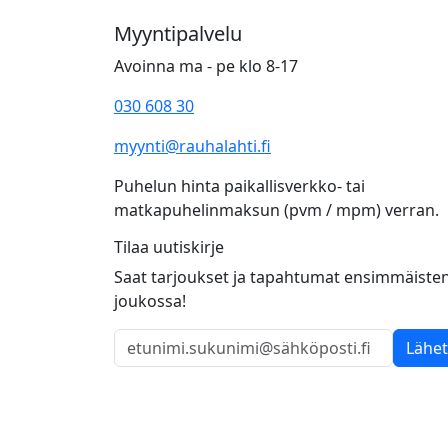
Myyntipalvelu
Avoinna ma - pe klo 8-17
030 608 30
myynti@rauhalahti.fi
Puhelun hinta paikallisverkko- tai
matkapuhelinmaksun (pvm / mpm) verran.
Tilaa uutiskirje
Saat tarjoukset ja tapahtumat ensimmäiste
joukossa!
Lähe