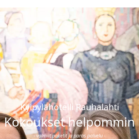
Ravintolat
loajat & hinnat
Ruokailut
onnat & hoidot
Pikkujoulut
sali & ryhmäliikunta
Ravintolat
ntasali
Juhlat & tilausruokailut
ssauna & yksityiskylpylä
Burger
n synttärit
koulut
Kylpylähotelli Rauhalahti
Kokoukset helpommin
- valmiit paketit ja paras palvelu -