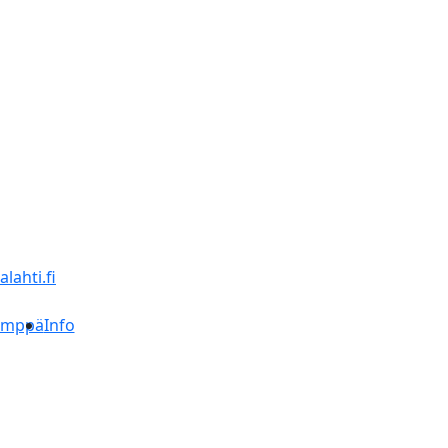
lahti.fi
ämppä
Info