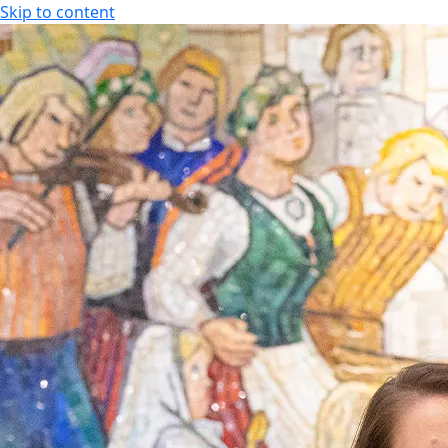
Skip to content
FI
Tapahtumakalenteri
Aukioloajat
FI
EN
Tarjoukset
Majoitus
Kylpylä
Ajankohtaiset tarjoukset
Hotellihuoneet
Aukio
Kesäloma
Huoneistohotelli
Hier
Senioritarjoukset
Studiohotelli
Kunto
Paketit & lomat
Liiku
Joulu
Tilau
Spa 
Laste
Uima