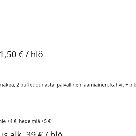
1,50 € / hlö
 makea, 2 buffetlounasta, päivällinen, aamiainen, kahvit + p
ie +4 €, hedelmiä +5 €
 alk. 39 € / hlö