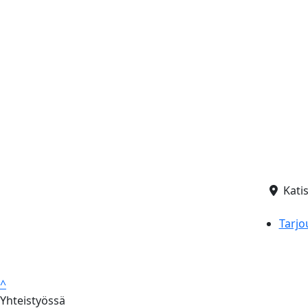
Kati
Tarjo
^
Yhteistyössä