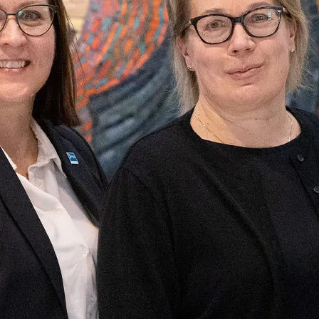
OMA- JA VIIHDEKESKUS
Jätkänkämppä
Info
Perinne- ja savusaunaillat
Yhteystiedot
t
Savusauna
Majoittujan inf
Yksityistilaisuudet
Saapuminen & 
t
Häät
Ajankohtaista
Vastuullisuus
& ohjelmat
Varaus- ja pe
Tuetut lomat 
Rekry
alahti