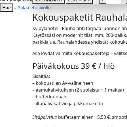
Hae
« Palaa etusivulle
Kokouspaketit Rauha
Kylpylähotelli Rauhalahti tarjoaa luonnonläh
Käytössäsi on modernit tilat, mm. 200-paikk
parkkialue. Rauhalahdessa yhdistät kokouks
Alla löydät valmiita kokouspaketteja – valitse
Päiväkokous 39 € / hlö
Sisältää:
– kokoustilan AV-välineineen
– aamukahvituksen (2 suolaista + 1 makea)
– buffetlounaan
– iltapäiväkahvin ja pikkumakeita
Lisäpalvelut:
buffetaamiainen +5,50 €, smooth