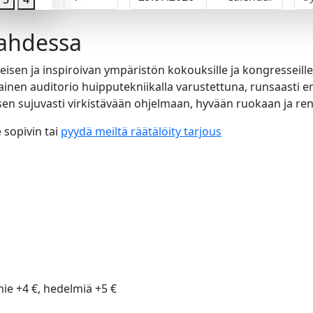
lahdessa
eisen ja inspiroivan ympäristön kokouksille ja kongresseill
ainen auditorio huipputekniikalla varustettuna, runsaasti e
en sujuvasti virkistävään ohjelmaan, hyvään ruokaan ja re
 sopivin tai
pyydä meiltä räätälöity tarjous
ie +4 €, hedelmiä +5 €