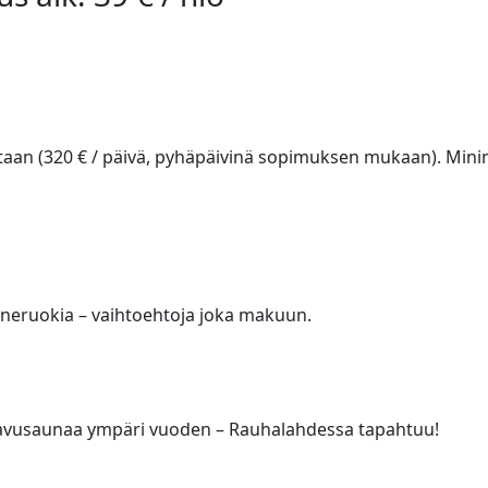
taan (320 € / päivä, pyhäpäivinä sopimuksen mukaan). Minim
inneruokia – vaihtoehtoja joka makuun.
a savusaunaa ympäri vuoden – Rauhalahdessa tapahtuu!