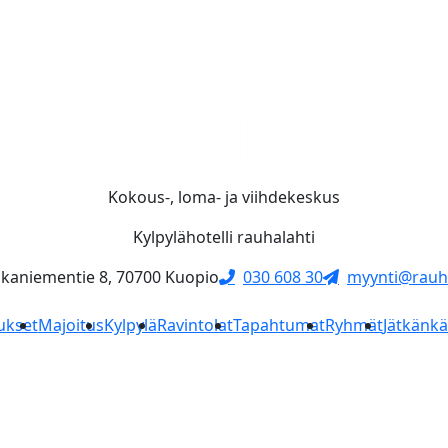
Kokous-, loma- ja viihdekeskus
Kylpylähotelli rauhalahti
skaniementie 8, 70700 Kuopio
030 608 30
myynti@rauha
ukset
Majoitus
Kylpylä
Ravintolat
Tapahtumat
Ryhmät
Jätkänk