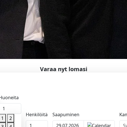
Varaa nyt lomasi
Huoneita
1
Henkilöitä
Saapuminen
Ka
1
2
1
apumispäivä
3
4