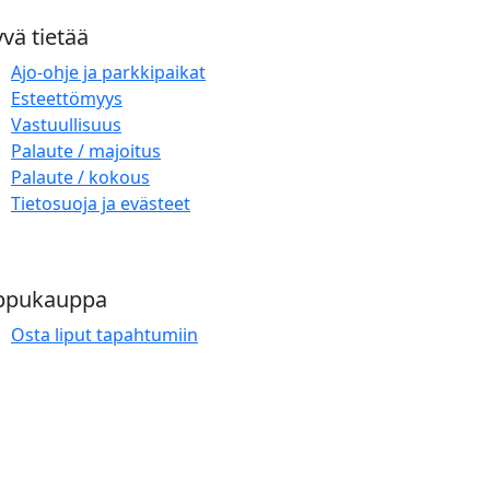
vä tietää
Ajo-ohje ja parkkipaikat
Esteettömyys
Vastuullisuus
Palaute / majoitus
Palaute / kokous
Tietosuoja ja evästeet
ppukauppa
Osta liput tapahtumiin