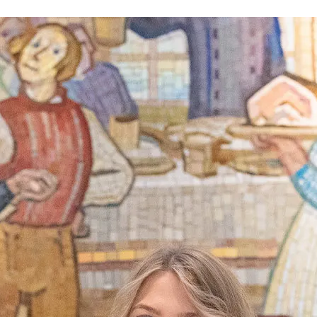
Rauhalahti
Osta lahjakortti
Bonustili
Solaris Kylpylät
Lohja Spa & Resort