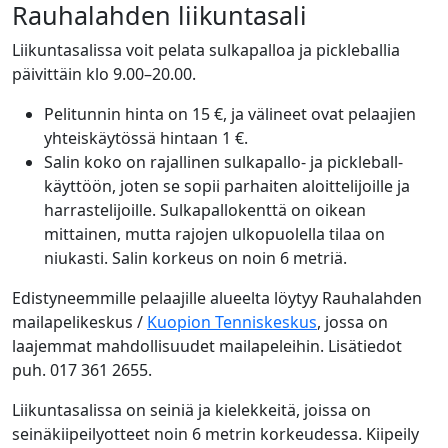
Rauhalahden liikuntasali
Liikuntasalissa voit pelata sulkapalloa ja pickleballia
päivittäin klo 9.00–20.00.
Pelitunnin hinta on 15 €, ja välineet ovat pelaajien
yhteiskäytössä hintaan 1 €.
Salin koko on rajallinen sulkapallo- ja pickleball-
käyttöön, joten se sopii parhaiten aloittelijoille ja
harrastelijoille. Sulkapallokenttä on oikean
mittainen, mutta rajojen ulkopuolella tilaa on
niukasti. Salin korkeus on noin 6 metriä.
Edistyneemmille pelaajille alueelta löytyy Rauhalahden
mailapelikeskus /
Kuopion Tenniskeskus
, jossa on
laajemmat mahdollisuudet mailapeleihin. Lisätiedot
puh. 017 361 2655.
Liikuntasalissa on seiniä ja kielekkeitä, joissa on
seinäkiipeilyotteet noin 6 metrin korkeudessa. Kiipeily