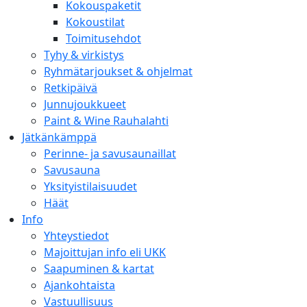
Kokouspaketit
Kokoustilat
Toimitusehdot
Tyhy & virkistys
Ryhmätarjoukset & ohjelmat
Retkipäivä
Junnujoukkueet
Paint & Wine Rauhalahti
Jätkänkämppä
Perinne- ja savusaunaillat
Savusauna
Yksityistilaisuudet
Häät
Info
Yhteystiedot
Majoittujan info eli UKK
Saapuminen & kartat
Ajankohtaista
Vastuullisuus