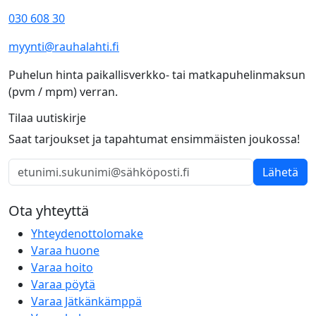
030 608 30
myynti@rauhalahti.fi
Puhelun hinta paikallisverkko- tai matkapuhelinmaksun
(pvm / mpm) verran.
Tilaa uutiskirje
Saat tarjoukset ja tapahtumat ensimmäisten joukossa!
Lähetä
Ota yhteyttä
Yhteydenottolomake
Varaa huone
Varaa hoito
Varaa pöytä
Varaa Jätkänkämppä