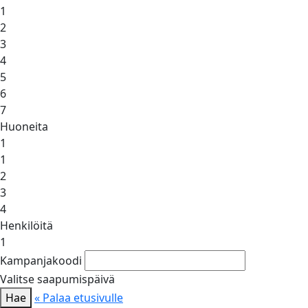
1
2
3
4
5
6
7
Huoneita
1
1
2
3
4
Henkilöitä
1
Kampanjakoodi
Valitse saapumispäivä
Hae
« Palaa etusivulle