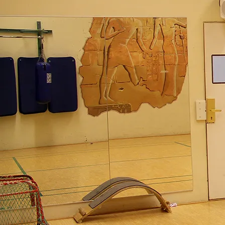
Tarjoukset
Ajankohtaiset tarjoukset
Kesäloma
Senioritarjoukset
Paketit & lomat
Joulu
Majoitus
Hotellihuoneet
Huoneistohotelli
Studiohotelli
Kylpylä
Aukioloajat & hinnat
Hieronnat & hoidot
Kuntosali & ryhmäliikunta
Liikuntasali
Tilaussauna & yksityiskylpylä
Spa Burger
Lasten synttärit