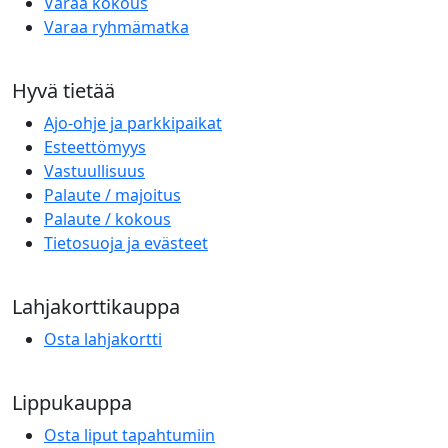
Varaa kokous
Varaa ryhmämatka
Hyvä tietää
Ajo-ohje ja parkkipaikat
Esteettömyys
Vastuullisuus
Palaute / majoitus
Palaute / kokous
Tietosuoja ja evästeet
Lahjakorttikauppa
Osta lahjakortti
Lippukauppa
Osta liput tapahtumiin