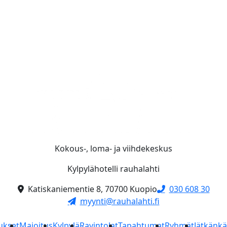
Kokous-, loma- ja viihdekeskus
Kylpylähotelli rauhalahti
Katiskaniementie 8, 70700 Kuopio
030 608 30
myynti@rauhalahti.fi
ukset
Majoitus
Kylpylä
Ravintolat
Tapahtumat
Ryhmät
Jätkänk