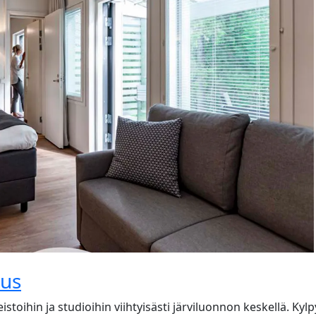
tus
toihin ja studioihin viihtyisästi järviluonnon keskellä. Kyl