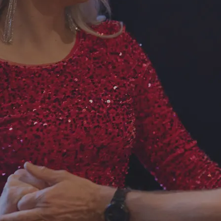
OMA- JA VIIHDEKESKUS
Jätkänkämppä
Info
Perinne- ja savusaunaillat
Yhteystiedot
t
Savusauna
Majoittujan inf
Yksityistilaisuudet
Saapuminen & 
t
Häät
Ajankohtaista
Vastuullisuus
& ohjelmat
Varaus- ja pe
Tuetut lomat 
Rekry
alahti
Varaa nyt lomasi