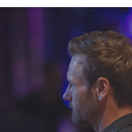
Rauhalahti
Osta lahjakortti
Bonustili
Solaris Kylpylät
Lohja Spa & Resort