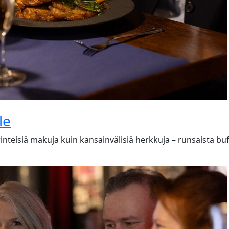
le
nteisiä makuja kuin kansainvälisiä herkkuja – runsaista buffet