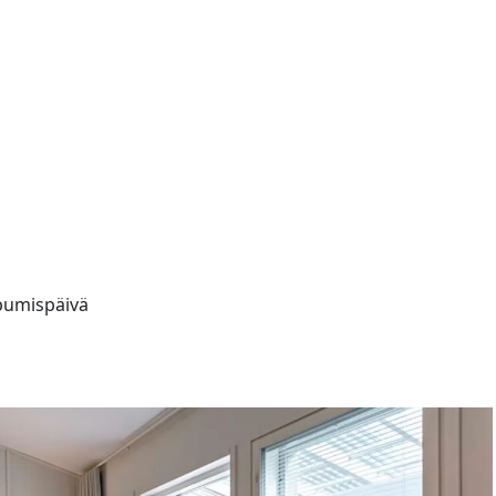
apumispäivä