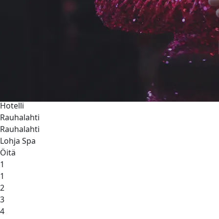
1
2
Varaa huone
3
4
RAUHALAHTI
5
6
RAUHALAHTI
LOHJA SPA
7
VARAA HUONE
Hotelli
Rauhalahti
Rauhalahti
Lohja Spa
Öitä
1
1
2
3
4