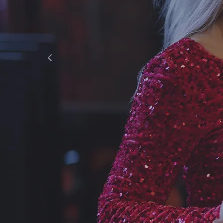
KOKOUS-, L
Tapahtumat
Ryhmät
Lomaohjelma & luonto
Kokoukset
Rauhalahti & Kuopio
Kokouspaketi
Uppo-Nallen koti Rauhalahti
Kokoustilat
Tanssikalenteri
Toimitusehdo
Karaoke
Tyhy & virkistys
”Kurlauksen” MM-kisat
Ryhmätarjoukset 
Magic Comedy Night 4
Retkipäivä
Tapahtumakalenteri
Junnujoukkueet
Lippukauppa
Paint & Wine Rauh
Öitä
1