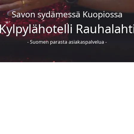
Huoneita
Savon sydämessä Kuopiossa
1
Henkilöitä
Saapuminen
Ka
Kylpylähotelli Rauhalaht
1
2
1
3
4
- Suomen parasta asiakaspalvelua -