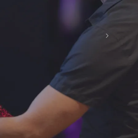
o eli UKK
kartat
ruutusehdot
& kuntoutus