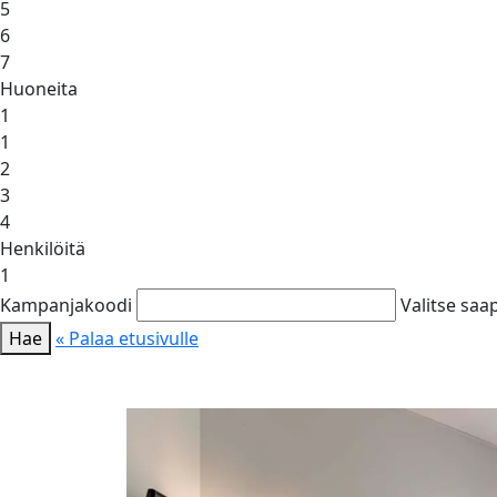
5
6
7
Huoneita
1
1
2
3
4
Henkilöitä
1
Kampanjakoodi
Valitse sa
Hae
« Palaa etusivulle