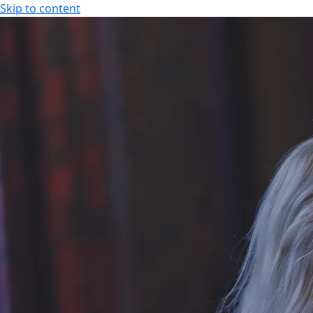
Skip to content
FI
Tapahtumakalenteri
Aukioloajat
FI
EN
Tarjoukset
Majoitus
Kylpylä
Ajankohtaiset tarjoukset
Hotellihuoneet
Aukio
Kesäloma
Huoneistohotelli
Hier
Senioritarjoukset
Studiohotelli
Kunto
Paketit & lomat
Liiku
Joulu
Tilau
Spa 
Laste
Uima