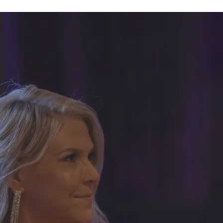
Ravintolat
loajat & hinnat
Ruokailut
onnat & hoidot
Pikkujoulut
sali & ryhmäliikunta
Ravintolat
ntasali
Juhlat & tilausruokailut
ssauna & yksityiskylpylä
Burger
n synttärit
koulut