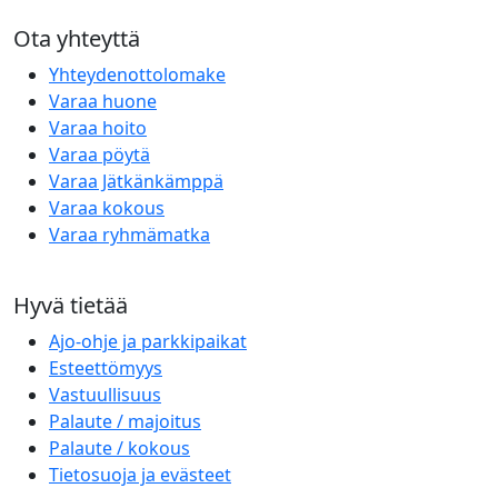
Ota yhteyttä
Yhteydenottolomake
Varaa huone
Varaa hoito
Varaa pöytä
Varaa Jätkänkämppä
Varaa kokous
Varaa ryhmämatka
Hyvä tietää
Ajo-ohje ja parkkipaikat
Esteettömyys
Vastuullisuus
Palaute / majoitus
Palaute / kokous
Tietosuoja ja evästeet