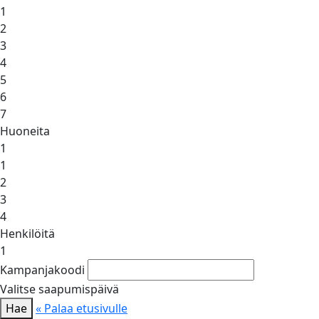
1
2
3
4
5
6
7
Huoneita
1
1
2
3
4
Henkilöitä
1
Kampanjakoodi
Valitse saapumispäivä
Hae
« Palaa etusivulle