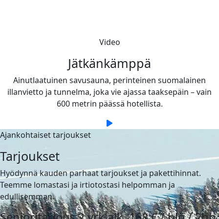
Video
Jätkänkämppä
Ainutlaatuinen savusauna, perinteinen suomalainen
illanvietto ja tunnelma, joka vie ajassa taaksepäin – vain
600 metrin päässä hotellista.
Ajankohtaiset tarjoukset
Tarjoukset
Hyödynnä kauden parhaat tarjoukset ja pakettihinnat.
Teemme lomastasi ja irtiotostasi helpomman ja
edullisemman.
Senioritarjous 2 vrk alk. 168 € / hlö / 2hh