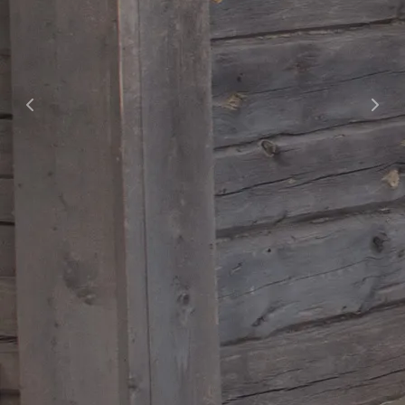
Tarjoukset
Ajankohtaiset tarjoukset
Kesäloma
Senioritarjoukset
Paketit & lomat
Joulu
Majoitus
Hotellihuoneet
Huoneistohotelli
Studiohotelli
Kylpylä
Aukioloajat & hinnat
Hieronnat & hoidot
Kuntosali & ryhmäliikunta
Liikuntasali
Tilaussauna & yksityiskylpylä
Spa Burger
Lasten synttärit