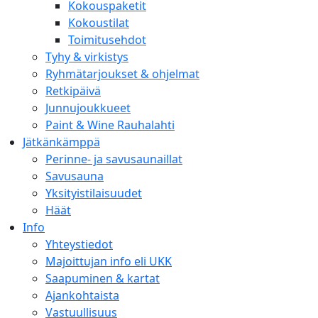
Kokouspaketit
Kokoustilat
Toimitusehdot
Tyhy & virkistys
Ryhmätarjoukset & ohjelmat
Retkipäivä
Junnujoukkueet
Paint & Wine Rauhalahti
Jätkänkämppä
Perinne- ja savusaunaillat
Savusauna
Yksityistilaisuudet
Häät
Info
Yhteystiedot
Majoittujan info eli UKK
Saapuminen & kartat
Ajankohtaista
Vastuullisuus