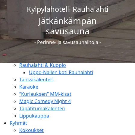
Uimakoulut
Kylpylähotelli Rauhalahti
Ravintolat
Ruokailut
Jätkänkämpän
Pikkujoulut
savusauna
Ravintolat
Juhlat & tilausruokailut
- Perinne- ja savusaunailtoja -
Tapahtumat
Lomaohjelma & luonto
Rauhalahti & Kuopio
Uppo-Nallen koti Rauhalahti
Tanssikalenteri
Karaoke
”Kurlauksen” MM-kisat
Magic Comedy Night 4
Tapahtumakalenteri
Lippukauppa
Ryhmät
Kokoukset