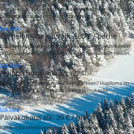
Ikä tuo etuja! Varaa rentouttava kylpyläloma erityishintaan
ja nauti Rauhalahden palveluista kiireettä.
Lue lisää
Perhelomatarjous alk. 180 € / perhe
Edullinen majoituspaketti sisältää vapaan kylpylän käytön
ja runsaan aamiaisbuffetin – koko perheen iloisiin hetkiin.
Lue lisää
Huippu hupiloma alk. 224
Kaipaatko piristystä ja hyvää mieltä arkeen? Hupiloma on
juuri sinulle, joka haluat iloa, liikettä ja mukavaa
yhdessäoloa!
Lue lisää
Päiväkokous alk. 39 € / hlö
Kaikki mitä onnistuneeseen kokoukseen tarvitset – tilat,