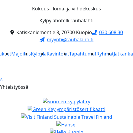
Kokous-, loma- ja viihdekeskus
Kylpylähotelli rauhalahti
Katiskaniementie 8, 70700 Kuopio
030 608 30
myynti@rauhalahti.fi
ukset
Majoitus
Kylpylä
Ravintolat
Tapahtumat
Ryhmät
Jätkänk
^
Yhteistyössä