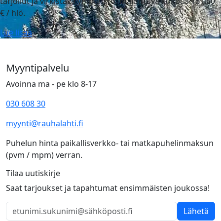
tarjoilut ja virkistävä ympäristö. Majoittuva kokous 151,50
€ / hlö.
Lue lisää
Myyntipalvelu
Avoinna ma - pe klo 8-17
030 608 30
myynti@rauhalahti.fi
Puhelun hinta paikallisverkko- tai matkapuhelinmaksun
(pvm / mpm) verran.
Tilaa uutiskirje
Saat tarjoukset ja tapahtumat ensimmäisten joukossa!
Lähetä