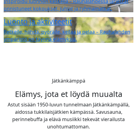
Inspiroidu luonnon keskellä – Rauhalahdessa järjestät
onnistuneet kokoukset, juhlat ja ryhmämatkat.
Luonto ja aktiviteetit
Retkeile, hiihdä, pyöräile, keilaa ja pelaa – Rauhalahden
ympäristö on täynnä elämyksiä.
Jätkänkämppä
Elämys, jota et löydä muualta
Astut sisään 1950-luvun tunnelmaan Jätkänkämpällä,
aidossa tukkilaisjätkien kämpässä. Savusauna,
perinnebuffa ja elävä musiikki tekevät vierailusta
unohtumattoman.