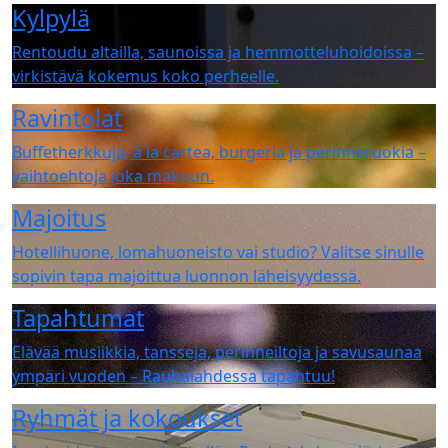
Kylpylä
Rentoudu altailla, saunoissa ja hemmotteluhoidoissa –
virkistävä kokemus koko perheelle.
Ravintolat
Buffetherkkuja, à la cartea, burgeria ja perinneruokia –
vaihtoehtoja joka makuun.
Majoitus
Hotellihuone, lomahuoneisto vai studio? Valitse sinulle
sopivin tapa majoittua luonnon läheisyydessä.
Tapahtumat
Elävää musiikkia, tansseja, perinneiltoja ja savusaunaa
ympäri vuoden – Rauhalahdessa tapahtuu!
Ryhmät ja kokoukset