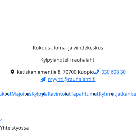
Kokous-, loma- ja viihdekeskus
Kylpylähotelli rauhalahti
Katiskaniementie 8, 70700 Kuopio
030 608 30
myynti@rauhalahti.fi
ukset
Majoitus
Kylpylä
Ravintolat
Tapahtumat
Ryhmät
Jätkänk
^
Yhteistyössä