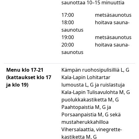
saunottaa 10–15 minuuttia
17:00 metsäsaunotus
18:00 hoitava sauna-
saunotus
19:00 metsäsaunotus
20:00 hoitava sauna-
saunotus
Menu klo 17-21
Kämpän ruohosipulisilliä L, G
(kattaukset klo 17
Kala-Lapin Lohitartar
ja klo 19)
lumousta L, G ja ruislastuja
Kala-Lapin Tulisavulohta M, G
puolukkakastiketta M, G
Paahtopaistia M, G ja
Porsaanpaistia M, G sekä
mustaherukkahilloa
Vihersalaattia, vinegrette-
kastiketta M, G