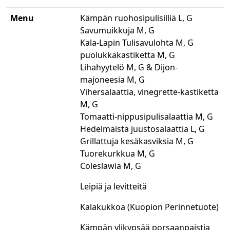
Menu
Kämpän ruohosipulisilliä L, G
Savumuikkuja M, G
Kala-Lapin Tulisavulohta M, G
puolukkakastiketta M, G
Lihahyytelö M, G & Dijon-
majoneesia M, G
Vihersalaattia, vinegrette-kastiketta
M, G
Tomaatti-nippusipulisalaattia M, G
Hedelmäistä juustosalaattia L, G
Grillattuja kesäkasviksia M, G
Tuorekurkkua M, G
Coleslawia M, G
Leipiä ja levitteitä
Kalakukkoa (Kuopion Perinnetuote)
Kämpän ylikypsää porsaanpaistia