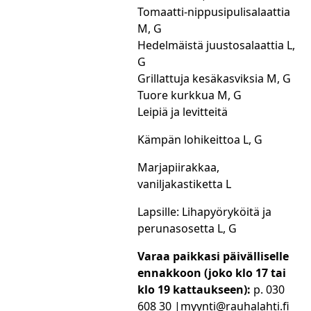
Tomaatti-nippusipulisalaattia
M, G
Hedelmäistä juustosalaattia L,
G
Grillattuja kesäkasviksia M, G
Tuore kurkkua M, G
Leipiä ja levitteitä
Kämpän lohikeittoa L, G
Marjapiirakkaa,
vaniljakastiketta L
Lapsille: Lihapyöryköitä ja
perunasosetta L, G
Varaa paikkasi päivälliselle
ennakkoon (joko klo 17 tai
klo 19 kattaukseen):
p. 030
608 30 |myynti@rauhalahti.fi