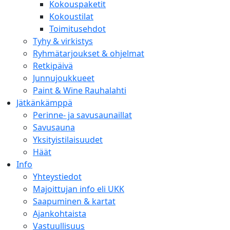
Kokouspaketit
Kokoustilat
Toimitusehdot
Tyhy & virkistys
Ryhmätarjoukset & ohjelmat
Retkipäivä
Junnujoukkueet
Paint & Wine Rauhalahti
Jätkänkämppä
Perinne- ja savusaunaillat
Savusauna
Yksityistilaisuudet
Häät
Info
Yhteystiedot
Majoittujan info eli UKK
Saapuminen & kartat
Ajankohtaista
Vastuullisuus