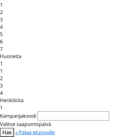
1
2
3
4
5
6
7
Huoneita
1
1
2
3
4
Henkilöitä
1
Kampanjakoodi
Valitse saapumispäivä
Hae
« Palaa etusivulle