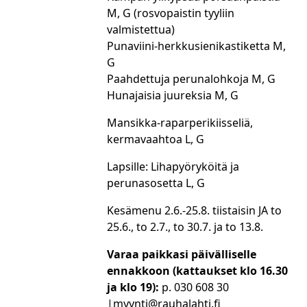
M, G (rosvopaistin tyyliin
valmistettua)
Punaviini-herkkusienikastiketta M,
G
Paahdettuja perunalohkoja M, G
Hunajaisia juureksia M, G
Mansikka-raparperikiisseliä,
kermavaahtoa L, G
Lapsille: Lihapyöryköitä ja
perunasosetta L, G
Kesämenu 2.6.-25.8. tiistaisin JA to
25.6., to 2.7., to 30.7. ja to 13.8.
Varaa paikkasi päivälliselle
ennakkoon (kattaukset klo 16.30
ja klo 19):
p. 030 608 30
|myynti@rauhalahti.fi