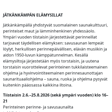
JÄTKÄNKÄMPÄN ELÄMYSILLAT
Jätkänkämpällä yhdistyvät suomalainen saunakulttuuri,
perinteiset maut ja lämminhenkinen yhdessäolo.
Ympäri vuoden tiistaisin järjestettävät perinneillat
tarjoavat täydellisen elämyksen: savusaunan lempeät
löylyt, herkullisen perinnepäivällisen, elävän musiikin ja
aidon 1950-luvun kämppätunnelman. Kesällä
elämysiltoja järjestetään myös torstaisin, ja uutena
torstaisin vuorottelevat perinteinen tukkilaisteemainen
ohjelma ja hyvinvointiteemainen perinnesaunottajan
saunarituaaliohjelma – sauna, ruoka ja ohjelma pysyvät
kuitenkin pääosassa kaikkina iltoina.
Tiistaisin 2.6.–25.8.2026 (sekä ympäri vuoden) klo 16–
21
Perinteinen perinne- ja savusaunailta