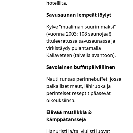
hotellilta.
Savusaunan lempeät löylyt
Kylve ”mualiman suurimmaksi”
(vuonna 2003: 108 saunojaa!)
tituleeratussa savusaunassa ja
virkistäydy pulahtamalla
Kallaveteen (talvella avantoon).
Savolainen buffetpäivällinen
Nauti runsas perinnebuffet, jossa
paikalliset maut, lähiruoka ja
perinteiset reseptit pääsevät
oikeuksiinsa.
Elävää musiikkia &
kämppätansseja
Hanuristi ja/tai viulisti luovat