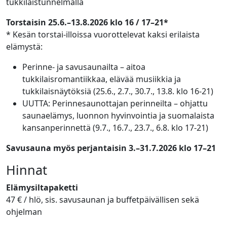
tukkilaistunnelmalla
Torstaisin 25.6.–13.8.2026 klo 16 / 17–21*
* Kesän torstai-illoissa vuorottelevat kaksi erilaista
elämystä:
Perinne- ja savusaunailta – aitoa
tukkilaisromantiikkaa, elävää musiikkia ja
tukkilaisnäytöksiä (25.6., 2.7., 30.7., 13.8. klo 16-21)
UUTTA: Perinnesaunottajan perinneilta – ohjattu
saunaelämys, luonnon hyvinvointia ja suomalaista
kansanperinnettä (9.7., 16.7., 23.7., 6.8. klo 17-21)
Savusauna myös perjantaisin 3.–31.7.2026 klo 17–21
Hinnat
Elämysiltapaketti
47 € / hlö, sis. savusaunan ja buffetpäivällisen sekä
ohjelman