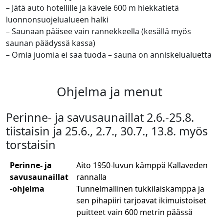
– Jätä auto hotellille ja kävele 600 m hiekkatietä
luonnonsuojelualueen halki
– Saunaan pääsee vain rannekkeella (kesällä myös
saunan päädyssä kassa)
– Omia juomia ei saa tuoda – sauna on anniskelualuetta
Ohjelma ja menut
Perinne- ja savusaunaillat 2.6.-25.8.
tiistaisin ja 25.6., 2.7., 30.7., 13.8. myös
torstaisin
Perinne- ja
Aito 1950-luvun kämppä Kallaveden
savusaunaillat
rannalla
-ohjelma
Tunnelmallinen tukkilaiskämppä ja
sen pihapiiri tarjoavat ikimuistoiset
puitteet vain 600 metrin päässä