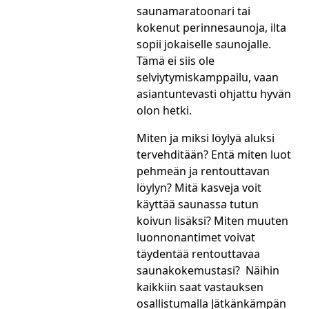
saunamaratoonari tai
kokenut perinnesaunoja, ilta
sopii jokaiselle saunojalle.
Tämä ei siis ole
selviytymiskamppailu, vaan
asiantuntevasti ohjattu hyvän
olon hetki.
Miten ja miksi löylyä aluksi
tervehditään? Entä miten luot
pehmeän ja rentouttavan
löylyn? Mitä kasveja voit
käyttää saunassa tutun
koivun lisäksi? Miten muuten
luonnonantimet voivat
täydentää rentouttavaa
saunakokemustasi? Näihin
kaikkiin saat vastauksen
osallistumalla Jätkänkämpän