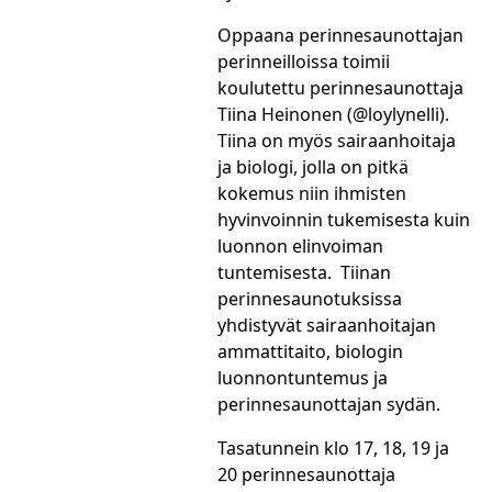
Oppaana perinnesaunottajan
perinneilloissa toimii
koulutettu perinnesaunottaja
Tiina Heinonen (@loylynelli).
Tiina on myös sairaanhoitaja
ja biologi, jolla on pitkä
kokemus niin ihmisten
hyvinvoinnin tukemisesta kuin
luonnon elinvoiman
tuntemisesta. Tiinan
perinnesaunotuksissa
yhdistyvät sairaanhoitajan
ammattitaito, biologin
luonnontuntemus ja
perinnesaunottajan sydän.
Tasatunnein klo 17, 18, 19 ja
20 perinnesaunottaja