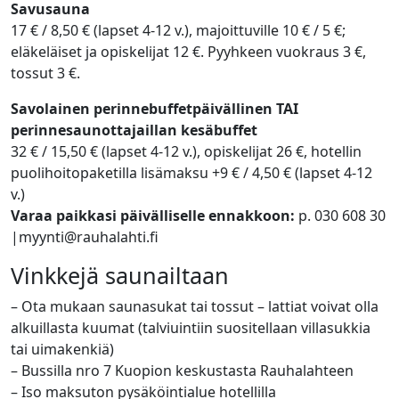
Savusauna
17 € / 8,50 € (lapset 4-12 v.), majoittuville 10 € / 5 €;
eläkeläiset ja opiskelijat 12 €. Pyyhkeen vuokraus 3 €,
tossut 3 €.
Savolainen perinnebuffetpäivällinen TAI
perinnesaunottajaillan kesäbuffet
32 € / 15,50 € (lapset 4-12 v.), opiskelijat 26 €, hotellin
puolihoitopaketilla lisämaksu +9 € / 4,50 € (lapset 4-12
v.)
Varaa paikkasi päivälliselle ennakkoon:
p. 030 608 30
|myynti@rauhalahti.fi
Vinkkejä saunailtaan
– Ota mukaan saunasukat tai tossut – lattiat voivat olla
alkuillasta kuumat (talviuintiin suositellaan villasukkia
tai uimakenkiä)
– Bussilla nro 7 Kuopion keskustasta Rauhalahteen
– Iso maksuton pysäköintialue hotellilla