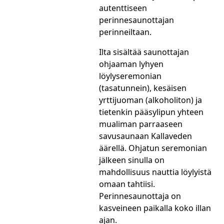
autenttiseen
perinnesaunottajan
perinneiltaan.
Ilta sisältää saunottajan
ohjaaman lyhyen
löylyseremonian
(tasatunnein), kesäisen
yrttijuoman (alkoholiton) ja
tietenkin pääsylipun yhteen
mualiman parraaseen
savusaunaan Kallaveden
äärellä. Ohjatun seremonian
jälkeen sinulla on
mahdollisuus nauttia löylyistä
omaan tahtiisi.
Perinnesaunottaja on
kasveineen paikalla koko illan
ajan.