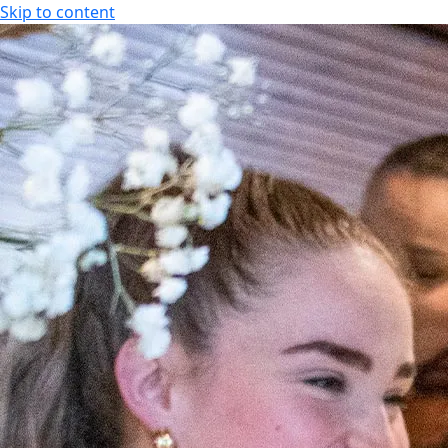
Skip to content
KOKOUS-, LOMA- JA VIIHDEKESKUS
FI
FI
EN
KOKOUS-, LOMA- JA VIIHDEKESKUS