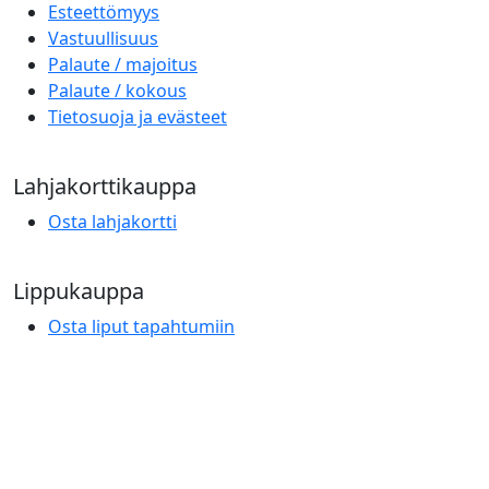
Esteettömyys
Vastuullisuus
Palaute / majoitus
Palaute / kokous
Tietosuoja ja evästeet
Lahjakorttikauppa
Osta lahjakortti
Lippukauppa
Osta liput tapahtumiin