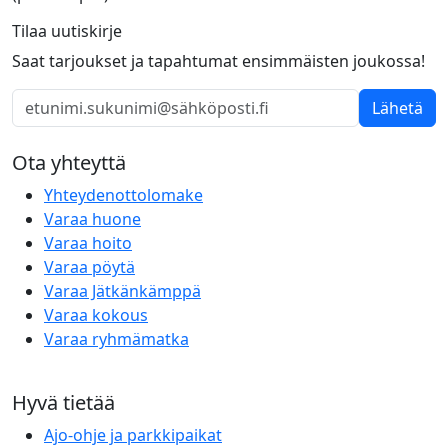
Tilaa uutiskirje
Saat tarjoukset ja tapahtumat ensimmäisten joukossa!
Lähetä
Ota yhteyttä
Yhteydenottolomake
Varaa huone
Varaa hoito
Varaa pöytä
Varaa Jätkänkämppä
Varaa kokous
Varaa ryhmämatka
Hyvä tietää
Ajo-ohje ja parkkipaikat