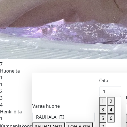
Lohja Spa
Öitä
1
1
2
3
4
5
6
7
Huoneita
1
Öitä
1
2
1
3
1
2
4
Varaa huone
3
4
Henkilöitä
RAUHALAHTI
5
6
1
Kampanjakoodi
Valitse sa
RAUHALAHTI
LOHJA SPA
7