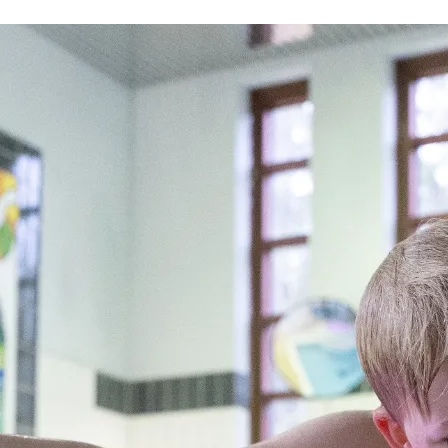
Rauhalahti
Osta lahjakortti
Bonustili
Solaris Kylpylät
Lohja Spa & Resort