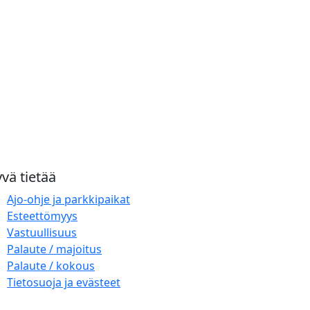
vä tietää
Ajo-ohje ja parkkipaikat
Esteettömyys
Vastuullisuus
Palaute / majoitus
Palaute / kokous
Tietosuoja ja evästeet