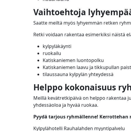
Vaihtoehtoja lyhyempä
Saatte meiltä myös lyhyemmän retken ryhm
Retki voidaan rakentaa esimerkiksi näistä e
kylpyläkäynti
ruokailu
Katiskaniemen luontopolku
Katiskaniemen laavu ja tikkupullan pais
tilaussauna kylpylän yhteydessä
Helppo kokonaisuus ryh
Meillä kevätretkipäivä on helppo rakentaa 
yhdessäoloa ja hyvää ruokaa.
Pyydä tarjous ryhmällenne! Kerrottehan 
Kylpylähotelli Rauhalahden myyntipalvelu