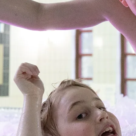
o eli UKK
kartat
ruutusehdot
& kuntoutus