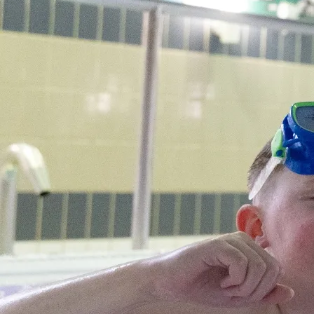
KOKOUS-, L
Tapahtumat
Ryhmät
Lomaohjelma & luonto
Kokoukset
Rauhalahti & Kuopio
Kokouspaketi
Uppo-Nallen koti Rauhalahti
Kokoustilat
Tanssikalenteri
Toimitusehdo
Karaoke
Tyhy & virkistys
”Kurlauksen” MM-kisat
Ryhmätarjoukset 
Magic Comedy Night 4
Retkipäivä
Tapahtumakalenteri
Junnujoukkueet
Lippukauppa
Paint & Wine Rauh
VARAA HUONE
Hotelli
Rauhalahti
Rauhalahti