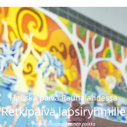
Ravintolat
loajat & hinnat
Ruokailut
onnat & hoidot
Pikkujoulut
sali & ryhmäliikunta
Ravintolat
ntasali
Juhlat & tilausruokailut
ssauna & yksityiskylpylä
Burger
n synttärit
koulut
Hauska päivä Rauhalahdessa
Retkipäivä lapsiryhmille
Ihanan luonnonläheinen paikka