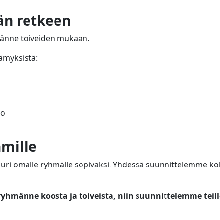
än retkeen
änne toiveiden mukaan.
lämyksistä:
to
mille
juuri omalle ryhmälle sopivaksi. Yhdessä suunnittelemme ko
ryhmänne koosta ja toiveista, niin suunnittelemme teil