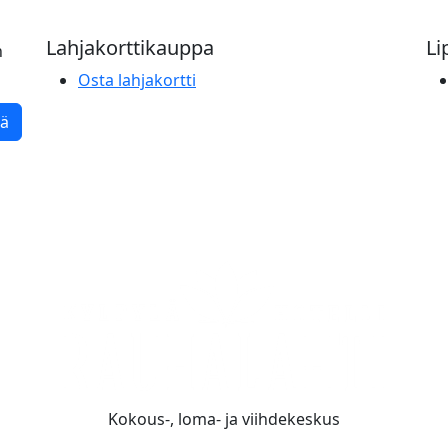
Lahjakorttikauppa
Li
n
Osta lahjakortti
tä
Kokous-, loma- ja viihdekeskus