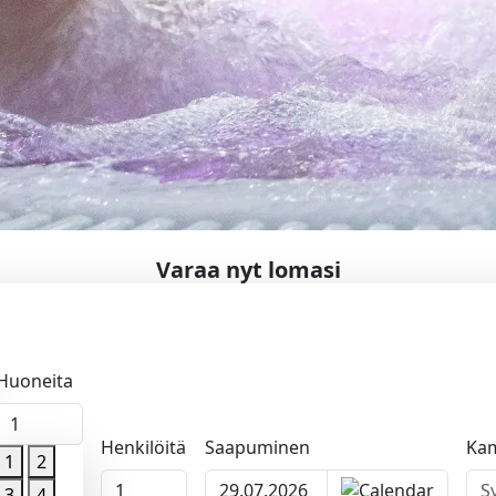
Varaa nyt lomasi
Huoneita
1
Henkilöitä
Saapuminen
Ka
1
2
1
apumispäivä
3
4