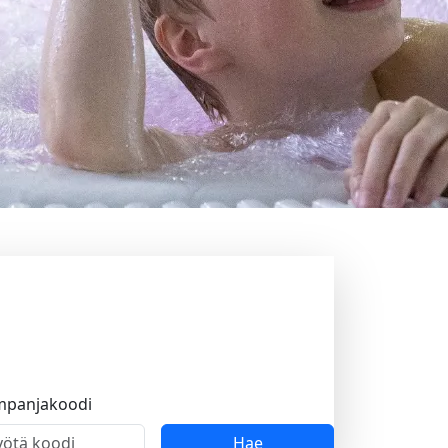
mpanjakoodi
Hae