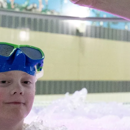
OMA- JA VIIHDEKESKUS
Jätkänkämppä
Info
Perinne- ja savusaunaillat
Yhteystiedot
t
Savusauna
Majoittujan inf
Yksityistilaisuudet
Saapuminen & 
t
Häät
Ajankohtaista
Vastuullisuus
& ohjelmat
Varaus- ja pe
Tuetut lomat 
Rekry
alahti