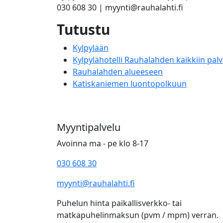
030 608 30 | myynti@rauhalahti.fi
Tutustu
Kylpylään
Kylpylähotelli Rauhalahden kaikkiin palv
Rauhalahden alueeseen
Katiskaniemen luontopolkuun
Myyntipalvelu
Avoinna ma - pe klo 8-17
030 608 30
myynti@rauhalahti.fi
Puhelun hinta paikallisverkko- tai
matkapuhelinmaksun (pvm / mpm) verran.