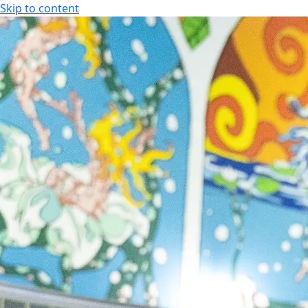
Skip to content
FI
Tapahtumakalenteri
Aukioloajat
FI
EN
Tarjoukset
Majoitus
Kylpylä
Ajankohtaiset tarjoukset
Hotellihuoneet
Aukio
Kesäloma
Huoneistohotelli
Hier
Senioritarjoukset
Studiohotelli
Kunto
Paketit & lomat
Liiku
Joulu
Tilau
Spa 
Laste
Uima