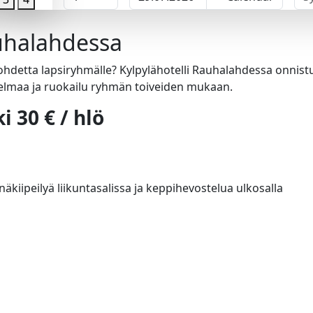
auhalahdessa
ohdetta lapsiryhmälle? Kylpylähotelli Rauhalahdessa onnist
jelmaa ja ruokailu ryhmän toiveiden mukaan.
 30 € / hlö
äkiipeilyä liikuntasalissa ja keppihevostelua ulkosalla