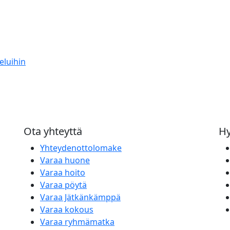
eluihin
Ota yhteyttä
Hy
Yhteydenottolomake
Varaa huone
Varaa hoito
Varaa pöytä
Varaa Jätkänkämppä
Varaa kokous
Varaa ryhmämatka