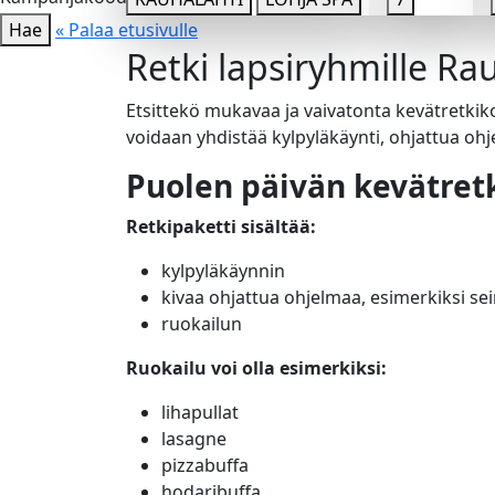
Hae
« Palaa etusivulle
Retki lapsiryhmille R
Etsittekö mukavaa ja vaivatonta kevätretkik
voidaan yhdistää kylpyläkäynti, ohjattua oh
Puolen päivän kevätretki
Retkipaketti sisältää:
kylpyläkäynnin
kivaa ohjattua ohjelmaa, esimerkiksi sein
ruokailun
Ruokailu voi olla esimerkiksi:
lihapullat
lasagne
pizzabuffa
hodaribuffa