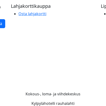
Lahjakorttikauppa
Li
n
Osta lahjakortti
tä
Kokous-, loma- ja viihdekeskus
Kylpylähotelli rauhalahti