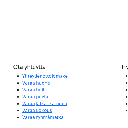
Ota yhteyttä
Hy
Yhteydenottolomake
Varaa huone
Varaa hoito
Varaa pöytä
Varaa Jätkänkämppä
Varaa kokous
Varaa ryhmämatka