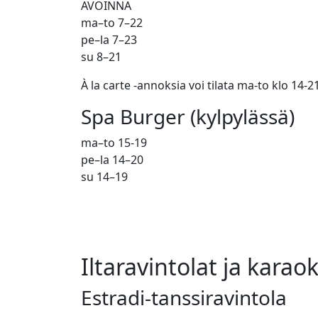
AVOINNA
ma–to 7–22
pe–la 7–23
su 8–21
À la carte -annoksia voi tilata ma-to klo 14-21
Spa Burger (kylpylässä)
ma–to 15-19
pe–la 14–20
su 14–19
Iltaravintolat ja karao
Estradi-tanssiravintola