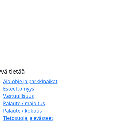
vä tietää
Ajo-ohje ja parkkipaikat
Esteettömyys
Vastuullisuus
Palaute / majoitus
Palaute / kokous
Tietosuoja ja evästeet