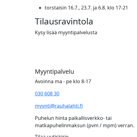
torstaisin 16.7., 23.7. ja 6.8. klo 17-21
Tilausravintola
Kysy lisää myyntipalvelusta
Myyntipalvelu
Avoinna ma - pe klo 8-17
030 608 30
myynti@rauhalahti.fi
Puhelun hinta paikallisverkko- tai
matkapuhelinmaksun (pvm / mpm) verran.
Tilaa uutiskirje