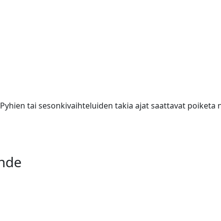
. Pyhien tai sesonkivaihteluiden takia ajat saattavat poike
ihde