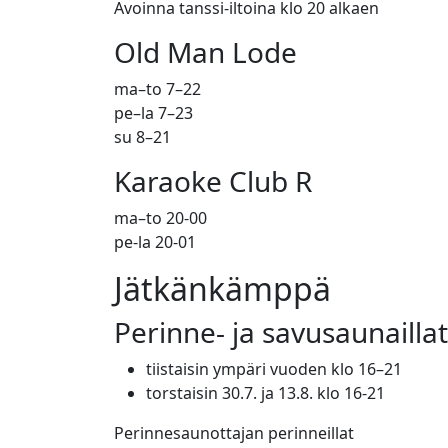
Avoinna tanssi-iltoina klo 20 alkaen
Old Man Lode
ma–to 7–22
pe–la 7–23
su 8–21
Karaoke Club R
ma–to 20-00
pe-la 20-01
Jätkänkämppä
Perinne- ja savusaunaillat
tiistaisin ympäri vuoden klo 16–21
torstaisin 30.7. ja 13.8. klo 16-21
Perinnesaunottajan perinneillat