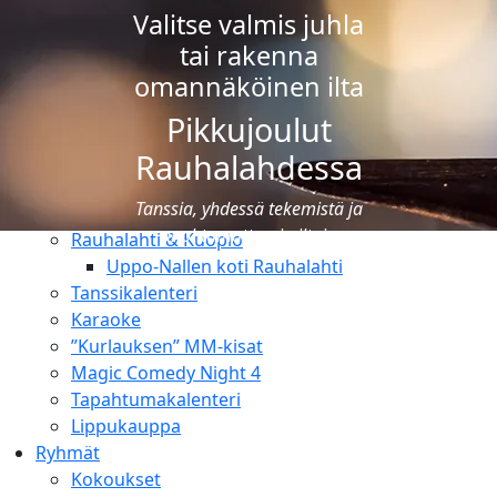
Uimakoulut
Valitse valmis juhla
Ravintolat
tai rakenna
Ruokailut
omannäköinen ilta
Pikkujoulut
Ravintolat
Pikkujoulut
Juhlat & tilausruokailut
Rauhalahdessa
Tapahtumat
Tanssia, yhdessä tekemistä ja
Lomaohjelma & luonto
unohtumattomia iltoja
Rauhalahti & Kuopio
Uppo-Nallen koti Rauhalahti
Tanssikalenteri
Karaoke
”Kurlauksen” MM-kisat
Magic Comedy Night 4
Tapahtumakalenteri
Lippukauppa
Ryhmät
Kokoukset