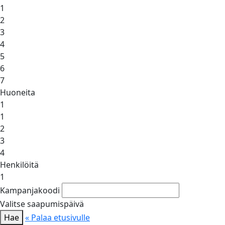
1
2
3
4
5
6
7
Huoneita
1
1
2
3
4
Henkilöitä
1
Kampanjakoodi
Valitse saapumispäivä
Hae
« Palaa etusivulle