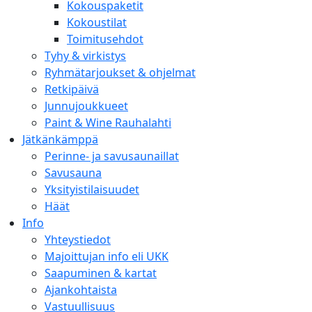
Kokouspaketit
Kokoustilat
Toimitusehdot
Tyhy & virkistys
Ryhmätarjoukset & ohjelmat
Retkipäivä
Junnujoukkueet
Paint & Wine Rauhalahti
Jätkänkämppä
Perinne- ja savusaunaillat
Savusauna
Yksityistilaisuudet
Häät
Info
Yhteystiedot
Majoittujan info eli UKK
Saapuminen & kartat
Ajankohtaista
Vastuullisuus