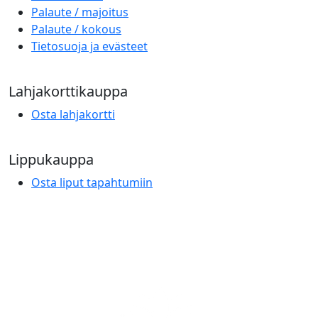
Palaute / majoitus
Palaute / kokous
Tietosuoja ja evästeet
Lahjakorttikauppa
Osta lahjakortti
Lippukauppa
Osta liput tapahtumiin