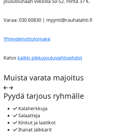
joululounaan viikoilla 50-52. Hinta 37 €.
Varaa: 030 60830 | myynti@rauhalahti.fi
Yhteydenottolomake
Katso
kaikki pikkujouluvaihtoehdot
Muista varata majoitus
Pyydä tarjous ryhmälle
Kalaherkkuja
Salaatteja
Kinkut ja laatikot
Ihanat jälkkärit