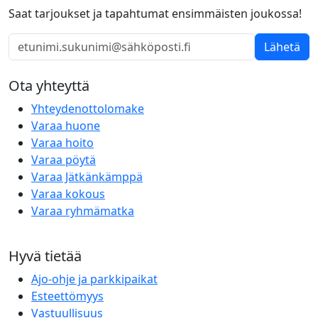
Saat tarjoukset ja tapahtumat ensimmäisten joukossa!
Lähetä
Ota yhteyttä
Yhteydenottolomake
Varaa huone
Varaa hoito
Varaa pöytä
Varaa Jätkänkämppä
Varaa kokous
Varaa ryhmämatka
Hyvä tietää
Ajo-ohje ja parkkipaikat
Esteettömyys
Vastuullisuus