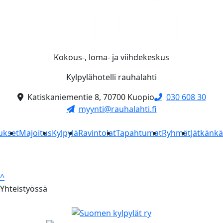
Kokous-, loma- ja viihdekeskus
Kylpylähotelli rauhalahti
Katiskaniementie 8, 70700 Kuopio
030 608 30
myynti@rauhalahti.fi
ukset
Majoitus
Kylpylä
Ravintolat
Tapahtumat
Ryhmät
Jätkänk
^
Yhteistyössä