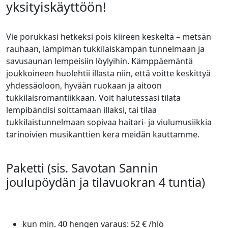
yksityiskäyttöön!
Vie porukkasi hetkeksi pois kiireen keskeltä – metsän
rauhaan, lämpimän tukkilaiskämpän tunnelmaan ja
savusaunan lempeisiin löylyihin. Kämppäemäntä
joukkoineen huolehtii illasta niin, että voitte keskittyä
yhdessäoloon, hyvään ruokaan ja aitoon
tukkilaisromantiikkaan. Voit halutessasi tilata
lempibändisi soittamaan illaksi, tai tilaa
tukkilaistunnelmaan sopivaa haitari- ja viulumusiikkia
tarinoivien musikanttien kera meidän kauttamme.
Paketti (sis. Savotan Sannin
joulupöydän ja tilavuokran 4 tuntia)
kun min. 40 hengen varaus: 52 € /hlö