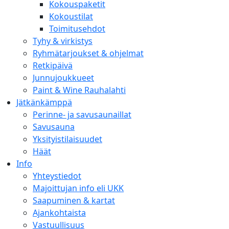
Kokouspaketit
Kokoustilat
Toimitusehdot
Tyhy & virkistys
Ryhmätarjoukset & ohjelmat
Retkipäivä
Junnujoukkueet
Paint & Wine Rauhalahti
Jätkänkämppä
Perinne- ja savusaunaillat
Savusauna
Yksityistilaisuudet
Häät
Info
Yhteystiedot
Majoittujan info eli UKK
Saapuminen & kartat
Ajankohtaista
Vastuullisuus