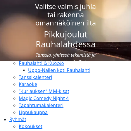
Uimakoulut
Valitse valmis juhla
Ravintolat
tai rakenna
Ruokailut
omannäköinen ilta
Pikkujoulut
Ravintolat
Pikkujoulut
Juhlat & tilausruokailut
Rauhalahdessa
Tapahtumat
Tanssia, yhdessä tekemistä ja
Lomaohjelma & luonto
unohtumattomia iltoja
Rauhalahti & Kuopio
Uppo-Nallen koti Rauhalahti
Tanssikalenteri
Karaoke
”Kurlauksen” MM-kisat
Magic Comedy Night 4
Tapahtumakalenteri
Lippukauppa
Ryhmät
Kokoukset