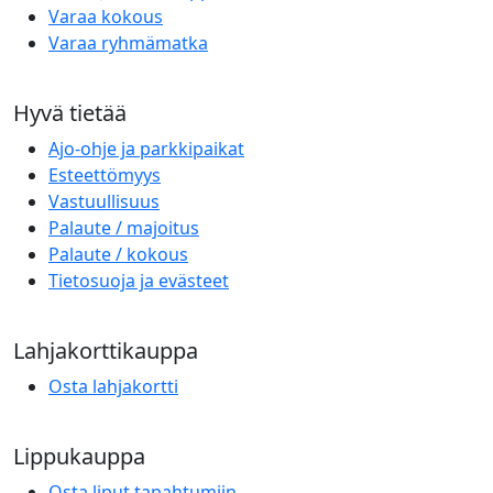
Varaa kokous
Varaa ryhmämatka
Hyvä tietää
Ajo-ohje ja parkkipaikat
Esteettömyys
Vastuullisuus
Palaute / majoitus
Palaute / kokous
Tietosuoja ja evästeet
Lahjakorttikauppa
Osta lahjakortti
Lippukauppa
Osta liput tapahtumiin