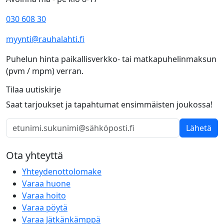
030 608 30
myynti@rauhalahti.fi
Puhelun hinta paikallisverkko- tai matkapuhelinmaksun
(pvm / mpm) verran.
Tilaa uutiskirje
Saat tarjoukset ja tapahtumat ensimmäisten joukossa!
Lähetä
Ota yhteyttä
Yhteydenottolomake
Varaa huone
Varaa hoito
Varaa pöytä
Varaa Jätkänkämppä