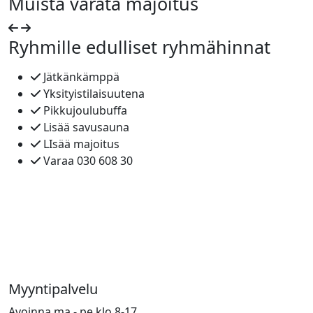
Muista varata majoitus
Ryhmille edulliset ryhmähinnat
Jätkänkämppä
Yksityistilaisuutena
Pikkujoulubuffa
Lisää savusauna
LIsää majoitus
Varaa 030 608 30
Myyntipalvelu
Avoinna ma - pe klo 8-17