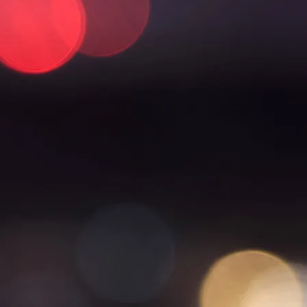
Tarjoukset
Ajankohtaiset tarjoukset
Kesäloma
Senioritarjoukset
Paketit & lomat
Joulu
Majoitus
Hotellihuoneet
Huoneistohotelli
Studiohotelli
Kylpylä
Aukioloajat & hinnat
Hieronnat & hoidot
Kuntosali & ryhmäliikunta
Liikuntasali
Tilaussauna & yksityiskylpylä
Spa Burger
Lasten synttärit