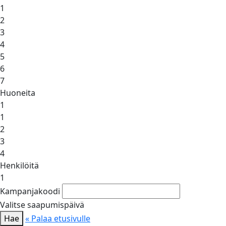
1
2
3
4
5
6
7
Huoneita
1
1
2
3
4
Henkilöitä
1
Kampanjakoodi
Valitse saapumispäivä
Hae
« Palaa etusivulle