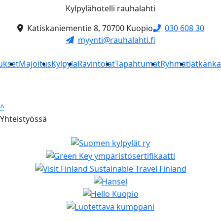
Kylpylähotelli rauhalahti
Katiskaniementie 8, 70700 Kuopio
030 608 30
myynti@rauhalahti.fi
ukset
Majoitus
Kylpylä
Ravintolat
Tapahtumat
Ryhmät
Jätkänk
^
Yhteistyössä