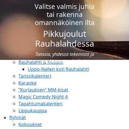
Uimakoulut
Valitse valmis juhla
Ravintolat
tai rakenna
Ruokailut
omannäköinen ilta
Pikkujoulut
Ravintolat
Pikkujoulut
Juhlat & tilausruokailut
Rauhalahdessa
Tapahtumat
Tanssia, yhdessä tekemistä ja
Lomaohjelma & luonto
unohtumattomia iltoja
Rauhalahti & Kuopio
Uppo-Nallen koti Rauhalahti
Tanssikalenteri
Karaoke
”Kurlauksen” MM-kisat
Magic Comedy Night 4
Tapahtumakalenteri
Lippukauppa
Ryhmät
Kokoukset