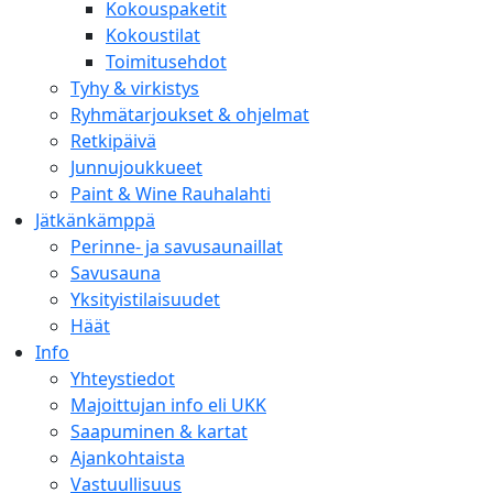
Kokouspaketit
Kokoustilat
Toimitusehdot
Tyhy & virkistys
Ryhmätarjoukset & ohjelmat
Retkipäivä
Junnujoukkueet
Paint & Wine Rauhalahti
Jätkänkämppä
Perinne- ja savusaunaillat
Savusauna
Yksityistilaisuudet
Häät
Info
Yhteystiedot
Majoittujan info eli UKK
Saapuminen & kartat
Ajankohtaista
Vastuullisuus