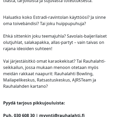
tilasta, tarjoiluista ja sujuvasta toteutuksesta.
Haluatko koko Estradi-ravintolan käyttöösi? Ja sinne
oma toivebändisi? Tai joku huippupuhuja?
Ehkä sittenkin joku teemajuhla? Savolais-baijerilaiset
olutjuhlat, salakapakka, allas-partyt – vain taivas on
rajana ideoiden suhteen!
Vai järjestäisitkö omat karaokekisat? Tai Rauhalahti-
seikkailun, jossa mukaan menoon otetaan myös
meidän rakkaat naapurit: Rauhalahti Bowling,
Mailapelikeskus, Ratsastuskeskus, AJRSTeam ja
Rauhalahden kartano?
Pyydä tarjous pikkujouluista:
Puh. 030 608 30 | myynti@rauhalahti.fi