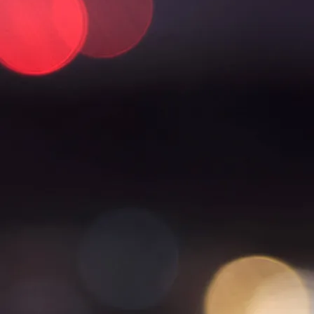
Tarjoukset
Ajankohtaiset tarjoukset
Kesäloma
Senioritarjoukset
Paketit & lomat
Joulu
Majoitus
Hotellihuoneet
Huoneistohotelli
Studiohotelli
Kylpylä
Aukioloajat & hinnat
Hieronnat & hoidot
Kuntosali & ryhmäliikunta
Liikuntasali
Tilaussauna & yksityiskylpylä
Spa Burger
Lasten synttärit