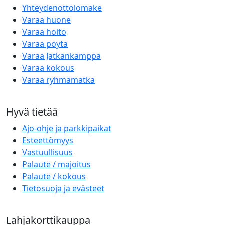
Yhteydenottolomake
Varaa huone
Varaa hoito
Varaa pöytä
Varaa Jätkänkämppä
Varaa kokous
Varaa ryhmämatka
Hyvä tietää
Ajo-ohje ja parkkipaikat
Esteettömyys
Vastuullisuus
Palaute / majoitus
Palaute / kokous
Tietosuoja ja evästeet
Lahjakorttikauppa