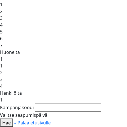
1
2
3
4
5
6
7
Huoneita
1
1
2
3
4
Henkilöitä
1
Kampanjakoodi
Valitse saapumispäivä
Hae
« Palaa etusivulle