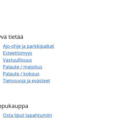
vä tietää
Ajo-ohje ja parkkipaikat
Esteettömyys
Vastuullisuus
Palaute / majoitus
Palaute / kokous
Tietosuoja ja evästeet
ppukauppa
Osta liput tapahtumiin