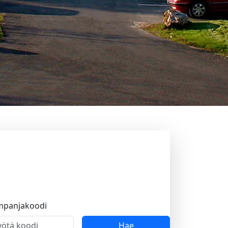
mpanjakoodi
Hae