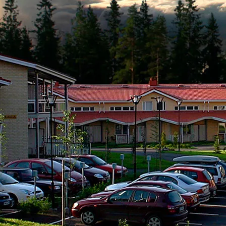
OMA- JA VIIHDEKESKUS
Jätkänkämppä
Info
Perinne- ja savusaunaillat
Yhteystiedot
t
Savusauna
Majoittujan inf
Yksityistilaisuudet
Saapuminen & 
t
Häät
Ajankohtaista
Vastuullisuus
& ohjelmat
Varaus- ja pe
Tuetut lomat 
Rekry
alahti