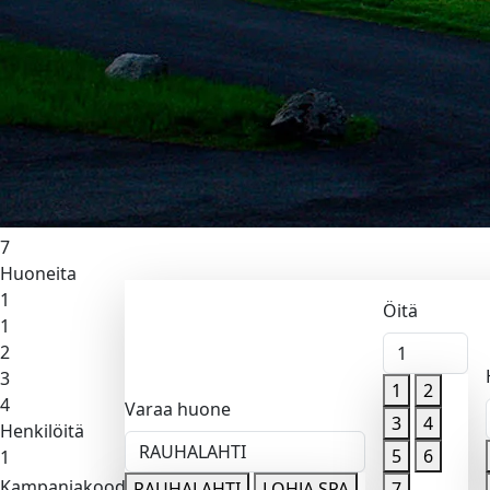
Lohja Spa
Öitä
1
1
2
3
4
5
6
7
Huoneita
1
Öitä
1
2
1
3
1
2
4
Varaa huone
3
4
Henkilöitä
RAUHALAHTI
5
6
1
Kampanjakoodi
Valitse sa
RAUHALAHTI
LOHJA SPA
7