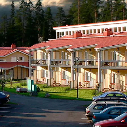
o eli UKK
kartat
ruutusehdot
& kuntoutus