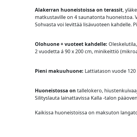
Alakerran huoneistoissa on terassit
, ylä
matkustaville on 4 saunatonta huoneistoa. V
Sohvasta voi levittää lisävuoteen kahdelle. 
Olohuone + vuoteet kahdelle:
Oleskelutila
2 vuodetta á 90 x 200 cm, minikeittiö (mikroaa
Pieni makuuhuone:
Lattiatason vuode 120 
Huoneistossa on
tallelokero, hiustenkuivaa
Silityslauta lainattavissa Kalla -talon pääove
Kaikissa huoneistoissa on maksuton langato