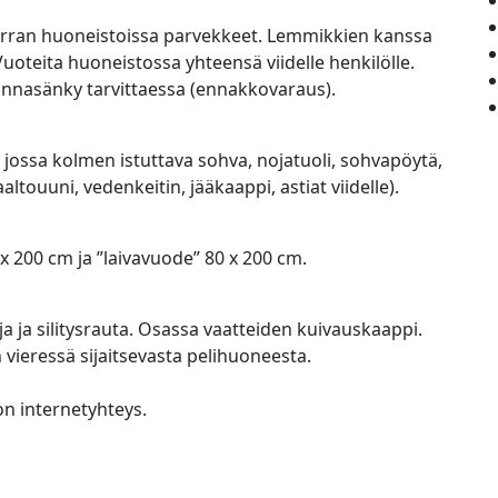
kerran huoneistoissa parvekkeet. Lemmikkien kanssa
uoteita huoneistossa yhteensä viidelle henkilölle.
Pinnasänky tarvittaessa (ennakkovaraus).
, jossa kolmen istuttava sohva, nojatuoli, sohvapöytä,
ltouuni, vedenkeitin, jääkaappi, astiat viidelle).
x 200 cm ja ”laivavuode” 80 x 200 cm.
ja ja silitysrauta. Osassa vaatteiden kuivauskaappi.
n vieressä sijaitsevasta pelihuoneesta.
n internetyhteys.