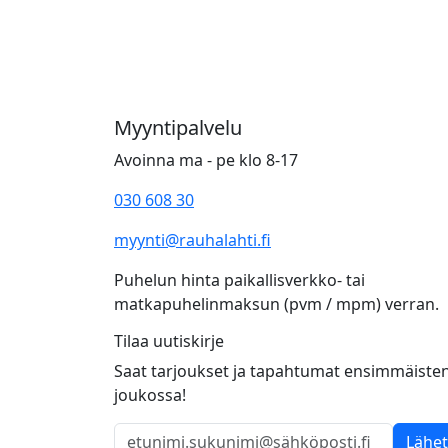
Myyntipalvelu
Avoinna ma - pe klo 8-17
030 608 30
myynti@rauhalahti.fi
Puhelun hinta paikallisverkko- tai
matkapuhelinmaksun (pvm / mpm) verran.
Tilaa uutiskirje
Saat tarjoukset ja tapahtumat ensimmäiste
joukossa!
Lähe