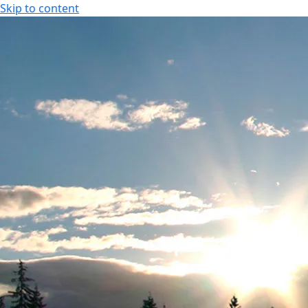
Skip to content
FI
Tapahtumakalenteri
Aukioloajat
FI
EN
Tarjoukset
Majoitus
Kylpylä
Ajankohtaiset tarjoukset
Hotellihuoneet
Aukio
Kesäloma
Huoneistohotelli
Hier
Senioritarjoukset
Studiohotelli
Kunto
Paketit & lomat
Liiku
Joulu
Tilau
Spa 
Laste
Uima