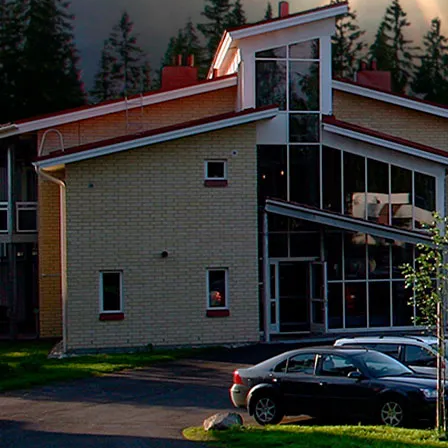
KOKOUS-, L
Tapahtumat
Ryhmät
Lomaohjelma & luonto
Kokoukset
Rauhalahti & Kuopio
Kokouspaketi
Uppo-Nallen koti Rauhalahti
Kokoustilat
Tanssikalenteri
Toimitusehdo
Karaoke
Tyhy & virkistys
”Kurlauksen” MM-kisat
Ryhmätarjoukset 
Magic Comedy Night 4
Retkipäivä
Tapahtumakalenteri
Junnujoukkueet
Lippukauppa
Paint & Wine Rauh
VARAA HUONE
Hotelli
Rauhalahti
Rauhalahti