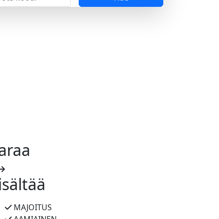
araa
isältää
MAJOITUS