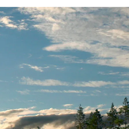
Rauhalahti
Osta lahjakortti
Bonustili
Solaris Kylpylät
Lohja Spa & Resort