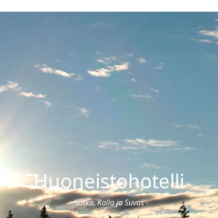
Ravintolat
loajat & hinnat
Ruokailut
onnat & hoidot
Pikkujoulut
sali & ryhmäliikunta
Ravintolat
ntasali
Juhlat & tilausruokailut
ssauna & yksityiskylpylä
Burger
n synttärit
koulut
Huoneistohotelli
- Sotka, Kalla ja Suvas -