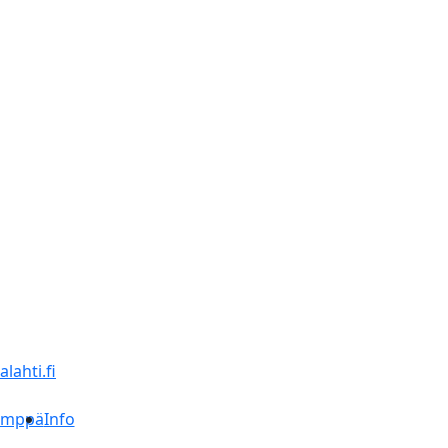
lahti.fi
ämppä
Info