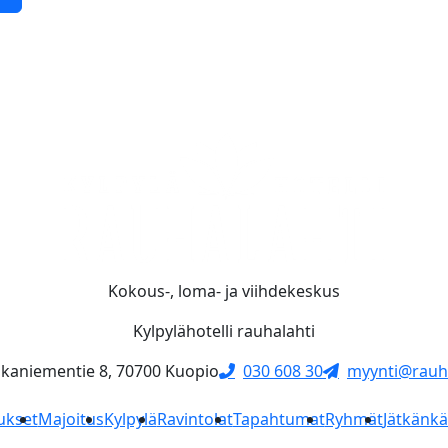
Kokous-, loma- ja viihdekeskus
Kylpylähotelli rauhalahti
skaniementie 8, 70700 Kuopio
030 608 30
myynti@rauha
ukset
Majoitus
Kylpylä
Ravintolat
Tapahtumat
Ryhmät
Jätkänk