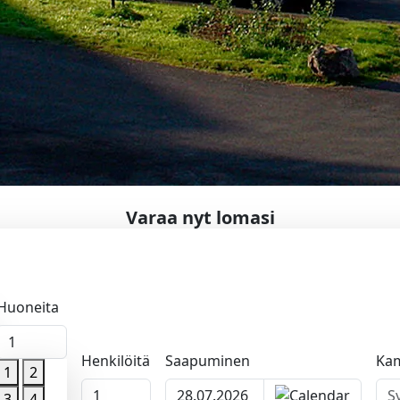
Varaa nyt lomasi
Huoneita
1
Henkilöitä
Saapuminen
Ka
1
2
1
apumispäivä
3
4