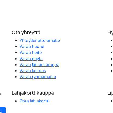
Ota yhteyttä
Hy
Yhteydenottolomake
Varaa huone
Varaa hoito
Varaa pöytä
Varaa Jätkänkämppä
Varaa kokous
Varaa ryhmämatka
Lahjakorttikauppa
Li
n
Osta lahjakortti
tä