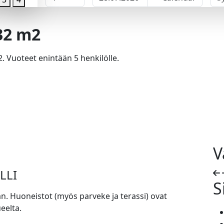
32 m2
Vuoteet enintään 5 henkilölle.
V
LLI
S
n. Huoneistot (myös parveke ja terassi) ovat
eelta.