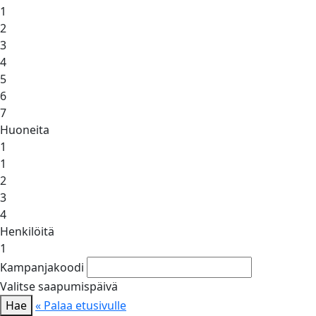
1
2
3
4
5
6
7
Huoneita
1
1
2
3
4
Henkilöitä
1
Kampanjakoodi
Valitse saapumispäivä
Hae
« Palaa etusivulle