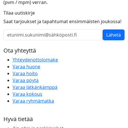
(pvm / mpm) verran.
Tilaa uutiskirje
Saat tarjoukset ja tapahtumat ensimmäisten joukossa!
Lähetä
Ota yhteyttä
Yhteydenottolomake
Varaa huone
Varaa hoito
Varaa pöytä
Varaa Jätkänkämppä
Varaa kokous
Varaa ryhmämatka
Hyvä tietää