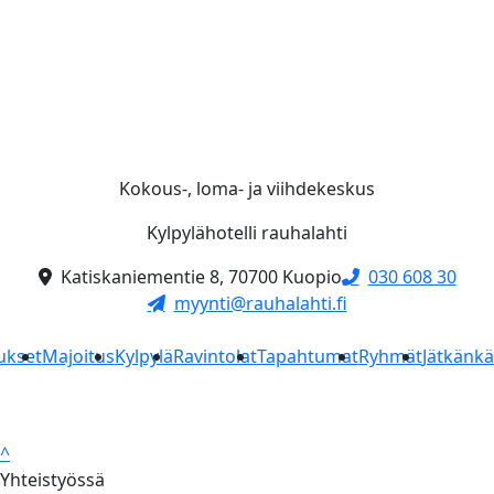
Kokous-, loma- ja viihdekeskus
Kylpylähotelli rauhalahti
Katiskaniementie 8, 70700 Kuopio
030 608 30
myynti@rauhalahti.fi
ukset
Majoitus
Kylpylä
Ravintolat
Tapahtumat
Ryhmät
Jätkänk
^
Yhteistyössä