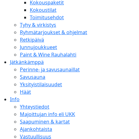
Kokouspaketit
Kokoustilat
Toimitusehdot
Tyhy & virkistys
Ryhmätarjoukset & ohjelmat
Retkipäivä
Junnujoukkueet
Paint & Wine Rauhalahti
Jätkänkämppä
Perinne- ja savusaunaillat
Savusauna
Yksityistilaisuudet
Häät
Info
Yhteystiedot
Majoittujan info eli UKK
Saapuminen & kartat
Ajankohtaista
Vastuullisuus