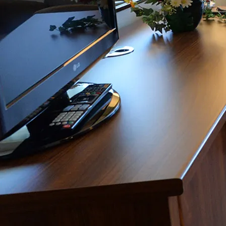
Tarjoukset
Ajankohtaiset tarjoukset
Kesäloma
Senioritarjoukset
Paketit & lomat
Joulu
Majoitus
Hotellihuoneet
Huoneistohotelli
Studiohotelli
Kylpylä
Aukioloajat & hinnat
Hieronnat & hoidot
Kuntosali & ryhmäliikunta
Liikuntasali
Tilaussauna & yksityiskylpylä
Spa Burger
Lasten synttärit