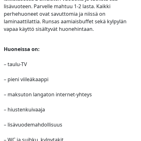
lisävuoteen. Parvelle mahtuu 1-2 lasta. Kaikki
perhehuoneet ovat savuttomia ja niissä on
laminaattilattia. Runsas aamiaisbuffet sekä kylpylän
vapaa käyttö sisältyvät huonehintaan.
Huoneissa on:
– taulu-TV
– pieni viileäkaappi
– maksuton langaton internet-yhteys
– hiustenkuivaaja
– lisävuodemahdollisuus
– WC ja suihku, kylpytakit