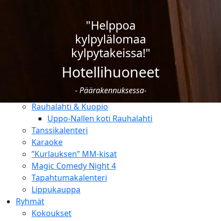
Uimakoulut
Ravintolat
"Helppoa
Ruokailut
kylpylälomaa
Pikkujoulut
kylpytakeissa!"
Ravintolat
Juhlat & tilausruokailut
Hotellihuoneet
Tapahtumat
- Päärakennuksessa-
Lomaohjelma & luonto
Rauhalahti & Kuopio
Uppo-Nallen koti Rauhalahti
Tanssikalenteri
Karaoke
”Kurlauksen” MM-kisat
Magic Comedy Night 4
Tapahtumakalenteri
Lippukauppa
Ryhmät
Kokoukset