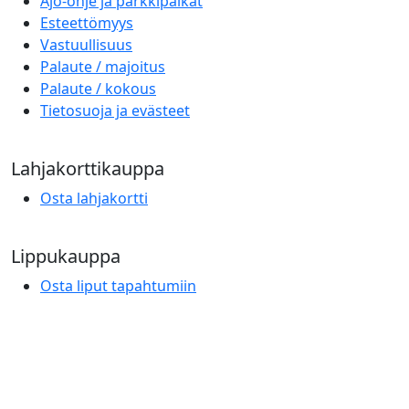
Ajo-ohje ja parkkipaikat
Esteettömyys
Vastuullisuus
Palaute / majoitus
Palaute / kokous
Tietosuoja ja evästeet
Lahjakorttikauppa
Osta lahjakortti
Lippukauppa
Osta liput tapahtumiin