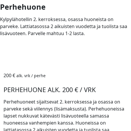
Perhehuone
Kylpylähotellin 2. kerroksessa, osassa huoneista on
parveke. Lattiatasossa 2 aikuisten vuodetta ja tuolista saa
lisävuoteen. Parvelle mahtuu 1-2 lasta.
200 €
alk. vrk / perhe
PERHEHUONE ALK. 200 € / VRK
Perhehuoneet sijaitsevat 2. kerroksessa ja osassa on
parveke sekä viilennys (lisämaksusta). Perhehuoneissa
lapset nukkuvat kätevästi lisävuoteella samassa
huoneessa vanhempien kanssa. Huoneissa on
lattiatasossa 2 aikuisten vuodetta ja tuolista saa