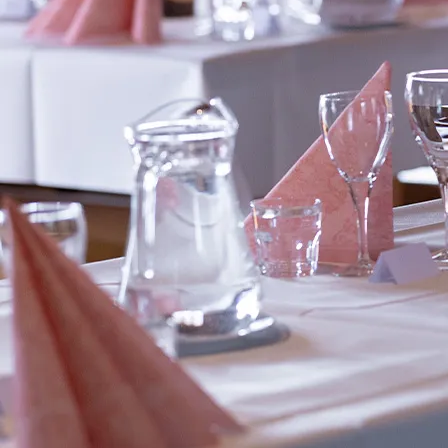
KOKOUS-, L
Tapahtumat
Ryhmät
Lomaohjelma & luonto
Kokoukset
Rauhalahti & Kuopio
Kokouspaketi
Uppo-Nallen koti Rauhalahti
Kokoustilat
Tanssikalenteri
Toimitusehdo
Karaoke
Tyhy & virkistys
”Kurlauksen” MM-kisat
Ryhmätarjoukset 
Magic Comedy Night 4
Retkipäivä
Tapahtumakalenteri
Junnujoukkueet
Lippukauppa
Paint & Wine Rauh
VARAA HUONE
Hotelli
Rauhalahti
Rauhalahti