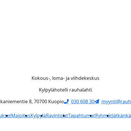
Kokous-, loma- ja viihdekeskus
Kylpylähotelli rauhalahti
skaniementie 8, 70700 Kuopio
030 608 30
myynti@rauha
ukset
Majoitus
Kylpylä
Ravintolat
Tapahtumat
Ryhmät
Jätkänk