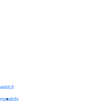
lahti.fi
ämppä
Info