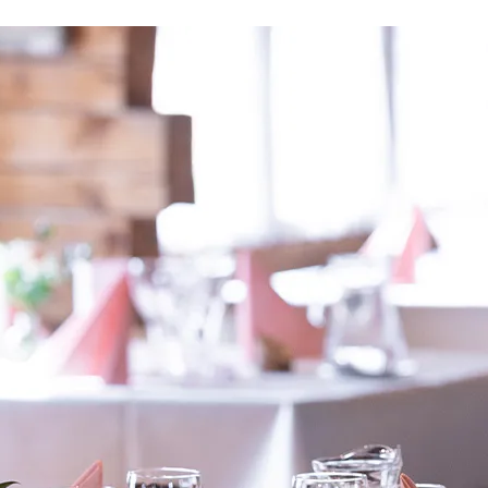
Rauhalahti
Osta lahjakortti
Bonustili
Solaris Kylpylät
Lohja Spa & Resort