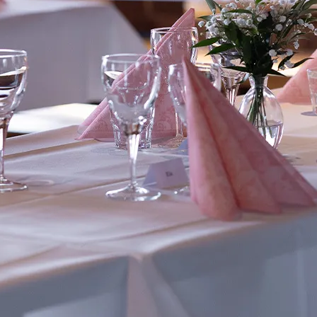
OMA- JA VIIHDEKESKUS
Jätkänkämppä
Info
Perinne- ja savusaunaillat
Yhteystiedot
t
Savusauna
Majoittujan inf
Yksityistilaisuudet
Saapuminen & 
t
Häät
Ajankohtaista
Vastuullisuus
& ohjelmat
Varaus- ja pe
Tuetut lomat 
Rekry
alahti