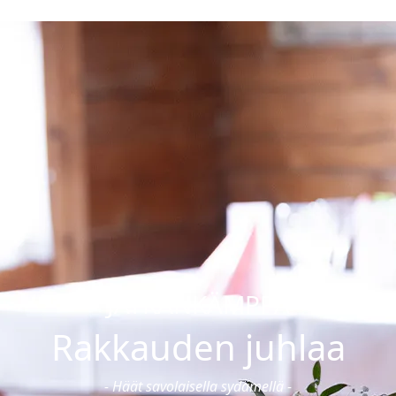
Ravintolat
loajat & hinnat
Ruokailut
onnat & hoidot
Pikkujoulut
sali & ryhmäliikunta
Ravintolat
ntasali
Juhlat & tilausruokailut
ssauna & yksityiskylpylä
Burger
n synttärit
koulut
JÄTKÄNKÄMPPÄ
Rakkauden juhlaa
- Häät savolaisella sydämellä -