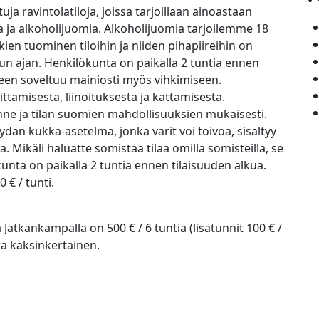
uja ravintolatiloja, joissa tarjoillaan ainoastaan
ia ja alkoholijuomia. Alkoholijuomia tarjoilemme 18
ien tuominen tiloihin ja niiden pihapiireihin on
itun ajan. Henkilökunta on paikalla 2 tuntia ennen
neen soveltuu mainiosti myös vihkimiseen.
ittamisesta, liinoituksesta ja kattamisesta.
nne ja tilan suomien mahdollisuuksien mukaisesti.
dän kukka-asetelma, jonka värit voi toivoa, sisältyy
. Mikäli haluatte somistaa tilaa omilla somisteilla, se
kunta on paikalla 2 tuntia ennen tilaisuuden alkua.
 € / tunti.
a Jätkänkämpällä on 500 € / 6 tuntia (lisätunnit 100 € /
ra kaksinkertainen.