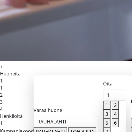
Lohja Spa
Öitä
1
1
2
3
4
5
6
7
Huoneita
1
Öitä
1
2
1
3
1
2
4
Varaa huone
3
4
Henkilöitä
RAUHALAHTI
5
6
1
Kampanjakoodi
Valitse sa
RAUHALAHTI
LOHJA SPA
7