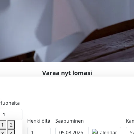
Varaa nyt lomasi
Huoneita
1
Henkilöitä
Saapuminen
Ka
1
2
1
apumispäivä
3
4