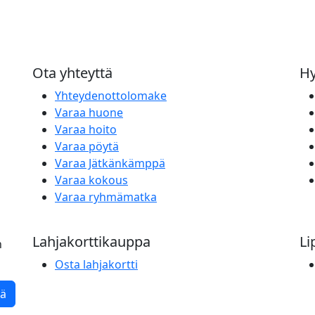
Ota yhteyttä
Hy
Yhteydenottolomake
Varaa huone
Varaa hoito
Varaa pöytä
Varaa Jätkänkämppä
Varaa kokous
Varaa ryhmämatka
Lahjakorttikauppa
Li
n
Osta lahjakortti
tä