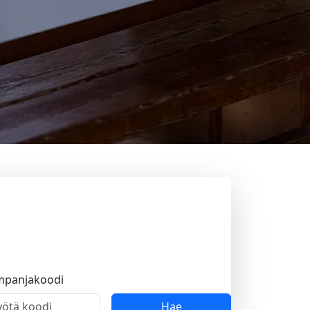
mpanjakoodi
Hae