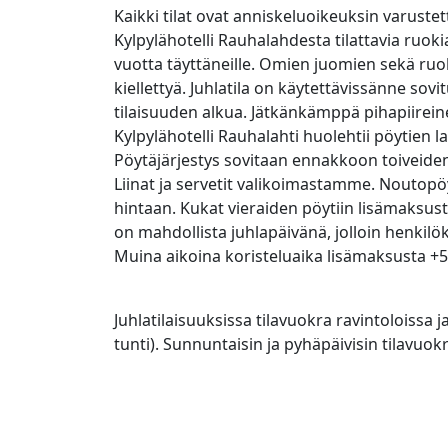
Kaikki tilat ovat anniskeluoikeuksin varustett
Kylpylähotelli Rauhalahdesta tilattavia ruok
vuotta täyttäneille. Omien juomien sekä ruok
kiellettyä. Juhlatila on käytettävissänne sov
tilaisuuden alkua. Jätkänkämppä pihapiirei
Kylpylähotelli Rauhalahti huolehtii pöytien la
Pöytäjärjestys sovitaan ennakkoon toiveide
Liinat ja servetit valikoimastamme. Noutopöy
hintaan. Kukat vieraiden pöytiin lisämaksusta
on mahdollista juhlapäivänä, jolloin henkilö
Muina aikoina koristeluaika lisämaksusta +50
Juhlatilaisuuksissa tilavuokra ravintoloissa j
tunti). Sunnuntaisin ja pyhäpäivisin tilavuok