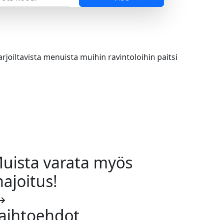
oiltavista menuista muihin ravintoloihin paitsi
uista varata myös
ajoitus!
aihtoehdot