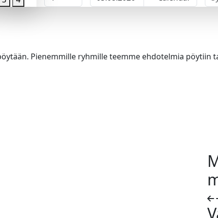
ytään. Pienemmille ryhmille teemme ehdotelmia pöytiin tarj
M
m
V