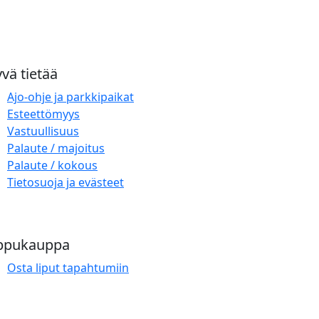
vä tietää
Ajo-ohje ja parkkipaikat
Esteettömyys
Vastuullisuus
Palaute / majoitus
Palaute / kokous
Tietosuoja ja evästeet
ppukauppa
Osta liput tapahtumiin