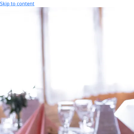
Skip to content
FI
Tapahtumakalenteri
Aukioloajat
FI
EN
Tarjoukset
Majoitus
Kylpylä
Ajankohtaiset tarjoukset
Hotellihuoneet
Aukio
Kesäloma
Huoneistohotelli
Hier
Senioritarjoukset
Studiohotelli
Kunto
Paketit & lomat
Liiku
Joulu
Tilau
Spa 
Laste
Uima