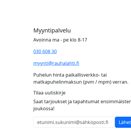
Myyntipalvelu
Avoinna ma - pe klo 8-17
030 608 30
myynti@rauhalahti.fi
Puhelun hinta paikallisverkko- tai
matkapuhelinmaksun (pvm / mpm) verran.
Tilaa uutiskirje
Saat tarjoukset ja tapahtumat ensimmäiste
joukossa!
Lähe