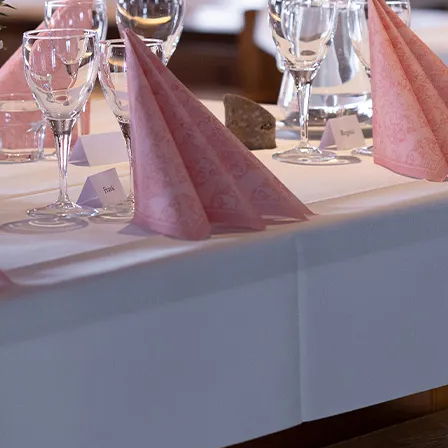
o eli UKK
kartat
ruutusehdot
& kuntoutus