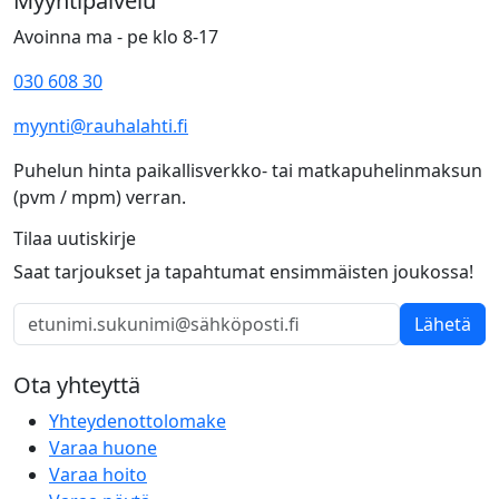
Myyntipalvelu
Avoinna ma - pe klo 8-17
030 608 30
myynti@rauhalahti.fi
Puhelun hinta paikallisverkko- tai matkapuhelinmaksun
(pvm / mpm) verran.
Tilaa uutiskirje
Saat tarjoukset ja tapahtumat ensimmäisten joukossa!
Lähetä
Ota yhteyttä
Yhteydenottolomake
Varaa huone
Varaa hoito