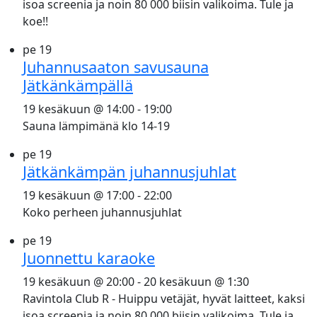
isoa screenia ja noin 80 000 biisin valikoima. Tule ja
koe!!
pe
19
Juhannusaaton savusauna
Jätkänkämpällä
19 kesäkuun @ 14:00
-
19:00
Sauna lämpimänä klo 14-19
pe
19
Jätkänkämpän juhannusjuhlat
19 kesäkuun @ 17:00
-
22:00
Koko perheen juhannusjuhlat
pe
19
Juonnettu karaoke
19 kesäkuun @ 20:00
-
20 kesäkuun @ 1:30
Ravintola Club R - Huippu vetäjät, hyvät laitteet, kaksi
isoa screenia ja noin 80 000 biisin valikoima. Tule ja