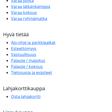
Varaa pöytä
Varaa Jätkänkämppä
Varaa kokous
Varaa ryhmämatka
Hyvä tietää
Ajo-ohje ja parkkipaikat
Esteettömyys
Vastuullisuus
Palaute / majoitus
Palaute / kokous
Tietosuoja ja evästeet
Lahjakorttikauppa
Osta lahjakortti