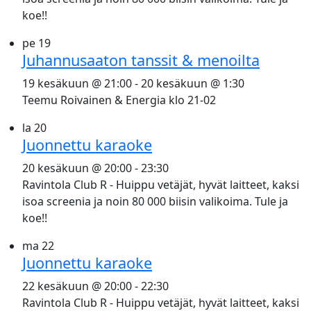
koe!!
pe
19
Juhannusaaton tanssit & menoilta
19 kesäkuun @ 21:00
-
20 kesäkuun @ 1:30
Teemu Roivainen & Energia klo 21-02
la
20
Juonnettu karaoke
20 kesäkuun @ 20:00
-
23:30
Ravintola Club R - Huippu vetäjät, hyvät laitteet, kaksi
isoa screenia ja noin 80 000 biisin valikoima. Tule ja
koe!!
ma
22
Juonnettu karaoke
22 kesäkuun @ 20:00
-
22:30
Ravintola Club R - Huippu vetäjät, hyvät laitteet, kaksi