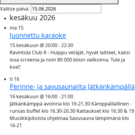
Valitse päivä.
kesäkuu 2026
ma
15
Juonnettu karaoke
15 kesäkuun @ 20:00
-
22:30
Ravintola Club R - Huippu vetäjät, hyvät laitteet, kaksi
isoa screenia ja noin 80 000 biisin valikoima. Tule ja
koe!!
ti
16
Perinne- ja savusaunailta Jätkänkämpällä
16 kesäkuun @ 16:00
-
21:00
Jätkänkämppä avoinna klo 16-21.30 Kämppäillallinen -
runsas buffet klo 16.30-20.30 Kattaukset klo 16.30 & 19
Musiikkipitoista ohjelmaa Savusauna lämpimänä klo
16-21