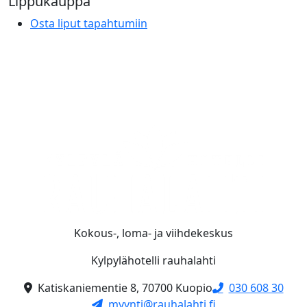
Lippukauppa
Osta liput tapahtumiin
Kokous-, loma- ja viihdekeskus
Kylpylähotelli rauhalahti
Katiskaniementie 8, 70700 Kuopio
030 608 30
myynti@rauhalahti.fi