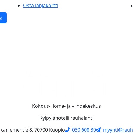
Osta lahjakortti
tä
Kokous-, loma- ja viihdekeskus
Kylpylähotelli rauhalahti
skaniementie 8, 70700 Kuopio
030 608 30
myynti@rauha