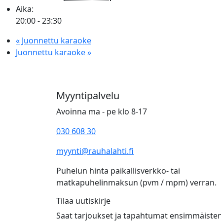
Aika:
20:00 - 23:30
«
Juonnettu karaoke
Juonnettu karaoke
»
Myyntipalvelu
Avoinna ma - pe klo 8-17
030 608 30
myynti@rauhalahti.fi
Puhelun hinta paikallisverkko- tai
matkapuhelinmaksun (pvm / mpm) verran.
Tilaa uutiskirje
Saat tarjoukset ja tapahtumat ensimmäiste