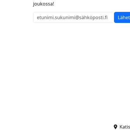
joukossa!
Lähe
Kati