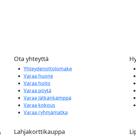
Ota yhteyttä
Hy
Yhteydenottolomake
Varaa huone
Varaa hoito
Varaa pöytä
Varaa Jätkänkämppä
Varaa kokous
Varaa ryhmämatka
Lahjakorttikauppa
Li
n