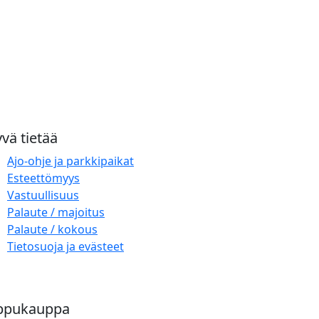
vä tietää
Ajo-ohje ja parkkipaikat
Esteettömyys
Vastuullisuus
Palaute / majoitus
Palaute / kokous
Tietosuoja ja evästeet
ppukauppa