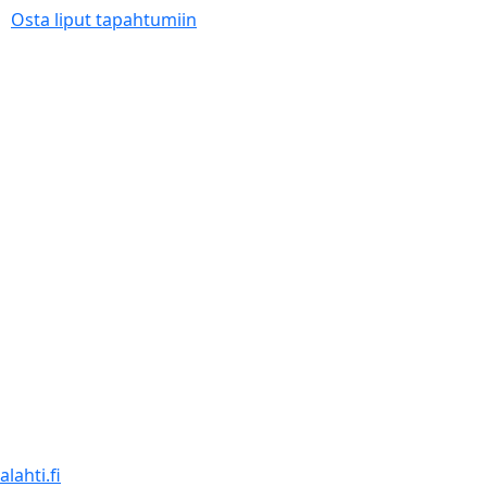
Osta liput tapahtumiin
lahti.fi