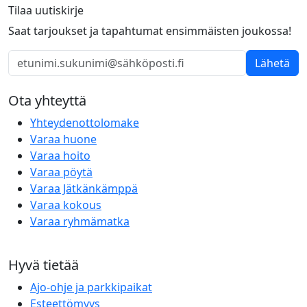
Tilaa uutiskirje
Saat tarjoukset ja tapahtumat ensimmäisten joukossa!
Lähetä
Ota yhteyttä
Yhteydenottolomake
Varaa huone
Varaa hoito
Varaa pöytä
Varaa Jätkänkämppä
Varaa kokous
Varaa ryhmämatka
Hyvä tietää
Ajo-ohje ja parkkipaikat
Esteettömyys