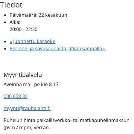
Tiedot
Päivämäärä:
22 kesäkuun
Aika:
20:00 - 22:30
«
Juonnettu karaoke
Perinne- ja savusaunailta Jätkänkämpällä
»
Myyntipalvelu
Avoinna ma - pe klo 8-17
030 608 30
myynti@rauhalahti.fi
Puhelun hinta paikallisverkko- tai matkapuhelinmaksun
(pvm / mpm) verran.