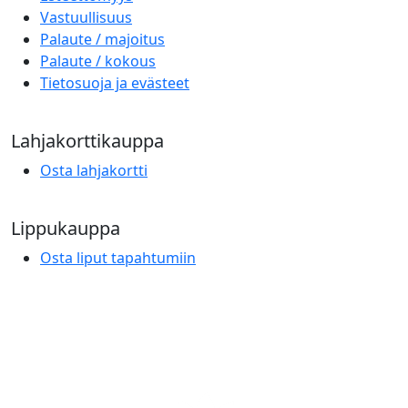
Vastuullisuus
Palaute / majoitus
Palaute / kokous
Tietosuoja ja evästeet
Lahjakorttikauppa
Osta lahjakortti
Lippukauppa
Osta liput tapahtumiin