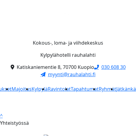
Kokous-, loma- ja viihdekeskus
Kylpylähotelli rauhalahti
Katiskaniementie 8, 70700 Kuopio
030 608 30
myynti@rauhalahti.fi
ukset
Majoitus
Kylpylä
Ravintolat
Tapahtumat
Ryhmät
Jätkänk
^
Yhteistyössä