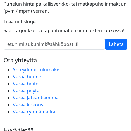
Puhelun hinta paikallisverkko- tai matkapuhelinmaksun
(pvm / mpm) verran.
Tilaa uutiskirje
Saat tarjoukset ja tapahtumat ensimmäisten joukossa!
Lähetä
Ota yhteyttä
Yhteydenottolomake
Varaa huone
Varaa hoito
Varaa pöytä
Varaa Jätkänkämppä
Varaa kokous
Varaa ryhmämatka
Hyvä tietää