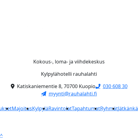
Kokous-, loma- ja viihdekeskus
Kylpylähotelli rauhalahti
Katiskaniementie 8, 70700 Kuopio
030 608 30
myynti@rauhalahti.fi
ukset
Majoitus
Kylpylä
Ravintolat
Tapahtumat
Ryhmät
Jätkänk
^