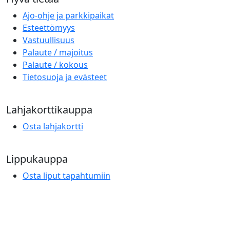
Ajo-ohje ja parkkipaikat
Esteettömyys
Vastuullisuus
Palaute / majoitus
Palaute / kokous
Tietosuoja ja evästeet
Lahjakorttikauppa
Osta lahjakortti
Lippukauppa
Osta liput tapahtumiin