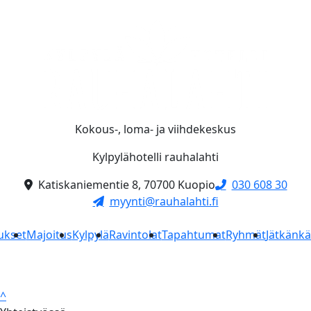
Kokous-, loma- ja viihdekeskus
Kylpylähotelli rauhalahti
Katiskaniementie 8, 70700 Kuopio
030 608 30
myynti@rauhalahti.fi
ukset
Majoitus
Kylpylä
Ravintolat
Tapahtumat
Ryhmät
Jätkänk
^