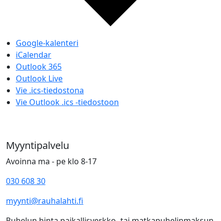
Google-kalenteri
iCalendar
Outlook 365
Outlook Live
Vie .ics-tiedostona
Vie Outlook .ics -tiedostoon
Myyntipalvelu
Avoinna ma - pe klo 8-17
030 608 30
myynti@rauhalahti.fi
Puhelun hinta paikallisverkko- tai matkapuhelinmaksun