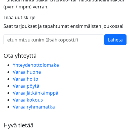
(pvm / mpm) verran.
Tilaa uutiskirje
Saat tarjoukset ja tapahtumat ensimmäisten joukossa!
Lähetä
Ota yhteyttä
Yhteydenottolomake
Varaa huone
Varaa hoito
Varaa pöytä
Varaa Jätkänkämppä
Varaa kokous
Varaa ryhmämatka
Hyvä tietää