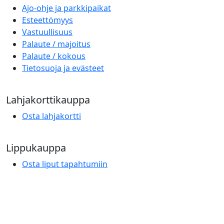
Ajo-ohje ja parkkipaikat
Esteettömyys
Vastuullisuus
Palaute / majoitus
Palaute / kokous
Tietosuoja ja evästeet
Lahjakorttikauppa
Osta lahjakortti
Lippukauppa
Osta liput tapahtumiin