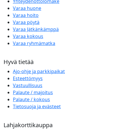
Yhteydenottolomake
Varaa huone
Varaa hoito
Varaa pöytä
Varaa Jätkänkämppä
Varaa kokous
Varaa ryhmämatka
Hyvä tietää
Ajo-ohje ja parkkipaikat
Esteettömyys
Vastuullisuus
Palaute / majoitus
Palaute / kokous
Tietosuoja ja evästeet
Lahjakorttikauppa