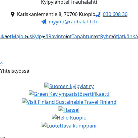
Kylpylähotelli rauhalahti
Katiskaniementie 8, 70700 Kuopio
030 608 30
myynti@rauhalahti.fi
ukset
Majoitus
Kylpylä
Ravintolat
Tapahtumat
Ryhmät
Jätkänk
^
Yhteistyössä