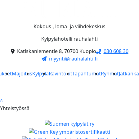
Kokous-, loma- ja viihdekeskus
Kylpylähotelli rauhalahti
Katiskaniementie 8, 70700 Kuopio
030 608 30
myynti@rauhalahti.fi
ukset
Majoitus
Kylpylä
Ravintolat
Tapahtumat
Ryhmät
Jätkänk
^
Yhteistyössä