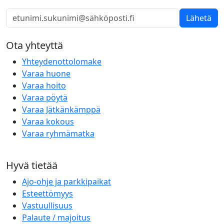
Lähetä
Ota yhteyttä
Yhteydenottolomake
Varaa huone
Varaa hoito
Varaa pöytä
Varaa Jätkänkämppä
Varaa kokous
Varaa ryhmämatka
Hyvä tietää
Ajo-ohje ja parkkipaikat
Esteettömyys
Vastuullisuus
Palaute / majoitus