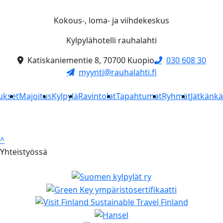
Kokous-, loma- ja viihdekeskus
Kylpylähotelli rauhalahti
Katiskaniementie 8, 70700 Kuopio
030 608 30
myynti@rauhalahti.fi
ukset
Majoitus
Kylpylä
Ravintolat
Tapahtumat
Ryhmät
Jätkänk
^
Yhteistyössä