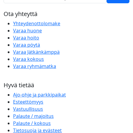
Ota yhteyttä
Yhteydenottolomake
Varaa huone
Varaa hoito
Varaa pöytä
Varaa Jätkänkämppä
Varaa kokous
Varaa ryhmämatka
Hyvä tietää
Ajo-ohje ja parkkipaikat
Esteettömyys
Vastuullisuus
Palaute / majoitus
Palaute / kokous
Tietosuoja ja evästeet