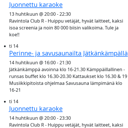
Juonnettu karaoke
13 huhtikuun @ 20:00
-
22:30
Ravintola Club R - Huippu vetäjät, hyvät laitteet, kaksi
isoa screenia ja noin 80 000 biisin valikoima. Tule ja
koe!!
ti
14
Perinne- ja savusaunailta Jätkänkämpällä
14 huhtikuun @ 16:00
-
21:30
Jätkänkämppä avoinna klo 16-21.30 Kämppäillallinen -
runsas buffet klo 16.30-20.30 Kattaukset klo 16.30 & 19
Musiikkipitoista ohjelmaa Savusauna lämpimänä klo
16-21
ti
14
Juonnettu karaoke
14 huhtikuun @ 20:00
-
23:30
Ravintola Club R - Huippu vetäjät, hyvät laitteet, kaksi