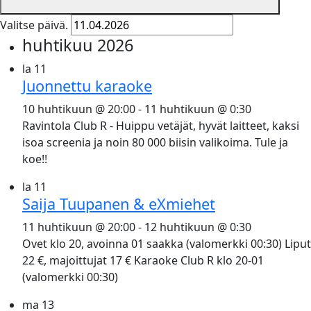
Valitse päivä.
huhtikuu 2026
la
11
Juonnettu karaoke
10 huhtikuun @ 20:00
-
11 huhtikuun @ 0:30
Ravintola Club R - Huippu vetäjät, hyvät laitteet, kaksi
isoa screenia ja noin 80 000 biisin valikoima. Tule ja
koe!!
la
11
Saija Tuupanen & eXmiehet
11 huhtikuun @ 20:00
-
12 huhtikuun @ 0:30
Ovet klo 20, avoinna 01 saakka (valomerkki 00:30) Liput
22 €, majoittujat 17 € Karaoke Club R klo 20-01
(valomerkki 00:30)
ma
13