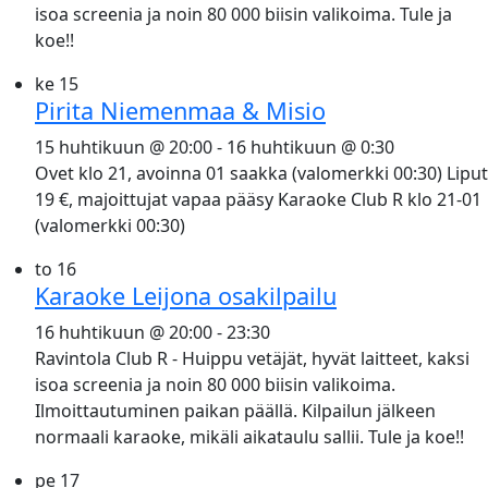
isoa screenia ja noin 80 000 biisin valikoima. Tule ja
koe!!
ke
15
Pirita Niemenmaa & Misio
15 huhtikuun @ 20:00
-
16 huhtikuun @ 0:30
Ovet klo 21, avoinna 01 saakka (valomerkki 00:30) Liput
19 €, majoittujat vapaa pääsy Karaoke Club R klo 21-01
(valomerkki 00:30)
to
16
Karaoke Leijona osakilpailu
16 huhtikuun @ 20:00
-
23:30
Ravintola Club R - Huippu vetäjät, hyvät laitteet, kaksi
isoa screenia ja noin 80 000 biisin valikoima.
Ilmoittautuminen paikan päällä. Kilpailun jälkeen
normaali karaoke, mikäli aikataulu sallii. Tule ja koe!!
pe
17