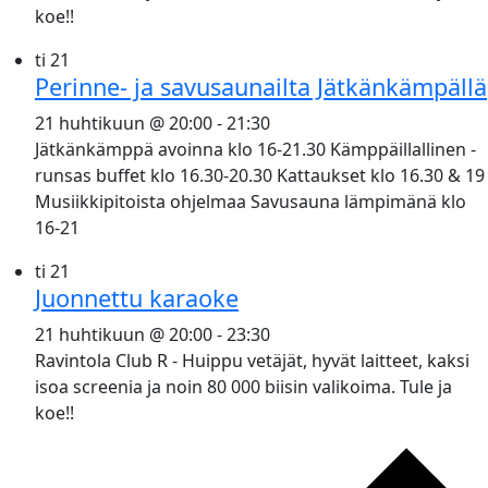
koe!!
ti
21
Perinne- ja savusaunailta Jätkänkämpällä
21 huhtikuun @ 20:00
-
21:30
Jätkänkämppä avoinna klo 16-21.30 Kämppäillallinen -
runsas buffet klo 16.30-20.30 Kattaukset klo 16.30 & 19
Musiikkipitoista ohjelmaa Savusauna lämpimänä klo
16-21
ti
21
Juonnettu karaoke
21 huhtikuun @ 20:00
-
23:30
Ravintola Club R - Huippu vetäjät, hyvät laitteet, kaksi
isoa screenia ja noin 80 000 biisin valikoima. Tule ja
koe!!