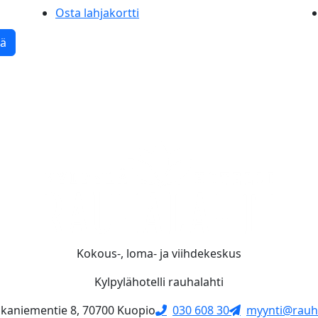
Osta lahjakortti
tä
Kokous-, loma- ja viihdekeskus
Kylpylähotelli rauhalahti
skaniementie 8, 70700 Kuopio
030 608 30
myynti@rauha