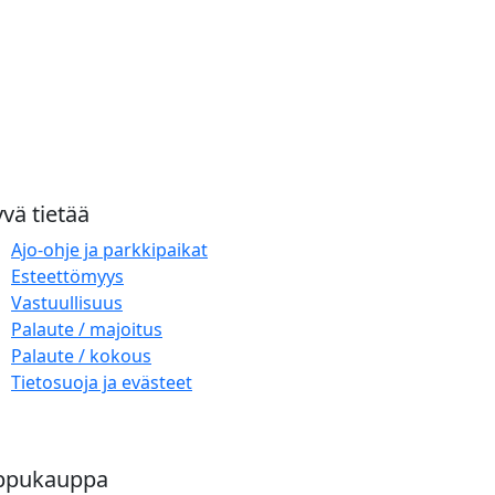
vä tietää
Ajo-ohje ja parkkipaikat
Esteettömyys
Vastuullisuus
Palaute / majoitus
Palaute / kokous
Tietosuoja ja evästeet
ppukauppa