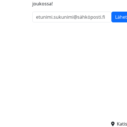
joukossa!
Lähe
Kati