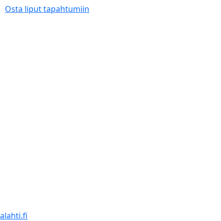
Osta liput tapahtumiin
lahti.fi