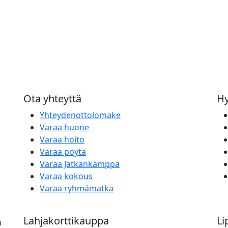
Ota yhteyttä
Hy
Yhteydenottolomake
Varaa huone
Varaa hoito
Varaa pöytä
Varaa Jätkänkämppä
Varaa kokous
Varaa ryhmämatka
Lahjakorttikauppa
Li
n