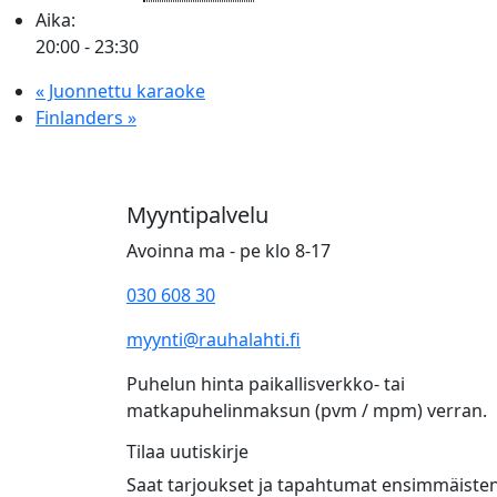
Aika:
20:00 - 23:30
«
Juonnettu karaoke
Finlanders
»
Myyntipalvelu
Avoinna ma - pe klo 8-17
030 608 30
myynti@rauhalahti.fi
Puhelun hinta paikallisverkko- tai
matkapuhelinmaksun (pvm / mpm) verran.
Tilaa uutiskirje
Saat tarjoukset ja tapahtumat ensimmäiste