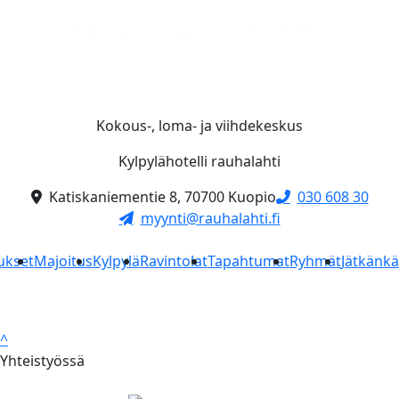
Kokous-, loma- ja viihdekeskus
Kylpylähotelli rauhalahti
Katiskaniementie 8, 70700 Kuopio
030 608 30
myynti@rauhalahti.fi
ukset
Majoitus
Kylpylä
Ravintolat
Tapahtumat
Ryhmät
Jätkänk
^
Yhteistyössä