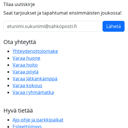
Tilaa uutiskirje
Saat tarjoukset ja tapahtumat ensimmäisten joukossa!
Lähetä
Ota yhteyttä
Yhteydenottolomake
Varaa huone
Varaa hoito
Varaa pöytä
Varaa Jätkänkämppä
Varaa kokous
Varaa ryhmämatka
Hyvä tietää
Ajo-ohje ja parkkipaikat
Esteettömyys