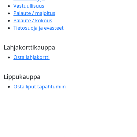
Vastuullisuus
Palaute / majoitus
Palaute / kokous
Tietosuoja ja evästeet
Lahjakorttikauppa
Osta lahjakortti
Lippukauppa
Osta liput tapahtumiin