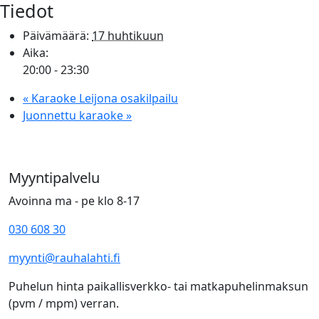
Tiedot
Päivämäärä:
17 huhtikuun
Aika:
20:00 - 23:30
«
Karaoke Leijona osakilpailu
Juonnettu karaoke
»
Myyntipalvelu
Avoinna ma - pe klo 8-17
030 608 30
myynti@rauhalahti.fi
Puhelun hinta paikallisverkko- tai matkapuhelinmaksun
(pvm / mpm) verran.