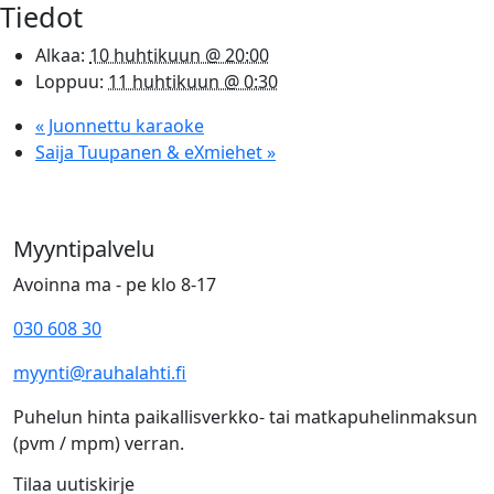
Tiedot
Alkaa:
10 huhtikuun @ 20:00
Loppuu:
11 huhtikuun @ 0:30
«
Juonnettu karaoke
Saija Tuupanen & eXmiehet
»
Myyntipalvelu
Avoinna ma - pe klo 8-17
030 608 30
myynti@rauhalahti.fi
Puhelun hinta paikallisverkko- tai matkapuhelinmaksun
(pvm / mpm) verran.
Tilaa uutiskirje