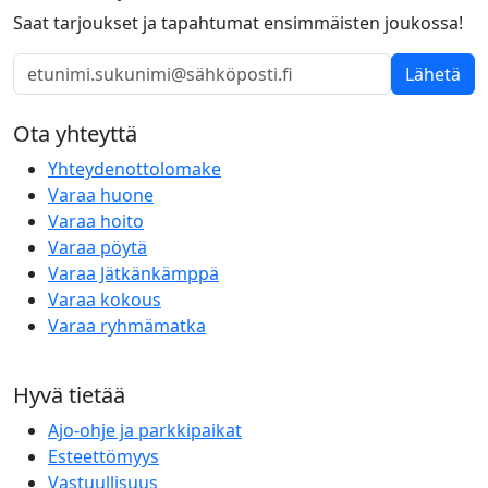
Saat tarjoukset ja tapahtumat ensimmäisten joukossa!
Lähetä
Ota yhteyttä
Yhteydenottolomake
Varaa huone
Varaa hoito
Varaa pöytä
Varaa Jätkänkämppä
Varaa kokous
Varaa ryhmämatka
Hyvä tietää
Ajo-ohje ja parkkipaikat
Esteettömyys
Vastuullisuus