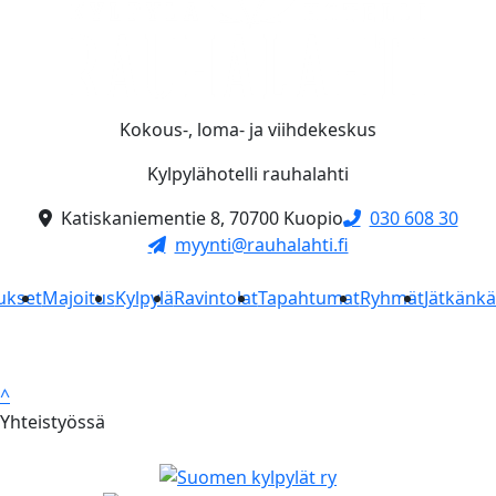
Kokous-, loma- ja viihdekeskus
Kylpylähotelli rauhalahti
Katiskaniementie 8, 70700 Kuopio
030 608 30
myynti@rauhalahti.fi
ukset
Majoitus
Kylpylä
Ravintolat
Tapahtumat
Ryhmät
Jätkänk
^
Yhteistyössä