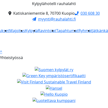
Kylpylähotelli rauhalahti
Katiskaniementie 8, 70700 Kuopio
030 608 30
myynti@rauhalahti.fi
ukset
Majoitus
Kylpylä
Ravintolat
Tapahtumat
Ryhmät
Jätkänk
^
Yhteistyössä