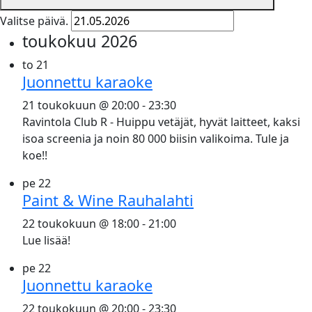
Valitse päivä.
toukokuu 2026
to
21
Juonnettu karaoke
21 toukokuun @ 20:00
-
23:30
Ravintola Club R - Huippu vetäjät, hyvät laitteet, kaksi
isoa screenia ja noin 80 000 biisin valikoima. Tule ja
koe!!
pe
22
Paint & Wine Rauhalahti
22 toukokuun @ 18:00
-
21:00
Lue lisää!
pe
22
Juonnettu karaoke
22 toukokuun @ 20:00
-
23:30