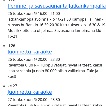
Perinne- ja savusaunailta Jätkänkämpällä
26 toukokuun @ 16:00
-
21:00
Jätkänkämppä avoinna klo 16-21.30 Kämppäillallinen -
runsas buffet klo 16.30-20.30 Kattaukset klo 16.30 & 19
Musiikkipitoista ohjelmaa Savusauna lämpimänä klo
16-21
ti
26
Juonnettu karaoke
26 toukokuun @ 20:00
-
23:30
Ravintola Club R - Huippu vetäjät, hyvät laitteet, kaksi
isoa screenia ja noin 80 000 biisin valikoima. Tule ja
koe!!
ke
27
Juonnettu karaoke
27 toukokuun @ 20:00
-
23:30
Ravintola Club R - Huippu vetäjät, hyvät laitteet, kaksi