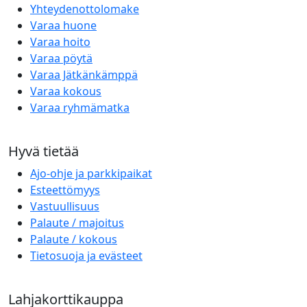
Yhteydenottolomake
Varaa huone
Varaa hoito
Varaa pöytä
Varaa Jätkänkämppä
Varaa kokous
Varaa ryhmämatka
Hyvä tietää
Ajo-ohje ja parkkipaikat
Esteettömyys
Vastuullisuus
Palaute / majoitus
Palaute / kokous
Tietosuoja ja evästeet
Lahjakorttikauppa