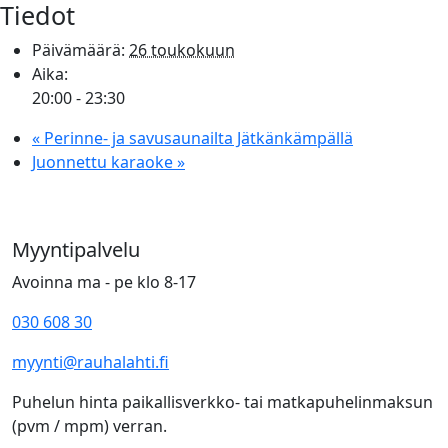
Tiedot
Päivämäärä:
26 toukokuun
Aika:
20:00 - 23:30
«
Perinne- ja savusaunailta Jätkänkämpällä
Juonnettu karaoke
»
Myyntipalvelu
Avoinna ma - pe klo 8-17
030 608 30
myynti@rauhalahti.fi
Puhelun hinta paikallisverkko- tai matkapuhelinmaksun
(pvm / mpm) verran.