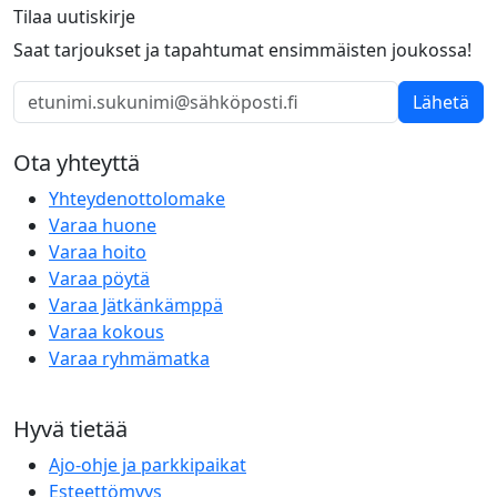
Tilaa uutiskirje
Saat tarjoukset ja tapahtumat ensimmäisten joukossa!
Lähetä
Ota yhteyttä
Yhteydenottolomake
Varaa huone
Varaa hoito
Varaa pöytä
Varaa Jätkänkämppä
Varaa kokous
Varaa ryhmämatka
Hyvä tietää
Ajo-ohje ja parkkipaikat
Esteettömyys