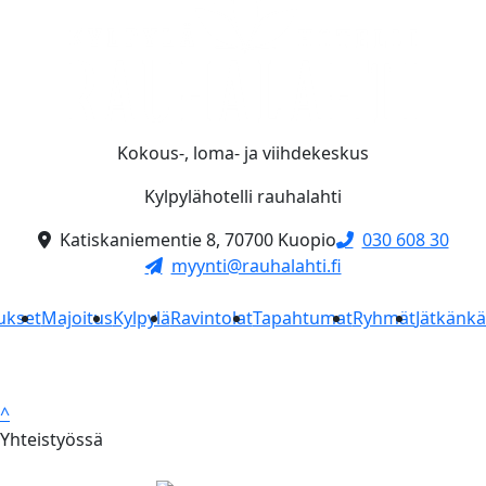
Kokous-, loma- ja viihdekeskus
Kylpylähotelli rauhalahti
Katiskaniementie 8, 70700 Kuopio
030 608 30
myynti@rauhalahti.fi
ukset
Majoitus
Kylpylä
Ravintolat
Tapahtumat
Ryhmät
Jätkänk
^
Yhteistyössä