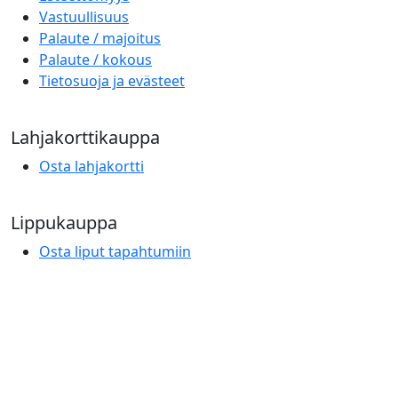
Vastuullisuus
Palaute / majoitus
Palaute / kokous
Tietosuoja ja evästeet
Lahjakorttikauppa
Osta lahjakortti
Lippukauppa
Osta liput tapahtumiin