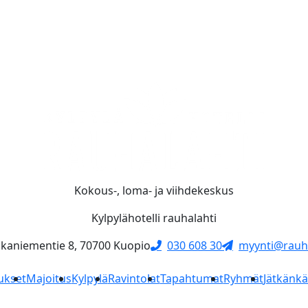
Kokous-, loma- ja viihdekeskus
Kylpylähotelli rauhalahti
skaniementie 8, 70700 Kuopio
030 608 30
myynti@rauha
ukset
Majoitus
Kylpylä
Ravintolat
Tapahtumat
Ryhmät
Jätkänk