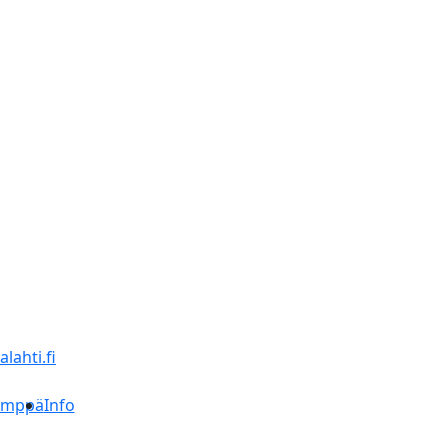
lahti.fi
ämppä
Info