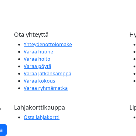
Ota yhteyttä
Hy
Yhteydenottolomake
Varaa huone
Varaa hoito
Varaa pöytä
Varaa Jätkänkämppä
Varaa kokous
Varaa ryhmämatka
Lahjakorttikauppa
Li
n
Osta lahjakortti
tä