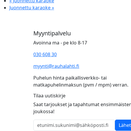
«
Juonnettu karaoke
Juonnettu karaoke
»
Myyntipalvelu
Avoinna ma - pe klo 8-17
030 608 30
myynti@rauhalahti.fi
Puhelun hinta paikallisverkko- tai
matkapuhelinmaksun (pvm / mpm) verran.
Tilaa uutiskirje
Saat tarjoukset ja tapahtumat ensimmäiste
joukossa!
Lähe