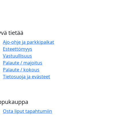
vä tietää
Ajo-ohje ja parkkipaikat
Esteettömyys
Vastuullisuus
Palaute / majoitus
Palaute / kokous
Tietosuoja ja evästeet
ppukauppa
Osta liput tapahtumiin