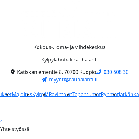
Kokous-, loma- ja viihdekeskus
Kylpylähotelli rauhalahti
Katiskaniementie 8, 70700 Kuopio
030 608 30
myynti@rauhalahti.fi
ukset
Majoitus
Kylpylä
Ravintolat
Tapahtumat
Ryhmät
Jätkänk
^
Yhteistyössä