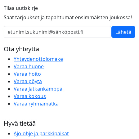
Tilaa uutiskirje
Saat tarjoukset ja tapahtumat ensimmäisten joukossa!
Lähetä
Ota yhteyttä
Yhteydenottolomake
Varaa huone
Varaa hoito
Varaa pöytä
Varaa Jätkänkämppä
Varaa kokous
Varaa ryhmämatka
Hyvä tietää
Ajo-ohje ja parkkipaikat