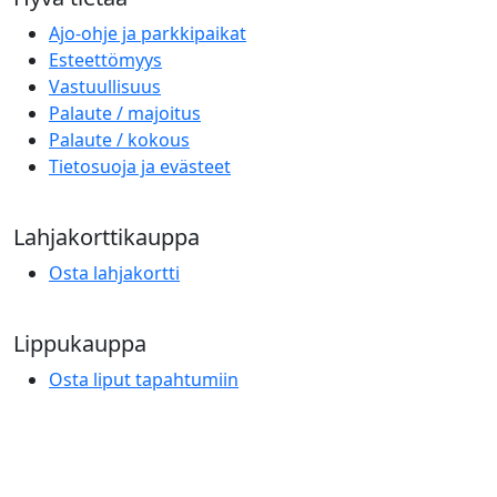
Ajo-ohje ja parkkipaikat
Esteettömyys
Vastuullisuus
Palaute / majoitus
Palaute / kokous
Tietosuoja ja evästeet
Lahjakorttikauppa
Osta lahjakortti
Lippukauppa
Osta liput tapahtumiin