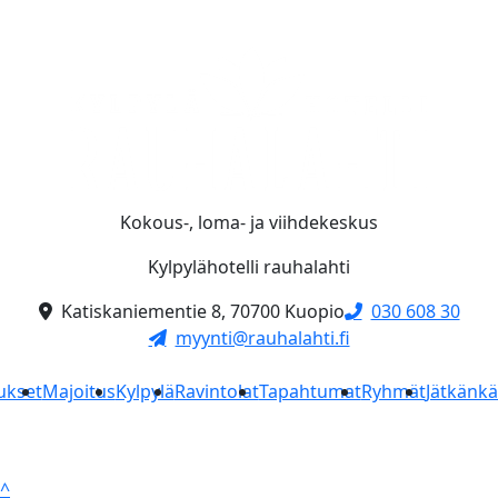
Kokous-, loma- ja viihdekeskus
Kylpylähotelli rauhalahti
Katiskaniementie 8, 70700 Kuopio
030 608 30
myynti@rauhalahti.fi
ukset
Majoitus
Kylpylä
Ravintolat
Tapahtumat
Ryhmät
Jätkänk
^