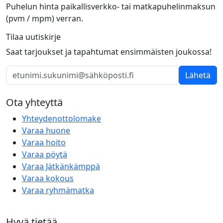
Puhelun hinta paikallisverkko- tai matkapuhelinmaksun
(pvm / mpm) verran.
Tilaa uutiskirje
Saat tarjoukset ja tapahtumat ensimmäisten joukossa!
Lähetä
Ota yhteyttä
Yhteydenottolomake
Varaa huone
Varaa hoito
Varaa pöytä
Varaa Jätkänkämppä
Varaa kokous
Varaa ryhmämatka
Hyvä tietää