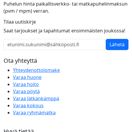
Puhelun hinta paikallisverkko- tai matkapuhelinmaksun
(pvm / mpm) verran.
Tilaa uutiskirje
Saat tarjoukset ja tapahtumat ensimmäisten joukossa!
Lähetä
Ota yhteyttä
Yhteydenottolomake
Varaa huone
Varaa hoito
Varaa pöytä
Varaa Jätkänkämppä
Varaa kokous
Varaa ryhmämatka
Hyvä tietää