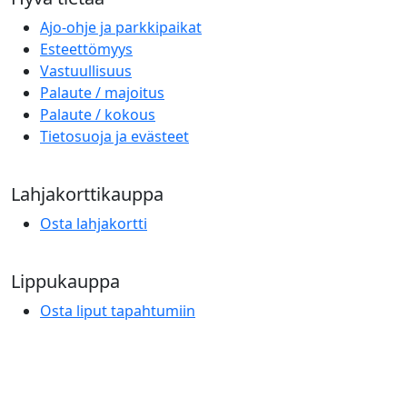
Ajo-ohje ja parkkipaikat
Esteettömyys
Vastuullisuus
Palaute / majoitus
Palaute / kokous
Tietosuoja ja evästeet
Lahjakorttikauppa
Osta lahjakortti
Lippukauppa
Osta liput tapahtumiin