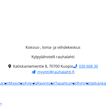
Kokous-, loma- ja viihdekeskus
Kylpylähotelli rauhalahti
Katiskaniementie 8, 70700 Kuopio
030 608 30
myynti@rauhalahti.fi
ukset
Majoitus
Kylpylä
Ravintolat
Tapahtumat
Ryhmät
Jätkänk
^