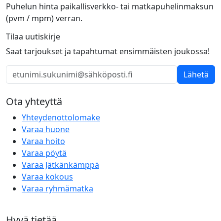
Puhelun hinta paikallisverkko- tai matkapuhelinmaksun
(pvm / mpm) verran.
Tilaa uutiskirje
Saat tarjoukset ja tapahtumat ensimmäisten joukossa!
Lähetä
Ota yhteyttä
Yhteydenottolomake
Varaa huone
Varaa hoito
Varaa pöytä
Varaa Jätkänkämppä
Varaa kokous
Varaa ryhmämatka
Hyvä tietää