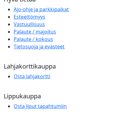
Ajo-ohje ja parkkipaikat
Esteettömyys
Vastuullisuus
Palaute / majoitus
Palaute / kokous
Tietosuoja ja evästeet
Lahjakorttikauppa
Osta lahjakortti
Lippukauppa
Osta liput tapahtumiin