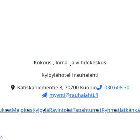
Kokous-, loma- ja viihdekeskus
Kylpylähotelli rauhalahti
Katiskaniementie 8, 70700 Kuopio
030 608 30
myynti@rauhalahti.fi
ukset
Majoitus
Kylpylä
Ravintolat
Tapahtumat
Ryhmät
Jätkänk
^