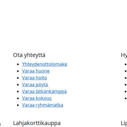
Ota yhteyttä
Hy
Yhteydenottolomake
Varaa huone
Varaa hoito
Varaa pöytä
Varaa Jätkänkämppä
Varaa kokous
Varaa ryhmämatka
Lahjakorttikauppa
Li
n