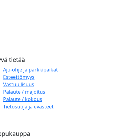
vä tietää
Ajo-ohje ja parkkipaikat
Esteettömyys
Vastuullisuus
Palaute / majoitus
Palaute / kokous
Tietosuoja ja evästeet
ppukauppa