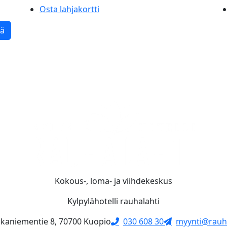
Osta lahjakortti
tä
Kokous-, loma- ja viihdekeskus
Kylpylähotelli rauhalahti
skaniementie 8, 70700 Kuopio
030 608 30
myynti@rauha