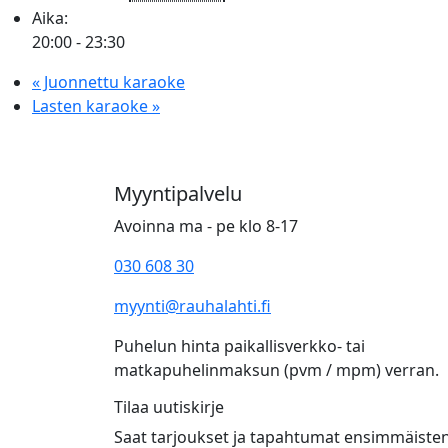
Aika:
20:00 - 23:30
«
Juonnettu karaoke
Lasten karaoke
»
Myyntipalvelu
Avoinna ma - pe klo 8-17
030 608 30
myynti@rauhalahti.fi
Puhelun hinta paikallisverkko- tai
matkapuhelinmaksun (pvm / mpm) verran.
Tilaa uutiskirje
Saat tarjoukset ja tapahtumat ensimmäiste