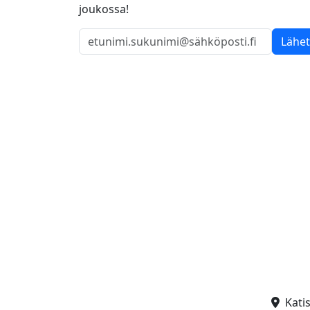
joukossa!
Lähe
Kati