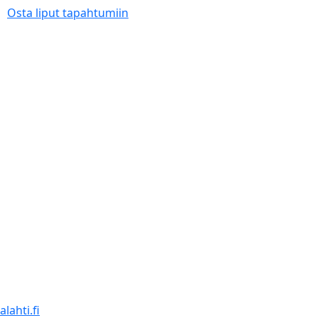
Osta liput tapahtumiin
lahti.fi