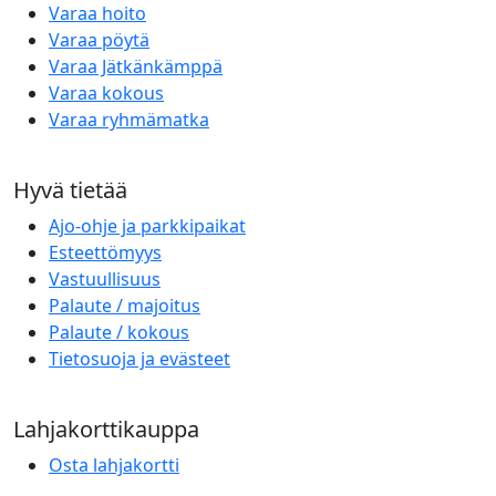
Varaa hoito
Varaa pöytä
Varaa Jätkänkämppä
Varaa kokous
Varaa ryhmämatka
Hyvä tietää
Ajo-ohje ja parkkipaikat
Esteettömyys
Vastuullisuus
Palaute / majoitus
Palaute / kokous
Tietosuoja ja evästeet
Lahjakorttikauppa
Osta lahjakortti