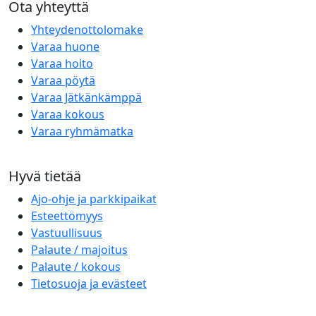
Ota yhteyttä
Yhteydenottolomake
Varaa huone
Varaa hoito
Varaa pöytä
Varaa Jätkänkämppä
Varaa kokous
Varaa ryhmämatka
Hyvä tietää
Ajo-ohje ja parkkipaikat
Esteettömyys
Vastuullisuus
Palaute / majoitus
Palaute / kokous
Tietosuoja ja evästeet