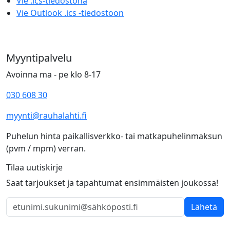
Vie .ics-tiedostona
Vie Outlook .ics -tiedostoon
Myyntipalvelu
Avoinna ma - pe klo 8-17
030 608 30
myynti@rauhalahti.fi
Puhelun hinta paikallisverkko- tai matkapuhelinmaksun
(pvm / mpm) verran.
Tilaa uutiskirje
Saat tarjoukset ja tapahtumat ensimmäisten joukossa!
Lähetä