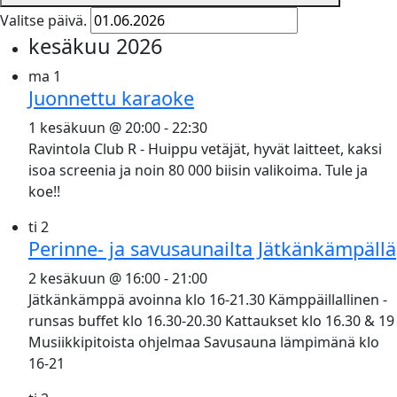
Valitse päivä.
kesäkuu 2026
ma
1
Juonnettu karaoke
1 kesäkuun @ 20:00
-
22:30
Ravintola Club R - Huippu vetäjät, hyvät laitteet, kaksi
isoa screenia ja noin 80 000 biisin valikoima. Tule ja
koe!!
ti
2
Perinne- ja savusaunailta Jätkänkämpällä
2 kesäkuun @ 16:00
-
21:00
Jätkänkämppä avoinna klo 16-21.30 Kämppäillallinen -
runsas buffet klo 16.30-20.30 Kattaukset klo 16.30 & 19
Musiikkipitoista ohjelmaa Savusauna lämpimänä klo
16-21