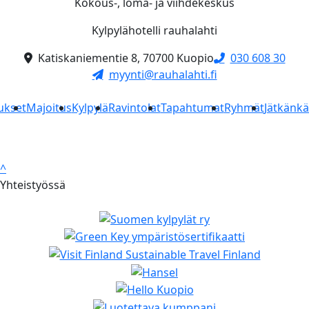
Kokous-, loma- ja viihdekeskus
Kylpylähotelli rauhalahti
Katiskaniementie 8, 70700 Kuopio
030 608 30
myynti@rauhalahti.fi
ukset
Majoitus
Kylpylä
Ravintolat
Tapahtumat
Ryhmät
Jätkänk
^
Yhteistyössä