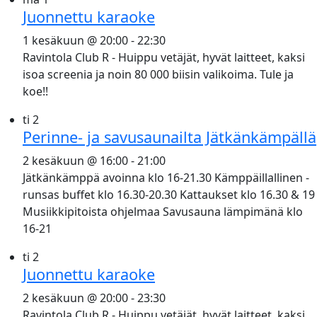
Juonnettu karaoke
1 kesäkuun @ 20:00
-
22:30
Ravintola Club R - Huippu vetäjät, hyvät laitteet, kaksi
isoa screenia ja noin 80 000 biisin valikoima. Tule ja
koe!!
ti
2
Perinne- ja savusaunailta Jätkänkämpällä
2 kesäkuun @ 16:00
-
21:00
Jätkänkämppä avoinna klo 16-21.30 Kämppäillallinen -
runsas buffet klo 16.30-20.30 Kattaukset klo 16.30 & 19
Musiikkipitoista ohjelmaa Savusauna lämpimänä klo
16-21
ti
2
Juonnettu karaoke
2 kesäkuun @ 20:00
-
23:30
Ravintola Club R - Huippu vetäjät, hyvät laitteet, kaksi