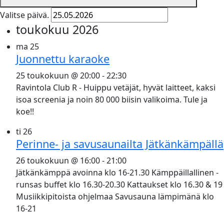
Valitse päivä.
toukokuu 2026
ma
25
Juonnettu karaoke
25 toukokuun @ 20:00
-
22:30
Ravintola Club R - Huippu vetäjät, hyvät laitteet, kaksi
isoa screenia ja noin 80 000 biisin valikoima. Tule ja
koe!!
ti
26
Perinne- ja savusaunailta Jätkänkämpällä
26 toukokuun @ 16:00
-
21:00
Jätkänkämppä avoinna klo 16-21.30 Kämppäillallinen -
runsas buffet klo 16.30-20.30 Kattaukset klo 16.30 & 19
Musiikkipitoista ohjelmaa Savusauna lämpimänä klo
16-21