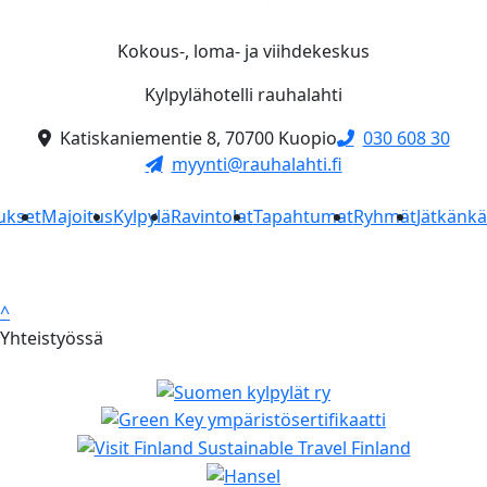
Kokous-, loma- ja viihdekeskus
Kylpylähotelli rauhalahti
Katiskaniementie 8, 70700 Kuopio
030 608 30
myynti@rauhalahti.fi
ukset
Majoitus
Kylpylä
Ravintolat
Tapahtumat
Ryhmät
Jätkänk
^
Yhteistyössä