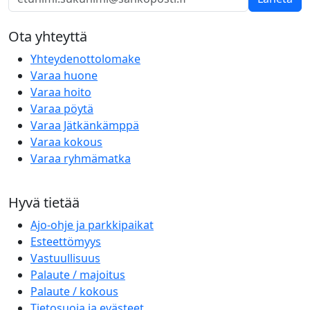
Ota yhteyttä
Yhteydenottolomake
Varaa huone
Varaa hoito
Varaa pöytä
Varaa Jätkänkämppä
Varaa kokous
Varaa ryhmämatka
Hyvä tietää
Ajo-ohje ja parkkipaikat
Esteettömyys
Vastuullisuus
Palaute / majoitus
Palaute / kokous
Tietosuoja ja evästeet