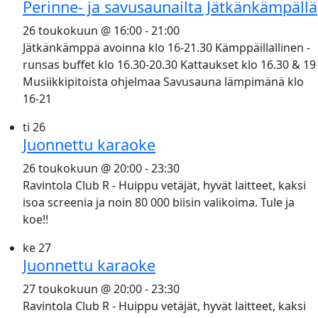
Perinne- ja savusaunailta Jätkänkämpällä
26 toukokuun @ 16:00
-
21:00
Jätkänkämppä avoinna klo 16-21.30 Kämppäillallinen -
runsas buffet klo 16.30-20.30 Kattaukset klo 16.30 & 19
Musiikkipitoista ohjelmaa Savusauna lämpimänä klo
16-21
ti
26
Juonnettu karaoke
26 toukokuun @ 20:00
-
23:30
Ravintola Club R - Huippu vetäjät, hyvät laitteet, kaksi
isoa screenia ja noin 80 000 biisin valikoima. Tule ja
koe!!
ke
27
Juonnettu karaoke
27 toukokuun @ 20:00
-
23:30
Ravintola Club R - Huippu vetäjät, hyvät laitteet, kaksi