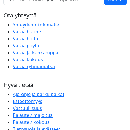
Ota yhteyttä
Yhteydenottolomake
Varaa huone
Varaa hoito
Varaa pöytä
Varaa Jätkänkämppä
Varaa kokous
Varaa ryhmämatka
Hyvä tietää
Ajo-ohje ja parkkipaikat
Esteettömyys
Vastuullisuus
Palaute / majoitus
Palaute / kokous
Tietosuoja ja evästeet