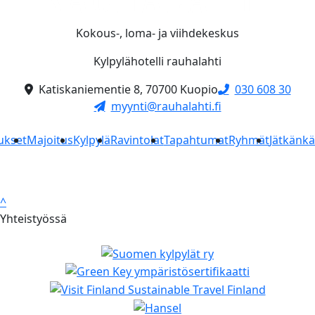
Kokous-, loma- ja viihdekeskus
Kylpylähotelli rauhalahti
Katiskaniementie 8, 70700 Kuopio
030 608 30
myynti@rauhalahti.fi
ukset
Majoitus
Kylpylä
Ravintolat
Tapahtumat
Ryhmät
Jätkänk
^
Yhteistyössä