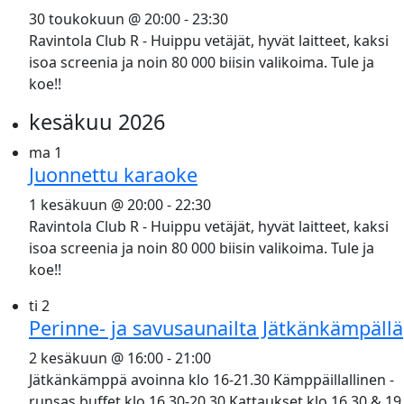
30 toukokuun @ 20:00
-
23:30
Ravintola Club R - Huippu vetäjät, hyvät laitteet, kaksi
isoa screenia ja noin 80 000 biisin valikoima. Tule ja
koe!!
kesäkuu 2026
ma
1
Juonnettu karaoke
1 kesäkuun @ 20:00
-
22:30
Ravintola Club R - Huippu vetäjät, hyvät laitteet, kaksi
isoa screenia ja noin 80 000 biisin valikoima. Tule ja
koe!!
ti
2
Perinne- ja savusaunailta Jätkänkämpällä
2 kesäkuun @ 16:00
-
21:00
Jätkänkämppä avoinna klo 16-21.30 Kämppäillallinen -
runsas buffet klo 16.30-20.30 Kattaukset klo 16.30 & 19