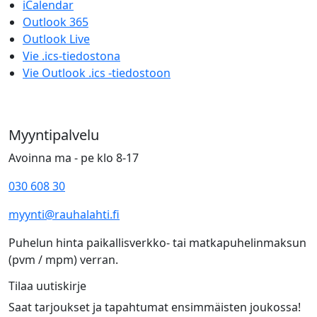
iCalendar
Outlook 365
Outlook Live
Vie .ics-tiedostona
Vie Outlook .ics -tiedostoon
Myyntipalvelu
Avoinna ma - pe klo 8-17
030 608 30
myynti@rauhalahti.fi
Puhelun hinta paikallisverkko- tai matkapuhelinmaksun
(pvm / mpm) verran.
Tilaa uutiskirje
Saat tarjoukset ja tapahtumat ensimmäisten joukossa!