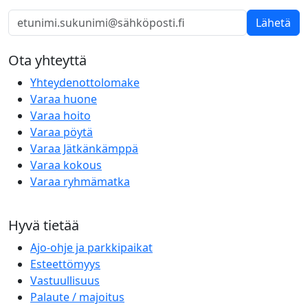
Lähetä
Ota yhteyttä
Yhteydenottolomake
Varaa huone
Varaa hoito
Varaa pöytä
Varaa Jätkänkämppä
Varaa kokous
Varaa ryhmämatka
Hyvä tietää
Ajo-ohje ja parkkipaikat
Esteettömyys
Vastuullisuus
Palaute / majoitus