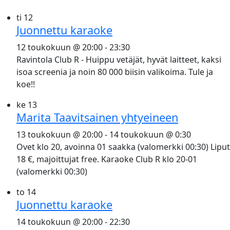
ti
12
Juonnettu karaoke
12 toukokuun @ 20:00
-
23:30
Ravintola Club R - Huippu vetäjät, hyvät laitteet, kaksi
isoa screenia ja noin 80 000 biisin valikoima. Tule ja
koe!!
ke
13
Marita Taavitsainen yhtyeineen
13 toukokuun @ 20:00
-
14 toukokuun @ 0:30
Ovet klo 20, avoinna 01 saakka (valomerkki 00:30) Liput
18 €, majoittujat free. Karaoke Club R klo 20-01
(valomerkki 00:30)
to
14
Juonnettu karaoke
14 toukokuun @ 20:00
-
22:30