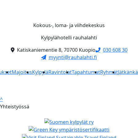
Kokous-, loma- ja viihdekeskus
Kylpylähotelli rauhalahti
Katiskaniementie 8, 70700 Kuopio
030 608 30
myynti@rauhalahti.fi
ukset
Majoitus
Kylpylä
Ravintolat
Tapahtumat
Ryhmät
Jätkänk
^
Yhteistyössä