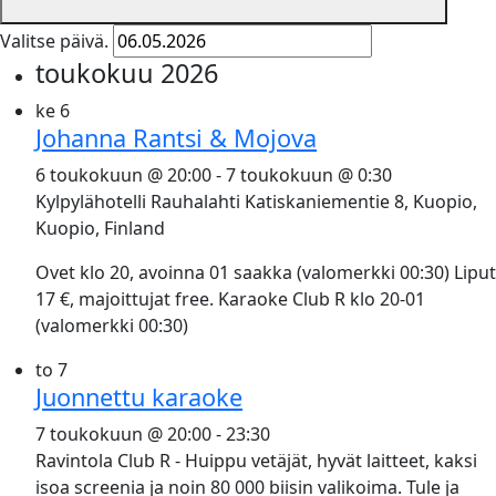
Valitse päivä.
toukokuu 2026
ke
6
Johanna Rantsi & Mojova
6 toukokuun @ 20:00
-
7 toukokuun @ 0:30
Kylpylähotelli Rauhalahti
Katiskaniementie 8, Kuopio,
Kuopio, Finland
Ovet klo 20, avoinna 01 saakka (valomerkki 00:30) Liput
17 €, majoittujat free. Karaoke Club R klo 20-01
(valomerkki 00:30)
to
7
Juonnettu karaoke
7 toukokuun @ 20:00
-
23:30
Ravintola Club R - Huippu vetäjät, hyvät laitteet, kaksi
isoa screenia ja noin 80 000 biisin valikoima. Tule ja