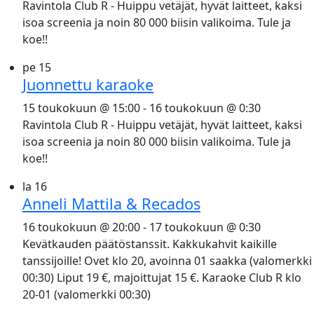
Ravintola Club R - Huippu vetäjät, hyvät laitteet, kaksi
isoa screenia ja noin 80 000 biisin valikoima. Tule ja
koe!!
pe
15
Juonnettu karaoke
15 toukokuun @ 15:00
-
16 toukokuun @ 0:30
Ravintola Club R - Huippu vetäjät, hyvät laitteet, kaksi
isoa screenia ja noin 80 000 biisin valikoima. Tule ja
koe!!
la
16
Anneli Mattila & Recados
16 toukokuun @ 20:00
-
17 toukokuun @ 0:30
Kevätkauden päätöstanssit. Kakkukahvit kaikille
tanssijoille! Ovet klo 20, avoinna 01 saakka (valomerkki
00:30) Liput 19 €, majoittujat 15 €. Karaoke Club R klo
20-01 (valomerkki 00:30)