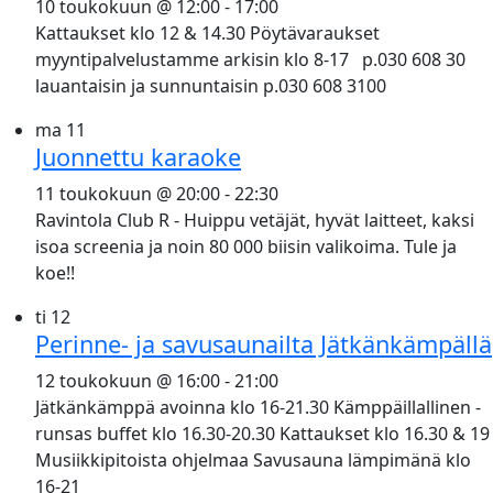
10 toukokuun @ 12:00
-
17:00
Kattaukset klo 12 & 14.30 Pöytävaraukset
myyntipalvelustamme arkisin klo 8-17 p.030 608 30
lauantaisin ja sunnuntaisin p.030 608 3100
ma
11
Juonnettu karaoke
11 toukokuun @ 20:00
-
22:30
Ravintola Club R - Huippu vetäjät, hyvät laitteet, kaksi
isoa screenia ja noin 80 000 biisin valikoima. Tule ja
koe!!
ti
12
Perinne- ja savusaunailta Jätkänkämpällä
12 toukokuun @ 16:00
-
21:00
Jätkänkämppä avoinna klo 16-21.30 Kämppäillallinen -
runsas buffet klo 16.30-20.30 Kattaukset klo 16.30 & 19
Musiikkipitoista ohjelmaa Savusauna lämpimänä klo
16-21