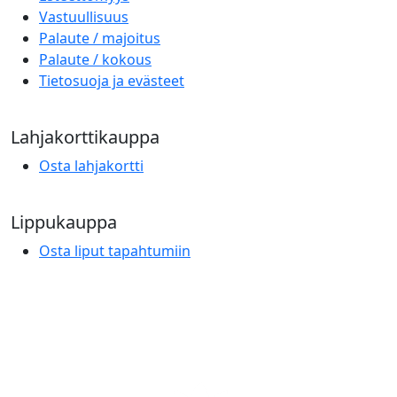
Vastuullisuus
Palaute / majoitus
Palaute / kokous
Tietosuoja ja evästeet
Lahjakorttikauppa
Osta lahjakortti
Lippukauppa
Osta liput tapahtumiin