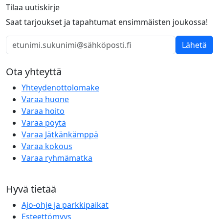
Tilaa uutiskirje
Saat tarjoukset ja tapahtumat ensimmäisten joukossa!
Lähetä
Ota yhteyttä
Yhteydenottolomake
Varaa huone
Varaa hoito
Varaa pöytä
Varaa Jätkänkämppä
Varaa kokous
Varaa ryhmämatka
Hyvä tietää
Ajo-ohje ja parkkipaikat
Esteettömyys