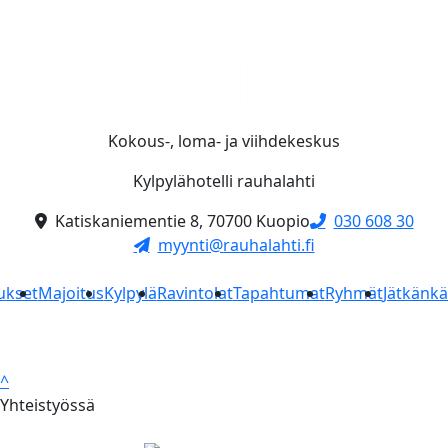
Kokous-, loma- ja viihdekeskus
Kylpylähotelli rauhalahti
Katiskaniementie 8, 70700 Kuopio
030 608 30
myynti@rauhalahti.fi
ukset
Majoitus
Kylpylä
Ravintolat
Tapahtumat
Ryhmät
Jätkänk
^
Yhteistyössä