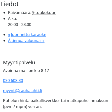
Tiedot
Päivämäärä:
9 toukokuun
Aika:
20:00 - 23:00
«
Juonnettu karaoke
Äitienpäivälounas
»
Myyntipalvelu
Avoinna ma - pe klo 8-17
030 608 30
myynti@rauhalahti.fi
Puhelun hinta paikallisverkko- tai matkapuhelinmaksun
(pvm / mpm) verran.