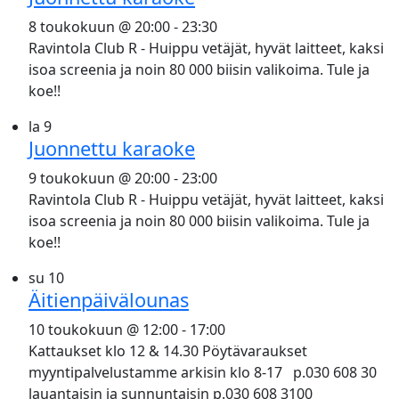
8 toukokuun @ 20:00
-
23:30
Ravintola Club R - Huippu vetäjät, hyvät laitteet, kaksi
isoa screenia ja noin 80 000 biisin valikoima. Tule ja
koe!!
la
9
Juonnettu karaoke
9 toukokuun @ 20:00
-
23:00
Ravintola Club R - Huippu vetäjät, hyvät laitteet, kaksi
isoa screenia ja noin 80 000 biisin valikoima. Tule ja
koe!!
su
10
Äitienpäivälounas
10 toukokuun @ 12:00
-
17:00
Kattaukset klo 12 & 14.30 Pöytävaraukset
myyntipalvelustamme arkisin klo 8-17 p.030 608 30
lauantaisin ja sunnuntaisin p.030 608 3100