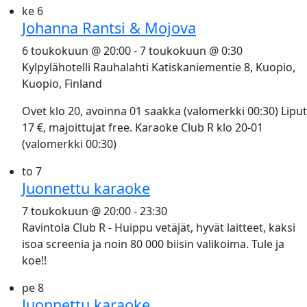
ke
6
Johanna Rantsi & Mojova
6 toukokuun @ 20:00
-
7 toukokuun @ 0:30
Kylpylähotelli Rauhalahti
Katiskaniementie 8, Kuopio,
Kuopio, Finland
Ovet klo 20, avoinna 01 saakka (valomerkki 00:30) Liput
17 €, majoittujat free. Karaoke Club R klo 20-01
(valomerkki 00:30)
to
7
Juonnettu karaoke
7 toukokuun @ 20:00
-
23:30
Ravintola Club R - Huippu vetäjät, hyvät laitteet, kaksi
isoa screenia ja noin 80 000 biisin valikoima. Tule ja
koe!!
pe
8
Juonnettu karaoke