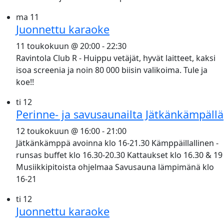
ma
11
Juonnettu karaoke
11 toukokuun @ 20:00
-
22:30
Ravintola Club R - Huippu vetäjät, hyvät laitteet, kaksi
isoa screenia ja noin 80 000 biisin valikoima. Tule ja
koe!!
ti
12
Perinne- ja savusaunailta Jätkänkämpällä
12 toukokuun @ 16:00
-
21:00
Jätkänkämppä avoinna klo 16-21.30 Kämppäillallinen -
runsas buffet klo 16.30-20.30 Kattaukset klo 16.30 & 19
Musiikkipitoista ohjelmaa Savusauna lämpimänä klo
16-21
ti
12
Juonnettu karaoke