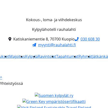
Kokous-, loma- ja viihdekeskus
Kylpylähotelli rauhalahti
Katiskaniementie 8, 70700 Kuopio
030 608 30
myynti@rauhalahti.fi
ukset
Majoitus
Kylpylä
Ravintolat
Tapahtumat
Ryhmät
Jätkänk
^
Yhteistyössä