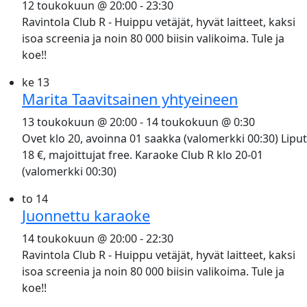
12 toukokuun @ 20:00
-
23:30
Ravintola Club R - Huippu vetäjät, hyvät laitteet, kaksi
isoa screenia ja noin 80 000 biisin valikoima. Tule ja
koe!!
ke
13
Marita Taavitsainen yhtyeineen
13 toukokuun @ 20:00
-
14 toukokuun @ 0:30
Ovet klo 20, avoinna 01 saakka (valomerkki 00:30) Liput
18 €, majoittujat free. Karaoke Club R klo 20-01
(valomerkki 00:30)
to
14
Juonnettu karaoke
14 toukokuun @ 20:00
-
22:30
Ravintola Club R - Huippu vetäjät, hyvät laitteet, kaksi
isoa screenia ja noin 80 000 biisin valikoima. Tule ja
koe!!