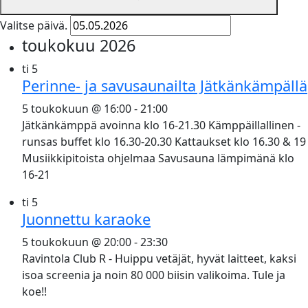
Valitse päivä.
toukokuu 2026
ti
5
Perinne- ja savusaunailta Jätkänkämpällä
5 toukokuun @ 16:00
-
21:00
Jätkänkämppä avoinna klo 16-21.30 Kämppäillallinen -
runsas buffet klo 16.30-20.30 Kattaukset klo 16.30 & 19
Musiikkipitoista ohjelmaa Savusauna lämpimänä klo
16-21
ti
5
Juonnettu karaoke
5 toukokuun @ 20:00
-
23:30
Ravintola Club R - Huippu vetäjät, hyvät laitteet, kaksi
isoa screenia ja noin 80 000 biisin valikoima. Tule ja
koe!!