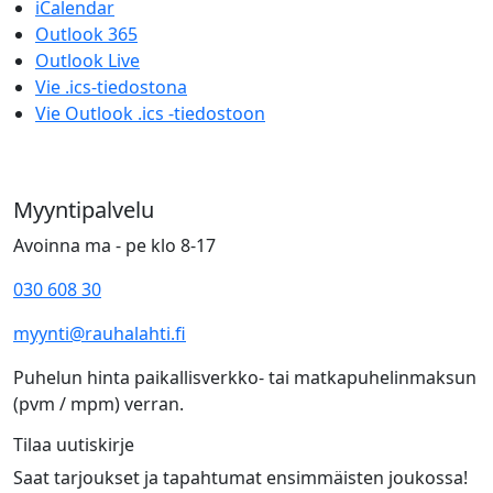
iCalendar
Outlook 365
Outlook Live
Vie .ics-tiedostona
Vie Outlook .ics -tiedostoon
Myyntipalvelu
Avoinna ma - pe klo 8-17
030 608 30
myynti@rauhalahti.fi
Puhelun hinta paikallisverkko- tai matkapuhelinmaksun
(pvm / mpm) verran.
Tilaa uutiskirje
Saat tarjoukset ja tapahtumat ensimmäisten joukossa!