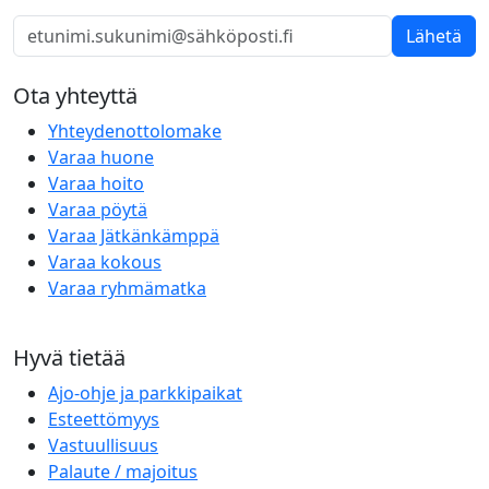
Lähetä
Ota yhteyttä
Yhteydenottolomake
Varaa huone
Varaa hoito
Varaa pöytä
Varaa Jätkänkämppä
Varaa kokous
Varaa ryhmämatka
Hyvä tietää
Ajo-ohje ja parkkipaikat
Esteettömyys
Vastuullisuus
Palaute / majoitus