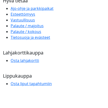
Hyvä tietää
Ajo-ohje ja parkkipaikat
Esteettömyys
Vastuullisuus
Palaute / majoitus
Palaute / kokous
Tietosuoja ja evästeet
Lahjakorttikauppa
Osta lahjakortti
Lippukauppa
Osta liput tapahtumiin