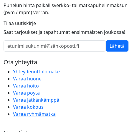
Puhelun hinta paikallisverkko- tai matkapuhelinmaksun
(pvm / mpm) verran.
Tilaa uutiskirje
Saat tarjoukset ja tapahtumat ensimmäisten joukossa!
Lähetä
Ota yhteyttä
Yhteydenottolomake
Varaa huone
Varaa hoito
Varaa pöytä
Varaa Jätkänkämppä
Varaa kokous
Varaa ryhmämatka