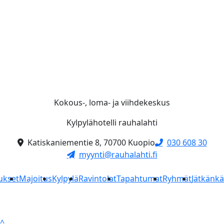
Kokous-, loma- ja viihdekeskus
Kylpylähotelli rauhalahti
Katiskaniementie 8, 70700 Kuopio
030 608 30
myynti@rauhalahti.fi
ukset
Majoitus
Kylpylä
Ravintolat
Tapahtumat
Ryhmät
Jätkänk
^