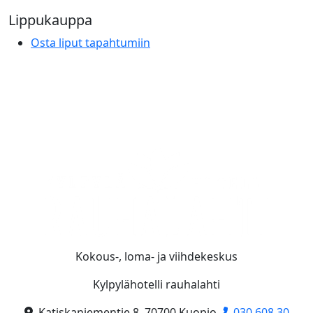
Lippukauppa
Osta liput tapahtumiin
Kokous-, loma- ja viihdekeskus
Kylpylähotelli rauhalahti
Katiskaniementie 8, 70700 Kuopio
030 608 30