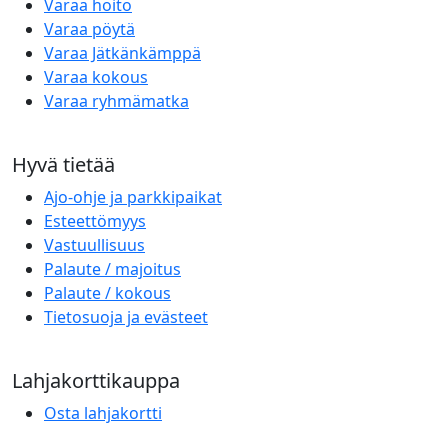
Varaa hoito
Varaa pöytä
Varaa Jätkänkämppä
Varaa kokous
Varaa ryhmämatka
Hyvä tietää
Ajo-ohje ja parkkipaikat
Esteettömyys
Vastuullisuus
Palaute / majoitus
Palaute / kokous
Tietosuoja ja evästeet
Lahjakorttikauppa
Osta lahjakortti