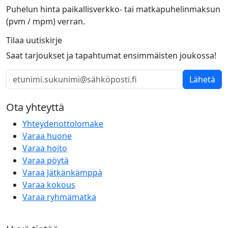
Puhelun hinta paikallisverkko- tai matkapuhelinmaksun
(pvm / mpm) verran.
Tilaa uutiskirje
Saat tarjoukset ja tapahtumat ensimmäisten joukossa!
Lähetä
Ota yhteyttä
Yhteydenottolomake
Varaa huone
Varaa hoito
Varaa pöytä
Varaa Jätkänkämppä
Varaa kokous
Varaa ryhmämatka