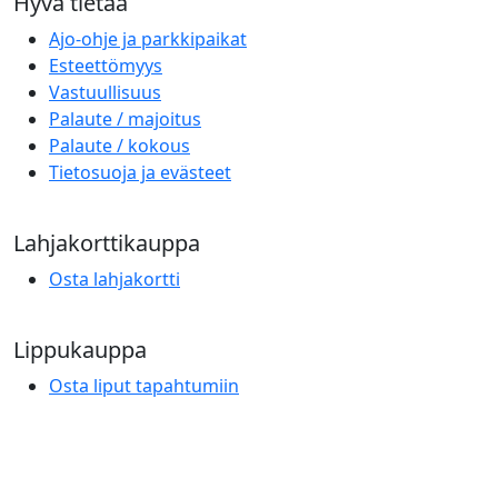
Hyvä tietää
Ajo-ohje ja parkkipaikat
Esteettömyys
Vastuullisuus
Palaute / majoitus
Palaute / kokous
Tietosuoja ja evästeet
Lahjakorttikauppa
Osta lahjakortti
Lippukauppa
Osta liput tapahtumiin