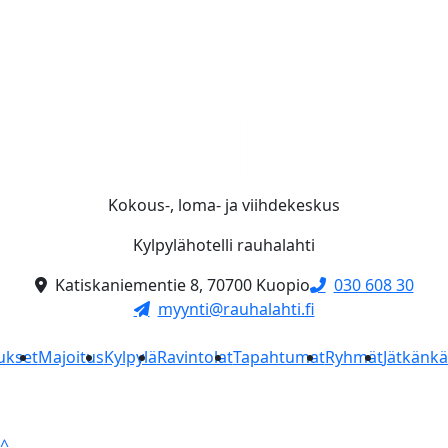
Kokous-, loma- ja viihdekeskus
Kylpylähotelli rauhalahti
Katiskaniementie 8, 70700 Kuopio
030 608 30
myynti@rauhalahti.fi
ukset
Majoitus
Kylpylä
Ravintolat
Tapahtumat
Ryhmät
Jätkänk
^