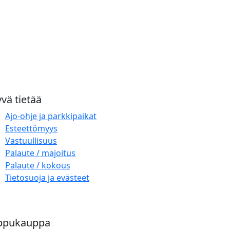
vä tietää
Ajo-ohje ja parkkipaikat
Esteettömyys
Vastuullisuus
Palaute / majoitus
Palaute / kokous
Tietosuoja ja evästeet
ppukauppa