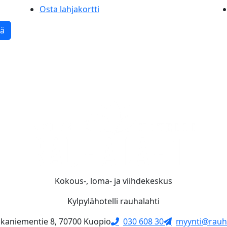
Osta lahjakortti
tä
Kokous-, loma- ja viihdekeskus
Kylpylähotelli rauhalahti
skaniementie 8, 70700 Kuopio
030 608 30
myynti@rauha