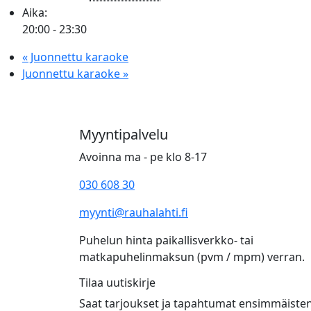
Aika:
20:00 - 23:30
«
Juonnettu karaoke
Juonnettu karaoke
»
Myyntipalvelu
Avoinna ma - pe klo 8-17
030 608 30
myynti@rauhalahti.fi
Puhelun hinta paikallisverkko- tai
matkapuhelinmaksun (pvm / mpm) verran.
Tilaa uutiskirje
Saat tarjoukset ja tapahtumat ensimmäiste