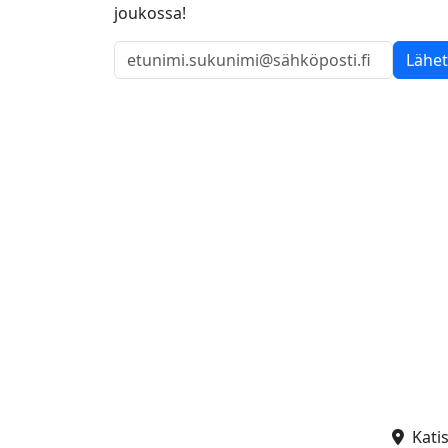
joukossa!
Lähe
Kati