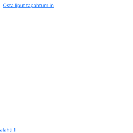
Osta liput tapahtumiin
lahti.fi