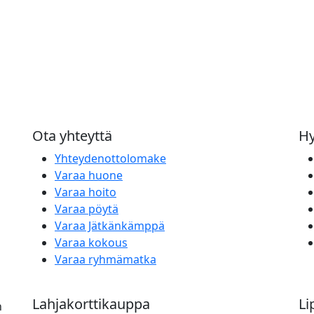
Ota yhteyttä
Hy
Yhteydenottolomake
Varaa huone
Varaa hoito
Varaa pöytä
Varaa Jätkänkämppä
Varaa kokous
Varaa ryhmämatka
Lahjakorttikauppa
Li
n