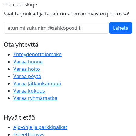
Tilaa uutiskirje
Saat tarjoukset ja tapahtumat ensimmäisten joukossa!
Lähetä
Ota yhteyttä
Yhteydenottolomake
Varaa huone
Varaa hoito
Varaa pöytä
Varaa Jätkänkämppä
Varaa kokous
Varaa ryhmämatka
Hyvä tietää
Ajo-ohje ja parkkipaikat
Esteettömyys