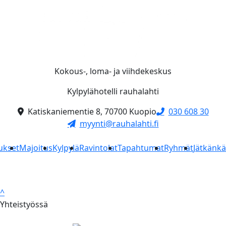
Kokous-, loma- ja viihdekeskus
Kylpylähotelli rauhalahti
Katiskaniementie 8, 70700 Kuopio
030 608 30
myynti@rauhalahti.fi
ukset
Majoitus
Kylpylä
Ravintolat
Tapahtumat
Ryhmät
Jätkänk
^
Yhteistyössä