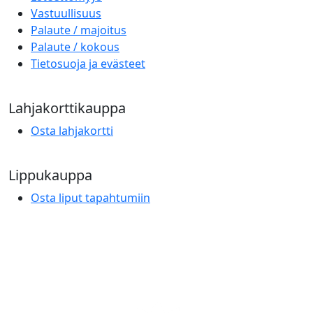
Vastuullisuus
Palaute / majoitus
Palaute / kokous
Tietosuoja ja evästeet
Lahjakorttikauppa
Osta lahjakortti
Lippukauppa
Osta liput tapahtumiin