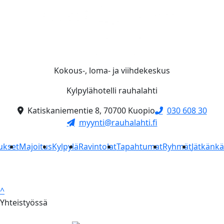
Kokous-, loma- ja viihdekeskus
Kylpylähotelli rauhalahti
Katiskaniementie 8, 70700 Kuopio
030 608 30
myynti@rauhalahti.fi
ukset
Majoitus
Kylpylä
Ravintolat
Tapahtumat
Ryhmät
Jätkänk
^
Yhteistyössä