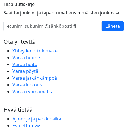
Tilaa uutiskirje
Saat tarjoukset ja tapahtumat ensimmäisten joukossa!
Lähetä
Ota yhteyttä
Yhteydenottolomake
Varaa huone
Varaa hoito
Varaa pöytä
Varaa Jätkänkämppä
Varaa kokous
Varaa ryhmämatka
Hyvä tietää
Ajo-ohje ja parkkipaikat
Esteettömyys