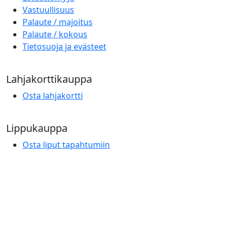
Vastuullisuus
Palaute / majoitus
Palaute / kokous
Tietosuoja ja evästeet
Lahjakorttikauppa
Osta lahjakortti
Lippukauppa
Osta liput tapahtumiin