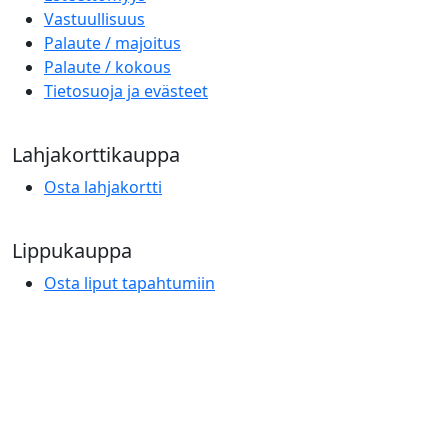
Vastuullisuus
Palaute / majoitus
Palaute / kokous
Tietosuoja ja evästeet
Lahjakorttikauppa
Osta lahjakortti
Lippukauppa
Osta liput tapahtumiin