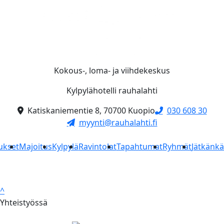
Kokous-, loma- ja viihdekeskus
Kylpylähotelli rauhalahti
Katiskaniementie 8, 70700 Kuopio
030 608 30
myynti@rauhalahti.fi
ukset
Majoitus
Kylpylä
Ravintolat
Tapahtumat
Ryhmät
Jätkänk
^
Yhteistyössä