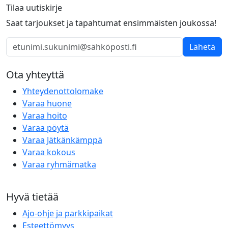
Tilaa uutiskirje
Saat tarjoukset ja tapahtumat ensimmäisten joukossa!
Lähetä
Ota yhteyttä
Yhteydenottolomake
Varaa huone
Varaa hoito
Varaa pöytä
Varaa Jätkänkämppä
Varaa kokous
Varaa ryhmämatka
Hyvä tietää
Ajo-ohje ja parkkipaikat
Esteettömyys